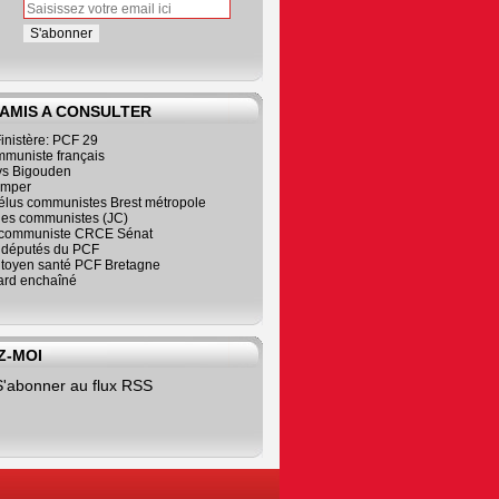
 AMIS A CONSULTER
inistère: PCF 29
mmuniste français
s Bigouden
imper
élus communistes Brest métropole
nes communistes (JC)
communiste CRCE Sénat
s députés du PCF
citoyen santé PCF Bretagne
rd enchaîné
Z-MOI
S'abonner au flux RSS