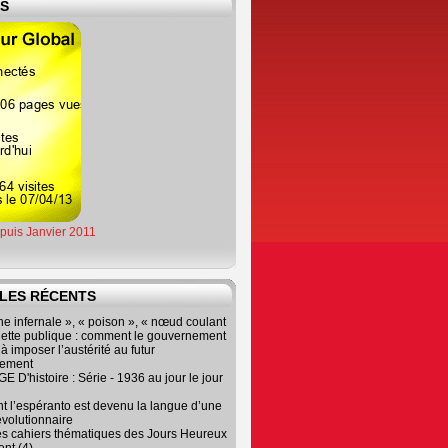
ES
epuis Janvier 2011
LES RÉCENTS
e infernale », « poison », « nœud coulant
dette publique : comment le gouvernement
à imposer l’austérité au futur
nement
 D'histoire : Série - 1936 au jour le jour
 l’espéranto est devenu la langue d’une
évolutionnaire
es cahiers thématiques des Jours Heureux