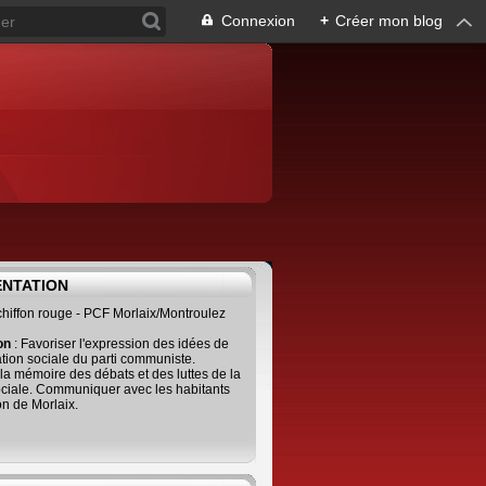
Connexion
+
Créer mon blog
ENTATION
 chiffon rouge - PCF Morlaix/Montroulez
ion
: Favoriser l'expression des idées de
tion sociale du parti communiste.
 la mémoire des débats et des luttes de la
ciale. Communiquer avec les habitants
on de Morlaix.