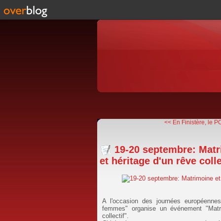
<< En Finistère, le P
19-20 septembre: Matr
et héritage d'un rêve colle
A l'occasion des journées européennes 
femmes" organise un événement "Matri
collectif".