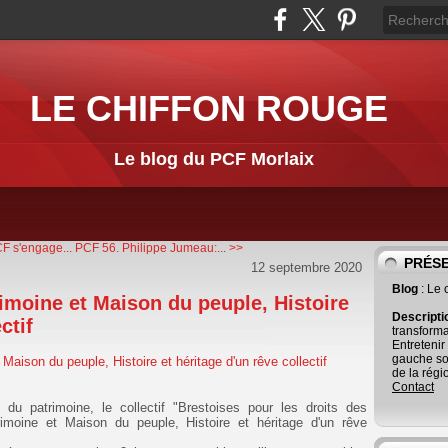
LE CHIFFON ROUGE
Le blog du PCF Morlaix
CF s'engage...
PCF 56. Philippe Jumeau:... >>
PRÉS
12 septembre 2020
Blog
: Le
imoine et Maison du peuple, Histoire
Descript
ctif
transforma
Entretenir
gauche so
de la régi
Contact
du patrimoine, le collectif "Brestoises pour les droits des
moine et Maison du peuple, Histoire et héritage d'un rêve