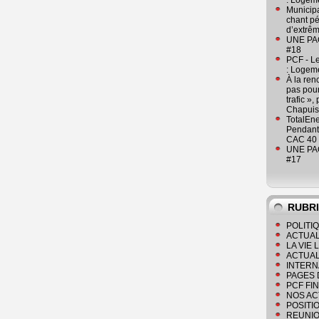
: Logeme
Municipa
chant pé
d’extrêm
UNE PAGE
#18
PCF - L
: Logeme
À la ren
pas pour
trafic »
Chapuis
TotalEn
Pendant 
CAC 40 
UNE PAGE
#17
RUBR
POLITI
ACTUAL
LA VIE
ACTUAL
INTERN
PAGES 
PCF FI
NOS AC
POSITI
REUNIO