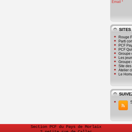
Email
SITES
Rouge F
Parti co
PCF Pay
PCF Qu
Groupe 
Les jeu
Groupe 
Site de
Atelier 
Le Homa
SUIVE
Section PCF du Pays de Morlaix
2 petite rue de Callac