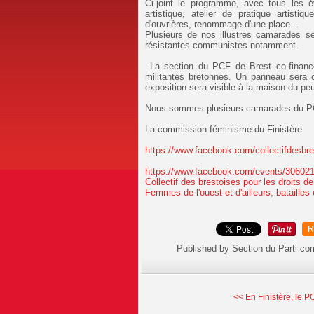
Ci-joint le programme, avec tous les é
artistique, atelier de pratique artistiq
d'ouvrières, renommage d'une place...
Plusieurs de nos illustres camarades se
résistantes communistes notamment.
La section du PCF de Brest co-finance 
militantes bretonnes. Un panneau sera 
exposition sera visible à la maison du p
Nous sommes plusieurs camarades du PCF
La commission féminisme du Finistère
https://www.facebook.com/collectifdesbre
https://www.facebook.com/events/30602
Collectif des brestoises pour les droits 
Femmes de l'ouest et d'ailleurs, batailles
R
Published by Section du Parti c
<< En Finistère, le P