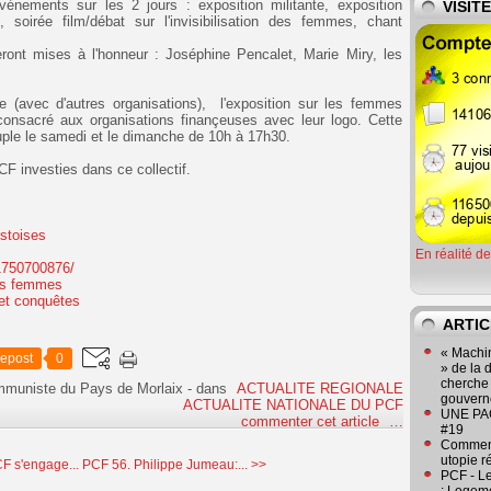
vénements sur les 2 jours : exposition militante, exposition
VISIT
ue, soirée film/débat sur l'invisibilisation des femmes, chant
ront mises à l'honneur : Joséphine Pencalet, Marie Miry, les
(avec d'autres organisations), l'exposition sur les femmes
consacré aux organisations finançeuses avec leur logo. Cette
euple le samedi et le dimanche de 10h à 17h30.
 investies dans ce collectif.
stoises
En réalité d
1750700876/
des femmes
 et conquêtes
ARTIC
« Machin
epost
0
» de la 
cherche 
ommuniste du Pays de Morlaix
-
dans
ACTUALITE REGIONALE
gouver
ACTUALITE NATIONALE DU PCF
UNE PAGE
commenter cet article
…
#19
Comment
utopie r
CF s'engage...
PCF 56. Philippe Jumeau:... >>
PCF - L