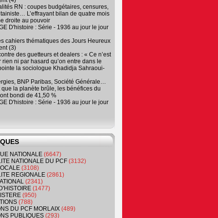
nt (4)
lités RN : coupes budgétaires, censures,
tainiste… L’effrayant bilan de quatre mois
e droite au pouvoir
 D'histoire : Série - 1936 au jour le jour
es cahiers thématiques des Jours Heureux
nt (3)
contre des guetteurs et dealers : « Ce n’est
 rien ni par hasard qu’on entre dans le
, pointe la sociologue Khadidja Sahraoui-
ergies, BNP Paribas, Société Générale…
que la planète brûle, les bénéfices du
ont bondi de 41,50 %
 D'histoire : Série - 1936 au jour le jour
IQUES
QUE NATIONALE
(6647)
ITE NATIONALE DU PCF
(3132)
 LOCALE
(3108)
ITE REGIONALE
(2861)
ATIONAL
(2341)
D'HISTOIRE
(1477)
NISTERE
(950)
TIONS
(788)
ONS DU PCF MORLAIX
(489)
NS PUBLIQUES
(293)