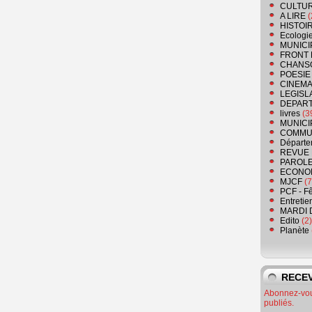
CULTU
A LIRE
(
HISTOI
Ecologi
MUNICI
FRONT 
CHANS
POESIE
CINEMA
LEGISL
DEPART
livres
(3
MUNICI
COMMU
Départe
REVUE 
PAROLE
ECONO
MJCF
(7
PCF - F
Entretie
MARDI 
Edito
(2)
Planète
RECEV
Abonnez-vous
publiés.