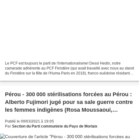
Le PCF est toujours le parti de l'internationalisme! Dessi Hedin, notre
camarade adhérente au PCF Finistère (qui avait travaillé avec nous au stand
du Finistère sur la fête de l'Huma Paris en 2018), franco-suédoise résidant
en Suède vient de publier un...
Pérou - 300 000 stérilisations forcées au Pérou :
Alberto Fujimori jugé pour sa sale guerre contre
les femmes indigènes (Rosa Moussaoui,
L'Humanité, 8 mars 2021)
Publié le 09/03/2021 à 19:05
Par
Section du Parti communiste du Pays de Morlaix