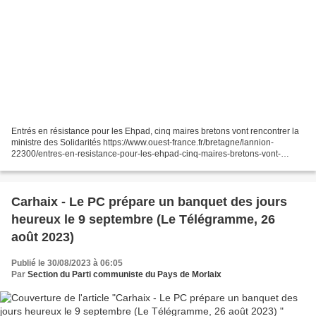
Entrés en résistance pour les Ehpad, cinq maires bretons vont rencontrer la
ministre des Solidarités https://www.ouest-france.fr/bretagne/lannion-
22300/entres-en-resistance-pour-les-ehpad-cinq-maires-bretons-vont-
rencontrer-la-ministre-des-solidarites-1bb11484-4682-11ee-8cda-
d2dffd426c40...
Carhaix - Le PC prépare un banquet des jours
heureux le 9 septembre (Le Télégramme, 26
août 2023)
Publié le 30/08/2023 à 06:05
Par
Section du Parti communiste du Pays de Morlaix