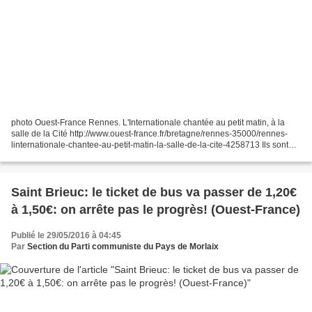
photo Ouest-France Rennes. L'Internationale chantée au petit matin, à la
salle de la Cité http://www.ouest-france.fr/bretagne/rennes-35000/rennes-
linternationale-chantee-au-petit-matin-la-salle-de-la-cite-4258713 Ils sont
toujours là : sur le toit et...
Saint Brieuc: le ticket de bus va passer de 1,20€
à 1,50€: on arrête pas le progrès! (Ouest-France)
Publié le 29/05/2016 à 04:45
Par
Section du Parti communiste du Pays de Morlaix