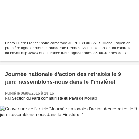
Photo Ouest-France: notre camarade du PCF et du SNES Michel Payen en
première ligne derrière la banderole Rennes. Manifestations jeudi contre la
loi travail http://www.ouest-france.fr/bretagne/rennes-35000/rennes-deux-
manifestations-jeudi-contre-la-loi-travail-4281290...
Journée nationale d'action des retraités le 9
juin: rassemblons-nous dans le Finistère!
Publié le 06/06/2016 à 18:16
Par
Section du Parti communiste du Pays de Morlaix