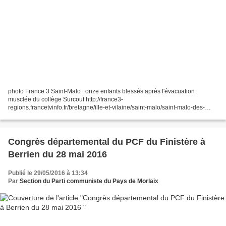
photo France 3 Saint-Malo : onze enfants blessés après l'évacuation
musclée du collège Surcouf http://france3-
regions.francetvinfo.fr/bretagne/ille-et-vilaine/saint-malo/saint-malo-des-
parents-d-eleves-occupent-le-college-robert-surcouf-1012531.html Saint-
Malo....
Congrès départemental du PCF du Finistère à
Berrien du 28 mai 2016
Publié le 29/05/2016 à 13:34
Par
Section du Parti communiste du Pays de Morlaix