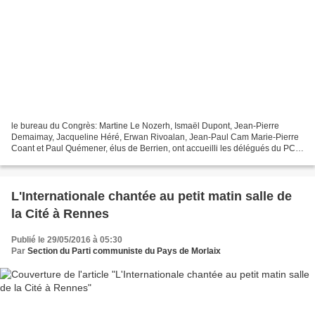
le bureau du Congrès: Martine Le Nozerh, Ismaël Dupont, Jean-Pierre
Demaimay, Jacqueline Héré, Erwan Rivoalan, Jean-Paul Cam Marie-Pierre
Coant et Paul Quémener, élus de Berrien, ont accueilli les délégués du PCF
Roger Héré, ici à côté de Mariette Labrousse...
L'Internationale chantée au petit matin salle de
la Cité à Rennes
Publié le 29/05/2016 à 05:30
Par
Section du Parti communiste du Pays de Morlaix