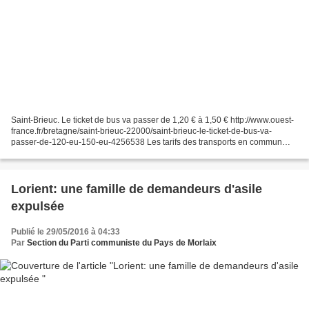
Saint-Brieuc. Le ticket de bus va passer de 1,20 € à 1,50 € http://www.ouest-
france.fr/bretagne/saint-brieuc-22000/saint-brieuc-le-ticket-de-bus-va-
passer-de-120-eu-150-eu-4256538 Les tarifs des transports en commun
devraient augmenter le 1er septembre...
Lorient: une famille de demandeurs d'asile
expulsée
Publié le 29/05/2016 à 04:33
Par
Section du Parti communiste du Pays de Morlaix