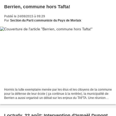
Berrien, commune hors Tafta!
Publié le 24/08/2015 à 09:29
Par
Section du Parti communiste du Pays de Morlaix
Hormis la lutte exemplaire menée par les élus et les citoyens de la commune
pour la défense de leur école ( ça continue à la rentrée), la municipalité de
Berrien a aussi organisé un débat sur les enjeux du TAFTA. Une réunion
publique s'est tenue salle...
Loctudy, 22 août: Intervention d'Ismaël Dupont,