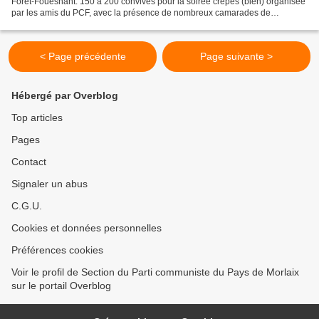
Forêt-Fouesnant: 150 à 200 convives pour la soirée crêpes (bien) organisée
par les amis du PCF, avec la présence de nombreux camarades de
Fouesnant, de Concarneau, de Rosporden,...
< Page précédente
Page suivante >
Hébergé par Overblog
Top articles
Pages
Contact
Signaler un abus
C.G.U.
Cookies et données personnelles
Préférences cookies
Voir le profil de Section du Parti communiste du Pays de Morlaix
sur le portail Overblog