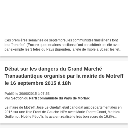
Ces premières semaines de septembre, les communistes finistériens font
leur "rentrée". (Encore que certaines sections n'ont pas chômé cet été avec
par exemple les 3 fêtes du Pays Bigouden, la fête de l'Isole à Scaër, les fêtes
de Fouesnant!) La crise...
Débat sur les dangers du Grand Marché
Transatlantique organisé par la mairie de Motreff
le 16 septembre 2015 à 18h
Publié le 30/08/2015 à 07:53
Par
Section du Parti communiste du Pays de Morlaix
Le maire de Motreff, José Le Guélaff, était candidat aux départementales en
2015 sur une liste Front de Gauche-NPA avec Marie-Pierre Coant, Mathieu
Guillemot, Noëlle Péoc'h. Ils avaient réalisé le très bon score de 16,8%
Aujourd'hui, il continue à incarner...