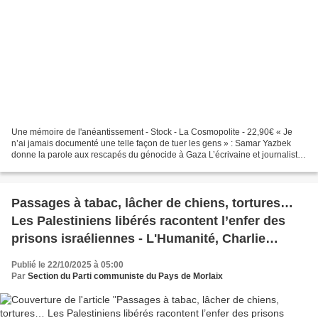
Une mémoire de l'anéantissement - Stock - La Cosmopolite - 22,90€ « Je
n’ai jamais documenté une telle façon de tuer les gens » : Samar Yazbek
donne la parole aux rescapés du génocide à Gaza L’écrivaine et journaliste
syrienne Samar Yazbek publie « Une...
Passages à tabac, lâcher de chiens, tortures…
Les Palestiniens libérés racontent l’enfer des
prisons israéliennes - L'Humanité, Charlie
Deulme, 21 octobre
Publié le 22/10/2025 à 05:00
Par
Section du Parti communiste du Pays de Morlaix