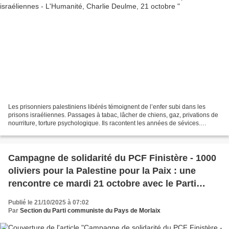
Les prisonniers palestiniens libérés témoignent de l’enfer subi dans les
prisons israéliennes. Passages à tabac, lâcher de chiens, gaz, privations de
nourriture, torture psychologique. Ils racontent les années de sévices.
Charlie Deulme Jénine (Cisjordanie...
Campagne de solidarité du PCF Finistère - 1000
oliviers pour la Palestine pour la Paix : une
rencontre ce mardi 21 octobre avec le Parti
communiste palestinien et le Parti communiste
Publié le 21/10/2025 à 07:02
israélien
Par
Section du Parti communiste du Pays de Morlaix