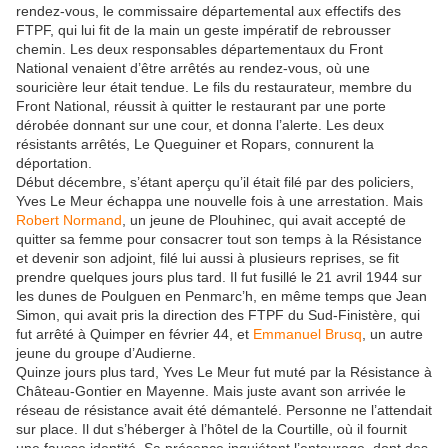
rendez-vous, le commissaire départemental aux effectifs des
FTPF, qui lui fit de la main un geste impératif de rebrousser
chemin. Les deux responsables départementaux du Front
National venaient d’être arrêtés au rendez-vous, où une
souricière leur était tendue. Le fils du restaurateur, membre du
Front National, réussit à quitter le restaurant par une porte
dérobée donnant sur une cour, et donna l’alerte. Les deux
résistants arrêtés, Le Queguiner et Ropars, connurent la
déportation.
Début décembre, s’étant aperçu qu’il était filé par des policiers,
Yves Le Meur échappa une nouvelle fois à une arrestation. Mais
Robert Normand
, un jeune de Plouhinec, qui avait accepté de
quitter sa femme pour consacrer tout son temps à la Résistance
et devenir son adjoint, filé lui aussi à plusieurs reprises, se fit
prendre quelques jours plus tard. Il fut fusillé le 21 avril 1944 sur
les dunes de Poulguen en Penmarc’h, en même temps que Jean
Simon, qui avait pris la direction des FTPF du Sud-Finistère, qui
fut arrêté à Quimper en février 44, et
Emmanuel Brusq
, un autre
jeune du groupe d’Audierne.
Quinze jours plus tard, Yves Le Meur fut muté par la Résistance à
Château-Gontier en Mayenne. Mais juste avant son arrivée le
réseau de résistance avait été démantelé. Personne ne l’attendait
sur place. Il dut s’héberger à l’hôtel de la Courtille, où il fournit