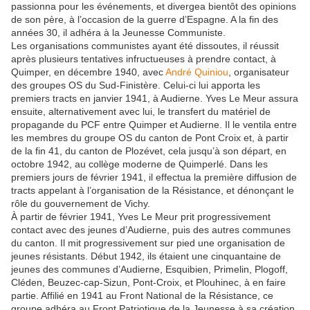
passionna pour les événements, et divergea bientôt des opinions
de son père, à l’occasion de la guerre d’Espagne. A la fin des
années 30, il adhéra à la Jeunesse Communiste.
Les organisations communistes ayant été dissoutes, il réussit
après plusieurs tentatives infructueuses à prendre contact, à
Quimper, en décembre 1940, avec
André Quiniou
, organisateur
des groupes OS du Sud-Finistère. Celui-ci lui apporta les
premiers tracts en janvier 1941, à Audierne. Yves Le Meur assura
ensuite, alternativement avec lui, le transfert du matériel de
propagande du PCF entre Quimper et Audierne. Il le ventila entre
les membres du groupe OS du canton de Pont Croix et, à partir
de la fin 41, du canton de Plozévet, cela jusqu’à son départ, en
octobre 1942, au collège moderne de Quimperlé. Dans les
premiers jours de février 1941, il effectua la première diffusion de
tracts appelant à l’organisation de la Résistance, et dénonçant le
rôle du gouvernement de Vichy.
À partir de février 1941, Yves Le Meur prit progressivement
contact avec des jeunes d’Audierne, puis des autres communes
du canton. Il mit progressivement sur pied une organisation de
jeunes résistants. Début 1942, ils étaient une cinquantaine de
jeunes des communes d’Audierne, Esquibien, Primelin, Plogoff,
Cléden, Beuzec-cap-Sizun, Pont-Croix, et Plouhinec, à en faire
partie. Affilié en 1941 au Front National de la Résistance, ce
groupe adhéra au Front Patriotique de la Jeunesse à sa création.