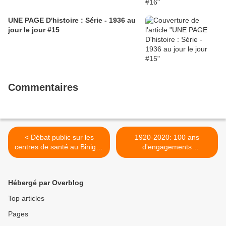
UNE PAGE D'histoire : Série - 1936 au
jour le jour #15
Commentaires
< Débat public sur les
1920-2020: 100 ans
centres de santé au Binigou
d'engagements
à St Martin des Champs
communistes en Finistère:
avec le docteur Eric May,
53/ Julien Gracq, de son
Yves Jardin et Martine Carn
vrai nom Louis Poirier
Hébergé par Overblog
ce samedi 22 février-
(1910-2007) >
Photos JL Le Calvez et PY
Top articles
Boisnard
Pages