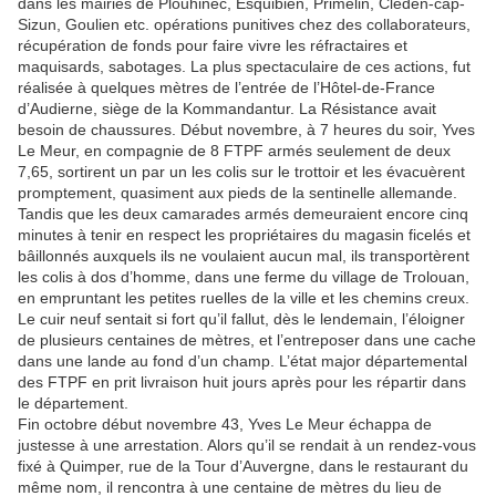
dans les mairies de Plouhinec, Esquibien, Primelin, Cléden-cap-
Sizun, Goulien etc. opérations punitives chez des collaborateurs,
récupération de fonds pour faire vivre les réfractaires et
maquisards, sabotages. La plus spectaculaire de ces actions, fut
réalisée à quelques mètres de l’entrée de l’Hôtel-de-France
d’Audierne, siège de la Kommandantur. La Résistance avait
besoin de chaussures. Début novembre, à 7 heures du soir, Yves
Le Meur, en compagnie de 8 FTPF armés seulement de deux
7,65, sortirent un par un les colis sur le trottoir et les évacuèrent
promptement, quasiment aux pieds de la sentinelle allemande.
Tandis que les deux camarades armés demeuraient encore cinq
minutes à tenir en respect les propriétaires du magasin ficelés et
bâillonnés auxquels ils ne voulaient aucun mal, ils transportèrent
les colis à dos d’homme, dans une ferme du village de Trolouan,
en empruntant les petites ruelles de la ville et les chemins creux.
Le cuir neuf sentait si fort qu’il fallut, dès le lendemain, l’éloigner
de plusieurs centaines de mètres, et l’entreposer dans une cache
dans une lande au fond d’un champ. L’état major départemental
des FTPF en prit livraison huit jours après pour les répartir dans
le département.
Fin octobre début novembre 43, Yves Le Meur échappa de
justesse à une arrestation. Alors qu’il se rendait à un rendez-vous
fixé à Quimper, rue de la Tour d’Auvergne, dans le restaurant du
même nom, il rencontra à une centaine de mètres du lieu de