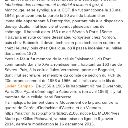
fabrication des compteurs et matériel d’usines à gaz
, à
Montrouge, et se syndiqua à la CGT. Il y fut sanctionné le 13 mai
1948, pour avoir pris la parole le 30 avril du balcon d’un
immeuble appartenant à l’entreprise, pourtant mis à la disposition
des syndicats. Il fut licencié et connut plusieurs mois de
chômage. Il habitait alors 163 rue de Sèvres à Paris 15ème.
Il travailla ensuite comme dessinateur-projeteur chez Nordon,
puis chez Babcock. Il devint technicien puis technicien supérieur
chez Heurtey, puis chez Qualiqua, où il passa ingénieur au milieu
des années 1970.
Yves Le Meur fut membre de la cellule "plaisance", du Parti
communiste dans le XVe arrondissement, habitant au 163 rue de
Sèvres. Puis, à la cellule Jules-Vercruisse, porte de Bagnolet,
dont il fut secrétaire, et membre du comité de section du PCF du
20e arrondissement de 1956 à 1966, où il milita avec le fils de
Lucien Sampaix
. De 1956 à 1966 ils habitaient 43 rue Duvernois,
Paris 20e. Ayant déménagé à Aubervilliers (en avril 1966), il y fut
membre de la cellule Henri Barbusse.
Il s’impliqua fortement dans le Mouvement de la paix, contre la
guerre de Corée, d’Indochine d’Algérie et du Vietnam.
https://maitron.fr/spip.php?article152186, notice LE MEUR Yves,
Marie par Gilles Pichavant, version mise en ligne le 9 janvier
2014, dernière modification le 16 décembre 2015.