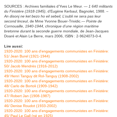
SOURCES : Archives familiales d’Yves Le Meur. —
1 640 militants
du Finistère (1918-1945)
, d’Eugène Kerbaul, Bagnolet, 1988. –
An disonj ne ket bezo ho eil sebeil, L’oubli ne sera pas leur
second linceul
, de Mme Yvonne Bouer-Trividic.—
Pointe de
Cornouaille, 1940-1944, chronique d’une région maritime
bretonne durant la seconde guerre mondiale
, de Jean-Jacques
Doaré et Alain Le Berre, mars 2006, ISBN : 2-9624073-0-4.
Lire aussi:
1920-2020: 100 ans d'engagements communistes en Finistère:
51/ Jean Burel (1921-1944)
1920-2020: 100 ans d'engagements communistes en Finistère:
50/ Jacob Mendrès (1916-2012)
1920-2020: 100 ans d'engagements communistes en Finistère:
49/ Henri Tanguy dit Rol-Tanguy (1908-2002)
1920-2020: 100 ans d'engagements communistes en Finistère:
48/ Carlo de Bortoli (1909-1942)
1920-2020: 100 ans d'engagements communistes en Finistère:
47/ Robert Jan (1908-1987)
1920-2020: 100 ans d'engagements communistes en Finistère:
46/ Denise Roudot (1933-2002)
1920-2020: 100 ans d'engagements communistes en Finistère:
45/ Paul Le Gall (né en 1925)