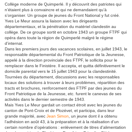
Collège moderne de Quimperlé. Il y découvrit des patriotes qui
n’étaient plus à convaincre et qui ne demandaient qu’à
s’organiser. Un groupe de jeunes du Front National y fut créé.
Yves Le Meur assura la liaison avec les dirigeants
départementaux, et la pénétration du matériel clandestin au
collège. De ce groupe sortit en octobre 1943 un groupe FTPF qui
opéra dans toute la région de Quimperlé malgré le régime
d’internat.
Dans les premiers jours des vacances scolaires, en juillet 1943, le
responsable départemental du Front Patriotique de la Jeunesse,
appelé à la direction provinciale des FTPF, le sollicita pour le
remplacer dans le Finistère. Il accepta, et quitta définitivement le
domicile parental vers le 15 juillet 1943 pour la clandestinité.
Tournées du département, discussions avec les responsables
locaux des solutions à trouver à leurs problèmes, répartition des
tracts et brochures, renforcement des FTPF par des jeunes du
Front Patriotique de la Jeunesse, etc. furent le canevas de ses
activités dans le dernier semestre de 1943.
Mais Yves Le Meur gardait un contact étroit avec les jeunes du
canton de Pont-Croix et de Plozévet, et participa, dans leur
grande majorité, avec
Jean Simon
, un jeune dont il a obtenu
l’adhésion en août 43, à la préparation et à la réalisation d’un
certain nombre d’opérations : enlèvement de titres d’alimentation