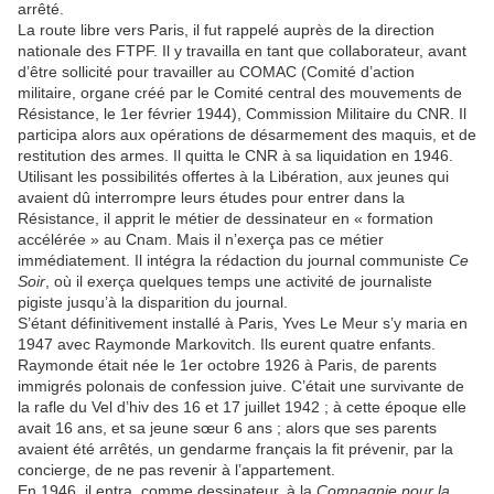
arrêté.
La route libre vers Paris, il fut rappelé auprès de la direction
nationale des FTPF. Il y travailla en tant que collaborateur, avant
d’être sollicité pour travailler au COMAC (Comité d’action
militaire, organe créé par le Comité central des mouvements de
Résistance, le 1er février 1944), Commission Militaire du CNR. Il
participa alors aux opérations de désarmement des maquis, et de
restitution des armes. Il quitta le CNR à sa liquidation en 1946.
Utilisant les possibilités offertes à la Libération, aux jeunes qui
avaient dû interrompre leurs études pour entrer dans la
Résistance, il apprit le métier de dessinateur en « formation
accélérée » au Cnam. Mais il n’exerça pas ce métier
immédiatement. Il intégra la rédaction du journal communiste
Ce
Soir
, où il exerça quelques temps une activité de journaliste
pigiste jusqu’à la disparition du journal.
S’étant définitivement installé à Paris, Yves Le Meur s’y maria en
1947 avec Raymonde Markovitch. Ils eurent quatre enfants.
Raymonde était née le 1er octobre 1926 à Paris, de parents
immigrés polonais de confession juive. C’était une survivante de
la rafle du Vel d’hiv des 16 et 17 juillet 1942 ; à cette époque elle
avait 16 ans, et sa jeune sœur 6 ans ; alors que ses parents
avaient été arrêtés, un gendarme français la fit prévenir, par la
concierge, de ne pas revenir à l’appartement.
En 1946, il entra, comme dessinateur, à la
Compagnie pour la