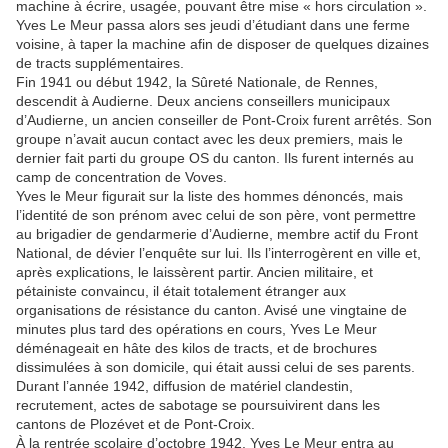
machine à écrire, usagée, pouvant être mise « hors circulation ».
Yves Le Meur passa alors ses jeudi d’étudiant dans une ferme
voisine, à taper la machine afin de disposer de quelques dizaines
de tracts supplémentaires.
Fin 1941 ou début 1942, la Sûreté Nationale, de Rennes,
descendit à Audierne. Deux anciens conseillers municipaux
d’Audierne, un ancien conseiller de Pont-Croix furent arrêtés. Son
groupe n’avait aucun contact avec les deux premiers, mais le
dernier fait parti du groupe OS du canton. Ils furent internés au
camp de concentration de Voves.
Yves le Meur figurait sur la liste des hommes dénoncés, mais
l’identité de son prénom avec celui de son père, vont permettre
au brigadier de gendarmerie d’Audierne, membre actif du Front
National, de dévier l’enquête sur lui. Ils l’interrogèrent en ville et,
après explications, le laissèrent partir. Ancien militaire, et
pétainiste convaincu, il était totalement étranger aux
organisations de résistance du canton. Avisé une vingtaine de
minutes plus tard des opérations en cours, Yves Le Meur
déménageait en hâte des kilos de tracts, et de brochures
dissimulées à son domicile, qui était aussi celui de ses parents.
Durant l’année 1942, diffusion de matériel clandestin,
recrutement, actes de sabotage se poursuivirent dans les
cantons de Plozévet et de Pont-Croix.
À la rentrée scolaire d’octobre 1942, Yves Le Meur entra au