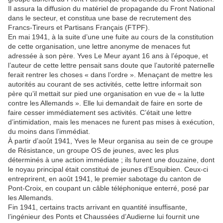
Il assura la diffusion du matériel de propagande du Front National
dans le secteur, et constitua une base de recrutement des
Francs-Tireurs et Partisans Français (FTPF).
En mai 1941, à la suite d’une une fuite au cours de la constitution
de cette organisation, une lettre anonyme de menaces fut
adressée à son père. Yves Le Meur ayant 16 ans à l’époque, et
l’auteur de cette lettre pensait sans doute que l’autorité paternelle
ferait rentrer les choses « dans l’ordre ». Menaçant de mettre les
autorités au courant de ses activités, cette lettre informait son
père qu’il mettait sur pied une organisation en vue de « la lutte
contre les Allemands ». Elle lui demandait de faire en sorte de
faire cesser immédiatement ses activités. C’était une lettre
d’intimidation, mais les menaces ne furent pas mises à exécution,
du moins dans l’immédiat.
À partir d’août 1941, Yves le Meur organisa au sein de ce groupe
de Résistance, un groupe OS de jeunes, avec les plus
déterminés à une action immédiate ; ils furent une douzaine, dont
le noyau principal était constitué de jeunes d’Esquibien. Ceux-ci
entreprirent, en août 1941, le premier sabotage du canton de
Pont-Croix, en coupant un câble téléphonique enterré, posé par
les Allemands.
Fin 1941, certains tracts arrivant en quantité insuffisante,
l’ingénieur des Ponts et Chaussées d’Audierne lui fournit une