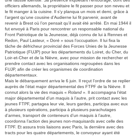
une fausse identité. Sa présence inquiétant l’entourage, dont des
officiers allemands, la propriétaire le fit passer pour son neveu et
le fit manger à la cuisine. Il s’y planqua un mois et demi, grâce à
l’argent qu’une cousine d’Audierne lui fit parvenir, avant de
revenir à Brest où l’on pensait qu’il avait été arrêté. En mai 1944 il
fut envoyé à Paris pour rencontrer un responsable national du
Front Patriotique de la Jeunesse, déjà connu de lui à Rennes et
Redon, Paul Lasteur, « Doré » sous l’occupation. Il lui fixa la
tâche de défricheur provincial des Forces Unies de la Jeunesse
Patriotique (FUJP) pour les départements du Loiret, du Cher, du
Loir-et-Cher et de la Nièvre, avec pour mission de rechercher et
prendre contact avec les organisations regroupées dans les
FUJP, afin de créer les organismes de coordination
départementaux.
Mais le débarquement arriva le 6 juin. Il reçut l’ordre de se replier
auprès de l’état major départemental des FTPF de la Nièvre. Il
connut alors la vie des maquis «
Roland
». Il accompagna l’état
major départemental d’un maquis à l’autre, prit contact avec les
jeunes FTPF, partagea leur vie, leurs gardes, participa avec eux
à plusieurs opérations, participa à plusieurs parachutages
d’armes, transport de conteneurs d’un maquis à l’autre,
coordonna l’action des jeunes non-maquisards avec celle des
FTPF. Et assura trois liaisons avec Paris, la dernière avec des
tracts pour les quatre départements, le convoyeur ayant été