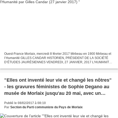
Ouest-France Morlaix, mercredi 8 février 2017 Mirbeau en 1900 Mirbeau et
l’Humanité GILLES CANDAR HISTORIEN, PRÉSIDENT DE LA SOCIÉTÉ
D’ÉTUDES JAURÉSIENNES VENDREDI, 27 JANVIER, 2017 L'HUMANITÉ
L’écrivain, critique d’art et journaliste meurt le 16 février...
"Elles ont inventé leur vie et changé les nôtres"
- les gravures féministes de Sophie Degano au
musée de Morlaix jusqu'au 20 mai, avec un
hommage à des femmes comme Danielle
Publié le 08/02/2017 à 08:10
Casanova, Olympe de Gouges... (Ouest-France,
Par
Section du Parti communiste du Pays de Morlaix
8 février 2017)