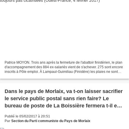
Patrice MOYON. Trois ans après la fermeture de l'abattoir finistérien, le plan
d'accompagnement des 884 ex-salariés vient de s'achever. 275 sont encore
inscrits à Pôle emploi. À Lampaul-Guimiliau (Finistère) les plaies ne sont
toujours pas cicatrisées....
Dans le pays de Morlaix, va t-on laisser sacrifier
le service public postal sans rien faire? Le
bureau de poste de La Boissière fermera t-il en
octobre 2017? Et les bureaux de Taulé, Plourin,
Publié le 05/02/2017 à 20:51
Plouigneau seront-ils transformés en agence
Par
Section du Parti communiste du Pays de Morlaix
communale?