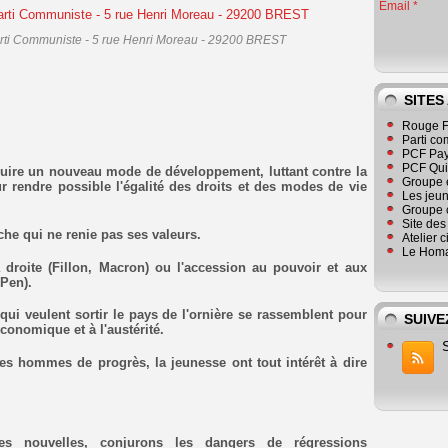
Email
arti Communiste - 5 rue Henri Moreau - 29200 BREST
SITES
Rouge F
Parti co
PCF Pay
PCF Qu
truire un nouveau mode de développement, luttant contre la
Groupe 
our rendre possible l'égalité des droits et des modes de vie
Les jeu
Groupe 
Site de
che qui ne renie pas ses valeurs.
Atelier 
Le Homa
la droite (Fillon, Macron) ou l'accession au pouvoir et aux
 Pen).
 qui veulent sortir le pays de l'ornière se rassemblent pour
SUIVE
économique et à l'austérité.
es hommes de progrès, la jeunesse ont tout intérêt à dire
es nouvelles, conjurons les dangers de régressions