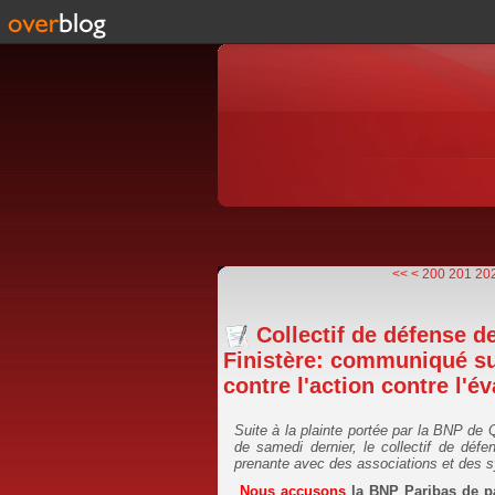
<<
<
200
201
20
Collectif de défense d
Finistère: communiqué su
contre l'action contre l'év
Suite à la plainte portée par la BNP de Q
de samedi dernier, le collectif de défe
prenante avec des associations et des 
Nous accusons
la BNP Paribas de par