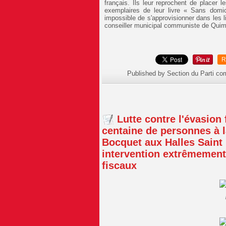
français. Ils leur reprochent de placer 
exemplaires de leur livre « Sans domici
impossible de s'approvisionner dans les li
conseiller municipal communiste de Quim
R
Published by Section du Parti c
Lutte contre l'évasion 
centaine de personnes à l
Bocquet aux Halles Saint
intervention extrêmement 
fiscaux