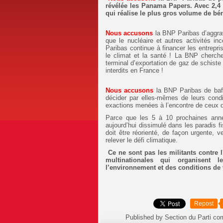
révélée les Panama Papers. Avec 2,4 
qui réalise le plus gros volume de bén
Nous accusons
la BNP Paribas d’aggrave
que le nucléaire et autres activités in
Paribas continue à financer les entrepris
le climat et la santé ! La BNP cherche
terminal d’exportation de gaz de schist
interdits en France !
Nous accusons
la BNP Paribas de bafo
décider par elles-mêmes de leurs condi
exactions menées à l’encontre de ceux qu
Parce que les 5 à 10 prochaines années
aujourd’hui dissimulé dans les paradis fi
doit être réorienté, de façon urgente, 
relever le défi climatique.
Ce ne sont pas les militants contre l
multinationales qui organisent 
l’environnement et des conditions de
Repost
Published by Section du Parti c