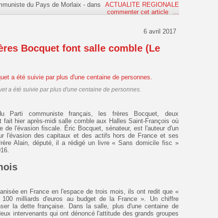
ommuniste du Pays de Morlaix
-
dans
ACTUALITE REGIONALE
commenter cet article
…
6 avril 2017
rères Bocquet font salle comble (Le
uet a été suivie par plus d'une centaine de personnes.
du Parti communiste français, les frères Bocquet, deux
 fait hier après-midi salle comble aux Halles Saint-François où
 de l'évasion fiscale. Éric Bocquet, sénateur, est l'auteur d'un
r l'évasion des capitaux et des actifs hors de France et ses
ère Alain, député, il a rédigé un livre « Sans domicile fisc »
016.
mois
ganisée en France en l'espace de trois mois, ils ont redit que «
et 100 milliards d'euros au budget de la France ». Un chiffre
er la dette française. Dans la salle, plus d'une centaine de
eux intervenants qui ont dénoncé l'attitude des grands groupes