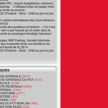
nt (4)
lités RN : coupes budgétaires, censures,
tainiste… L’effrayant bilan de quatre mois
e droite au pouvoir
 D'histoire : Série - 1936 au jour le jour
es cahiers thématiques des Jours Heureux
nt (3)
contre des guetteurs et dealers : « Ce n’est
 rien ni par hasard qu’on entre dans le
, pointe la sociologue Khadidja Sahraoui-
ergies, BNP Paribas, Société Générale…
que la planète brûle, les bénéfices du
ont bondi de 41,50 %
 D'histoire : Série - 1936 au jour le jour
IQUES
QUE NATIONALE
(6647)
ITE NATIONALE DU PCF
(3132)
 LOCALE
(3108)
ITE REGIONALE
(2861)
ATIONAL
(2341)
D'HISTOIRE
(1477)
NISTERE
(950)
TIONS
(788)
ONS DU PCF MORLAIX
(489)
NS PUBLIQUES
(293)