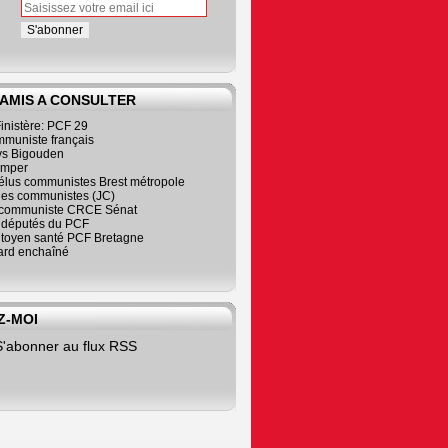
 AMIS A CONSULTER
inistère: PCF 29
mmuniste français
s Bigouden
imper
élus communistes Brest métropole
nes communistes (JC)
communiste CRCE Sénat
s députés du PCF
citoyen santé PCF Bretagne
rd enchaîné
Z-MOI
S'abonner au flux RSS