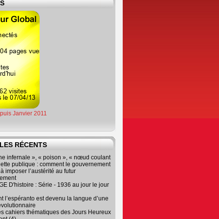
ES
epuis Janvier 2011
LES RÉCENTS
e infernale », « poison », « nœud coulant
dette publique : comment le gouvernement
à imposer l’austérité au futur
nement
 D'histoire : Série - 1936 au jour le jour
 l’espéranto est devenu la langue d’une
évolutionnaire
es cahiers thématiques des Jours Heureux