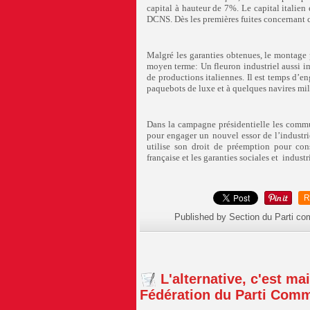
capital à hauteur de 7%. Le capital italien
DCNS. Dès les premières fuites concernant c
Malgré les garanties obtenues, le montage p
moyen terme: Un fleuron industriel aussi im
de productions italiennes. Il est temps d’en
paquebots de luxe et à quelques navires mili
Dans la campagne présidentielle les commu
pour engager un nouvel essor de l’industri
utilise son droit de préemption pour cons
française et les garanties sociales et industr
R
Published by Section du Parti c
L'alternative, c'est m
Fédération du Parti Commu