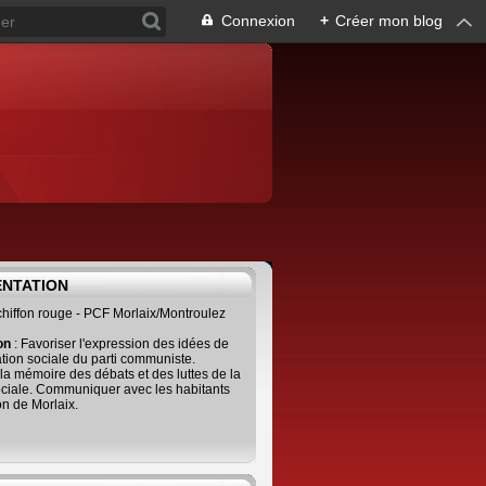
Connexion
+
Créer mon blog
ENTATION
 chiffon rouge - PCF Morlaix/Montroulez
ion
: Favoriser l'expression des idées de
tion sociale du parti communiste.
 la mémoire des débats et des luttes de la
ciale. Communiquer avec les habitants
on de Morlaix.