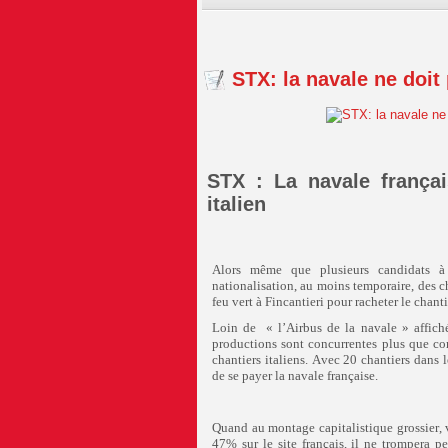
STX: la navale ne doit
STX : La navale françai
italien
Alors même que plusieurs candidats à l
nationalisation, au moins temporaire, des 
feu vert à Fincantieri pour racheter le chant
Loin de « l’Airbus de la navale » affiché
productions sont concurrentes plus que comp
chantiers italiens. Avec 20 chantiers dans l
de se payer la navale française.
Quand au montage capitalistique grossier, v
47% sur le site français, il ne trompera p