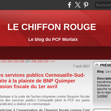
LE CHIFFON ROUGE
Le blog du PCF Morlaix
220
230
240
250
260
270
280
2
203
204
205
206
207
208
209
210
>
>>
PRÉS
7 avril 2017
Blog
: Le
es services publics Cornouaille-Sud-
Descript
ite à la plainte de BNP Quimper
transforma
asion fiscale du 1er avril
Entretenir
gauche so
de la régi
Contact
uimper à la suite de l'action citoyenne contre l'évasion fiscale
nse des services publics Cornouaille (dont le PCF est partie
syndicats) a réalisé ce communiqué..
ticiper à l’organisation de l'évasion fiscale comme l’ont