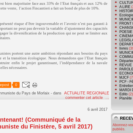
CULTU
 est bien majoritaire face aux 33% de l’Etat français et aux 12% de
A LIRE
(
ette vente, l’action Fincantieri a fait un bond de plus de 10%.
HISTOI
Ecologi
MUNICI
résenté risque d’être ingouvernable et l’avenir n’est pas garanti à
FRONT 
CHANS
portant ne peut pas devenir la variable d’ajustement des capacités
POESIE
gager la diversification de la production qui ne peut se limiter aux
CINEMA
taires.
LEGISL
DEPART
livres
(3
MUNICI
nistes portent une autre ambition répondant aux besoins du pays
COMMU
e et la transition écologique. Nous demandons que l’Etat français
Départe
truire enfin le projet garantissant, l’indépendance de la navale
REVUE 
ielles nécessaires.
PAROLE
ECONO
MJCF
(7
PCF - F
epost
0
Entretie
MARDI 
ommuniste du Pays de Morlaix
-
dans
ACTUALITE REGIONALE
Edito
(2)
commenter cet article
…
Planète
6 avril 2017
RECEV
aintenant! (Communiqué de la
Abonnez-vous
niste du Finistère, 5 avril 2017)
publiés.