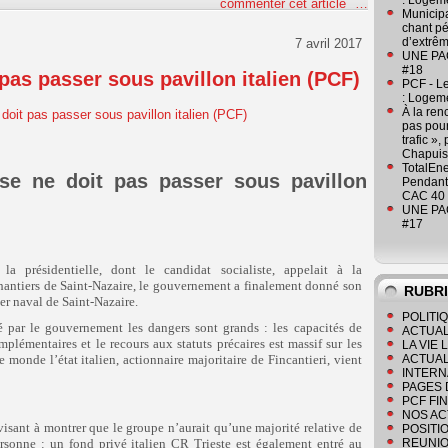
: Logeme
commenter cet article
…
Municipa
chant pé
d’extrêm
7 avril 2017
UNE PAGE
#18
 pas passer sous pavillon italien (PCF)
PCF - L
: Logeme
À la ren
pas pour
trafic »
Chapuis
TotalEn
se ne doit pas passer sous pavillon
Pendant 
CAC 40 
UNE PAGE
#17
a présidentielle, dont le candidat socialiste, appelait à la
chantiers de Saint-Nazaire, le gouvernement a finalement donné son
RUBR
ier naval de Saint-Nazaire.
POLITI
 par le gouvernement les dangers sont grands : les capacités de
ACTUAL
lémentaires et le recours aux statuts précaires est massif sur les
LA VIE
e monde l’état italien, actionnaire majoritaire de Fincantieri, vient
ACTUAL
INTERN
PAGES 
PCF FI
NOS AC
isant à montrer que le groupe n’aurait qu’une majorité relative de
POSITI
ersonne : un fond privé italien CR Trieste est également entré au
REUNIO