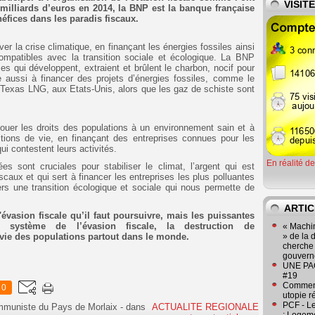
VISIT
milliards d’euros en 2014, la BNP est la banque française
éfices dans les paradis fiscaux.
r la crise climatique, en finançant les énergies fossiles ainsi
compatibles avec la transition sociale et écologique. La BNP
es qui développent, extraient et brûlent le charbon, nocif pour
 aussi à financer des projets d’énergies fossiles, comme le
e Texas LNG, aux Etats-Unis, alors que les gaz de schiste sont
uer les droits des populations à un environnement sain et à
tions de vie, en finançant des entreprises connues pour les
i contestent leurs activités.
En réalité d
 sont cruciales pour stabiliser le climat, l’argent qui est
scaux et qui sert à financer les entreprises les plus polluantes
vers une transition écologique et sociale qui nous permette de
ARTIC
'évasion fiscale qu’il faut poursuivre, mais les puissantes
le système de l’évasion fiscale, la destruction de
« Machin
 vie des populations partout dans le monde.
» de la 
cherche 
gouver
UNE PAGE
#19
Comment
0
utopie r
PCF - L
ommuniste du Pays de Morlaix
-
dans
ACTUALITE REGIONALE