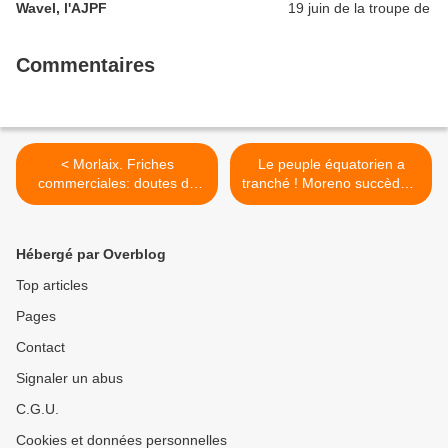
Wavel, l'AJPF
Commentaires
< Morlaix. Friches
Le peuple équatorien a
commerciales: doutes de
tranché ! Moreno succède à
l'opposition (Le
Correa ( PCF) >
Télégramme, 6 avril 2017)
Hébergé par Overblog
Top articles
Pages
Contact
Signaler un abus
C.G.U.
Cookies et données personnelles