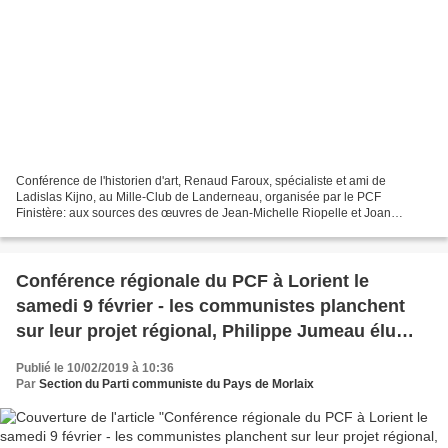
Conférence de l'historien d'art, Renaud Faroux, spécialiste et ami de
Ladislas Kijno, au Mille-Club de Landerneau, organisée par le PCF
Finistère: aux sources des œuvres de Jean-Michelle Riopelle et Joan
Mitchell, aux origines de l'abstraction. Avec Renaud...
Conférence régionale du PCF à Lorient le
samedi 9 février - les communistes planchent
sur leur projet régional, Philippe Jumeau élu
animateur du Comité Régional PCF Bretagne
Publié le 10/02/2019 à 10:36
(CRAC)
Par
Section du Parti communiste du Pays de Morlaix