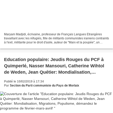
Maryam Madjidi, écrivaine, professeur de Français Langues Etrangères
travaillant avec les réfugiés, fille de militants communistes iraniens contraints
à l'exil, militante pour le droit d'asile, auteur de "Marx et la poupée", un
magnifique roman sur l'exil,...
Education populaire: Jeudis Rouges du PCF à
Quimperlé, Nasser Mansouri, Catherine Wihtol
de Weden, Jean Quétier: Mondialisation,
Migrations, Populisme, démandez le programme
Publié le 10/02/2019 à 17:34
de février-mars-avril!
Par
Section du Parti communiste du Pays de Morlaix