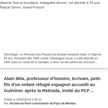
Nécrologie. Le Rennais Guy Faisant est décédé vendredi matin, à l’âge de
93 ans. Résistant dès 1940 contre l’Allemagne nazie, il a été déporté en
1942 dans un camp de la Gestapo. Il sera l’un des piliers du concours
national de la Résistance en Ille-et-Vilaine....
Alain Mila, professeur d'histoire, écrivain, petit-
fils d'un enfant réfugié espagnol accueilli au
Guilvinec après la Retirada, invité du PCF
Quimper le mercredi 27 février aux Halles Saint
Publié le 10/02/2019 à 08:11
François, 18h
Par
Section du Parti communiste du Pays de Morlaix