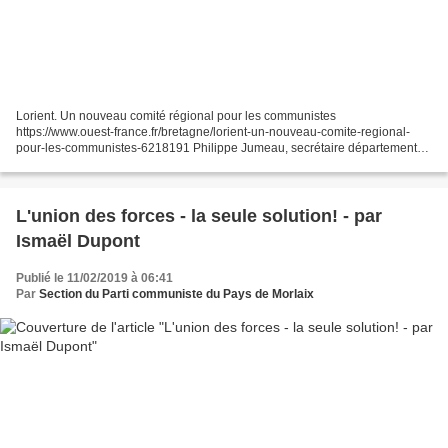
Lorient. Un nouveau comité régional pour les communistes
https://www.ouest-france.fr/bretagne/lorient-un-nouveau-comite-regional-
pour-les-communistes-6218191 Philippe Jumeau, secrétaire départemental
du PCF Morbihan, a été désigné animateur du nouveau...
L'union des forces - la seule solution! - par
Ismaël Dupont
Publié le 11/02/2019 à 06:41
Par
Section du Parti communiste du Pays de Morlaix