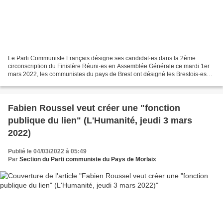
Le Parti Communiste Français désigne ses candidat·es dans la 2ème
circonscription du Finistère Réuni·es en Assemblée Générale ce mardi 1er
mars 2022, les communistes du pays de Brest ont désigné les Brestois·es
Eugénie CAZAUX, 29 ans, et Éric GUELLEC,...
Fabien Roussel veut créer une "fonction
publique du lien" (L'Humanité, jeudi 3 mars
2022)
Publié le 04/03/2022 à 05:49
Par
Section du Parti communiste du Pays de Morlaix