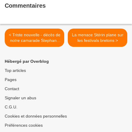
Commentaires
< Triste nouvelle - décès de
La menace Stérin plane sur
notre camarade Stephane
les festivals bretons >
Créach, représentant
syndical CGT, vice-
président du CESER
Hébergé par Overblog
Bretagne, adhérent à la
section du PCF BREST
Top articles
Pages
Contact
Signaler un abus
C.G.U.
Cookies et données personnelles
Préférences cookies