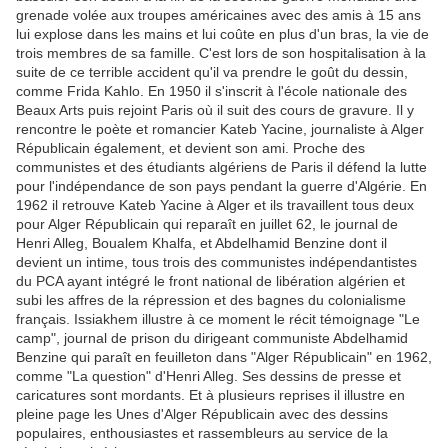
grenade volée aux troupes américaines avec des amis à 15 ans
lui explose dans les mains et lui coûte
en plus d'un bras, la vie de
trois membres de sa famille. C'est lors de son hospitalisation à la
suite de ce terrible accident qu'il va prendre le goût du dessin,
comme Frida Kahlo. En 1950 il s'inscrit à l'école nationale des
Beaux Arts puis rejoint Paris où il suit des cours de gravure. Il y
rencontre le poète et romancier Kateb Yacine, journaliste à Alger
Républicain également, et devient son ami. Proche des
communistes et des étudiants algériens de Paris il défend la lutte
pour l'indépendance de son pays pendant la guerre d'Algérie. En
1962 il retrouve Kateb Yacine à Alger et ils travaillent tous deux
pour Alger Républicain qui reparaît en juillet 62, le journal de
Henri Alleg, Boualem Khalfa, et Abdelhamid Benzine dont il
devient un intime, tous trois des communistes indépendantistes
du PCA ayant intégré le front national de libération algérien et
subi les affres de la répression et des bagnes du colonialisme
français. Issiakhem illustre à ce moment le récit témoignage "Le
camp", journal de prison du dirigeant communiste Abdelhamid
Benzine qui paraît en feuilleton dans "Alger Républicain" en 1962,
comme "La question" d'Henri Alleg. Ses dessins de presse et
caricatures sont mordants. Et à plusieurs reprises il illustre en
pleine page les Unes d'Alger Républicain avec des dessins
populaires, enthousiastes et rassembleurs au service de la