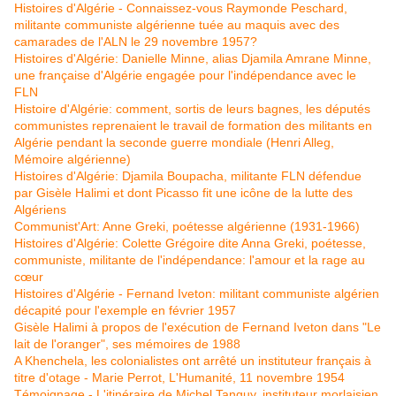
Histoires d'Algérie - Connaissez-vous Raymonde Peschard,
militante communiste algérienne tuée au maquis avec des
camarades de l'ALN le 29 novembre 1957?
Histoires d'Algérie: Danielle Minne, alias Djamila Amrane Minne,
une française d'Algérie engagée pour l'indépendance avec le
FLN
Histoire d'Algérie: comment, sortis de leurs bagnes, les députés
communistes reprenaient le travail de formation des militants en
Algérie pendant la seconde guerre mondiale (Henri Alleg,
Mémoire algérienne)
Histoires d'Algérie: Djamila Boupacha, militante FLN défendue
par Gisèle Halimi et dont Picasso fit une icône de la lutte des
Algériens
Communist'Art: Anne Greki, poétesse algérienne (1931-1966)
Histoires d'Algérie: Colette Grégoire dite Anna Greki, poétesse,
communiste, militante de l'indépendance: l'amour et la rage au
cœur
Histoires d'Algérie - Fernand Iveton: militant communiste algérien
décapité pour l'exemple en février 1957
Gisèle Halimi à propos de l'exécution de Fernand Iveton dans "Le
lait de l'oranger", ses mémoires de 1988
A Khenchela, les colonialistes ont arrêté un instituteur français à
titre d'otage - Marie Perrot, L'Humanité, 11 novembre 1954
Témoignage - L'itinéraire de Michel Tanguy, instituteur morlaisien