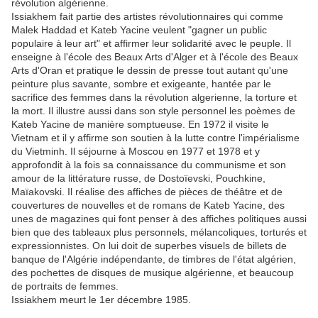
révolution algérienne.
Issiakhem fait partie des artistes révolutionnaires qui comme
Malek Haddad et Kateb Yacine veulent "gagner un public
populaire à leur art" et affirmer leur solidarité avec le peuple. Il
enseigne à l'école des Beaux Arts d'Alger et à l'école des Beaux
Arts d'Oran et pratique le dessin de presse tout autant qu'une
peinture plus savante, sombre et exigeante, hantée par le
sacrifice des femmes dans la révolution algerienne, la torture et
la mort. Il illustre aussi dans son style personnel les poèmes de
Kateb Yacine de manière somptueuse. En 1972 il visite le
Vietnam et il y affirme son soutien à la lutte contre l'impérialisme
du Vietminh. Il séjourne à Moscou en 1977 et 1978 et y
approfondit à la fois sa connaissance du communisme et son
amour de la littérature russe, de Dostoïevski, Pouchkine,
Maïakovski. Il réalise des affiches de pièces de théâtre et de
couvertures de nouvelles et de romans de Kateb Yacine, des
unes de magazines qui font penser à des affiches politiques aussi
bien que des tableaux plus personnels, mélancoliques, torturés et
expressionnistes. On lui doit de superbes visuels de billets de
banque de l'Algérie indépendante, de timbres de l'état algérien,
des pochettes de disques de musique algérienne, et beaucoup
de portraits de femmes.
Issiakhem meurt le 1er décembre 1985.