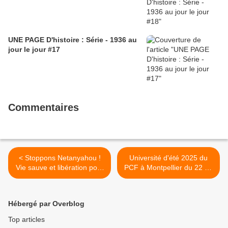
UNE PAGE D'histoire : Série - 1936 au
jour le jour #17
Commentaires
< Stoppons Netanyahou !
Université d'été 2025 du
Vie sauve et libération pour
PCF à Montpellier du 22 au
Marwan Barghouti ! -
24 août: 12 camarades du
Communiqué du PCF, le 15
PCF Finistère y
août 2025
participeront. Un record! >
Hébergé par Overblog
Top articles