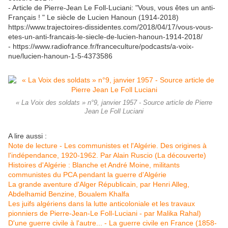
- Article de Pierre-Jean Le Foll-Luciani: "Vous, vous êtes un anti-
Français ! " Le siècle de Lucien Hanoun (1914-2018)
https://www.trajectoires-dissidentes.com/2018/04/17/vous-vous-
etes-un-anti-francais-le-siecle-de-lucien-hanoun-1914-2018/
- https://www.radiofrance.fr/franceculture/podcasts/a-voix-
nue/lucien-hanoun-1-5-4373586
« La Voix des soldats » n°9, janvier 1957 - Source article de Pierre
Jean Le Foll Luciani
A lire aussi :
Note de lecture - Les communistes et l'Algérie. Des origines à
l'indépendance, 1920-1962. Par Alain Ruscio (La découverte)
Histoires d'Algérie : Blanche et André Moine, militants
communistes du PCA pendant la guerre d'Algérie
La grande aventure d'Alger Républicain, par Henri Alleg,
Abdelhamid Benzine, Boualem Khalfa
Les juifs algériens dans la lutte anticoloniale et les travaux
pionniers de Pierre-Jean-Le Foll-Luciani - par Malika Rahal)
D'une guerre civile à l'autre... - La guerre civile en France (1858-