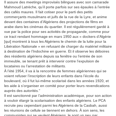
Il assure des meetings improvisés bilingues avec son camarade
Mahmoud Latrèche, qu’il porte parfois sur ses épaules à l’entrée
des cafés maures. Il fait cotiser pour le parti des petits
commerçants musulmans et juifs de la rue de la Lyre, et anime
devant des centaines d’Algériens des projections de films en
arabe dans les cinémas du quartier. Il est régulièrement gardé à
vue par la police pour ses activités de propagande, comme pour
ce tract rendant hommage en mars 1950 aux « dockers d’Algérie
[qui] montrent à tous les Algériens le chemin de la lutte pour la
Libération Nationale » en refusant de charger du matériel militaire
à destination de l’Indochine en guerre. Et il observe les déboires
des résidents algériens depuis sa fenêtre ou l’entrée de son
immeuble, se tenant prêt à intervenir contre l’expulsion de
locataires ou l’arrestation de militants.
À l’été 1954, il va à la rencontre de femmes algériennes qui se
voient refuser l’inscription de leurs enfants dans l’école du
boulevard, où il fut lui-même scolarisé dans les années 1920, et
les aide à s’organiser en comité pour porter leurs revendications
auprès des autorités."
Il est sanctionné par l’administration académique, pour son action
à vouloir élargir la scolarisation des enfants algériens. Le PCA
recrute peu cependant parmi les Algériens de la Casbah, aussi
les réunions de cellule se tiennent en dehors. À son sens, les
communistes qui se veulent Algériens, le sont un peu par