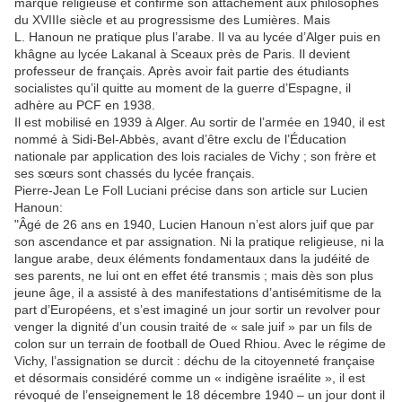
marque religieuse et confirme son attachement aux philosophes
du XVIIIe siècle et au progressisme des Lumières. Mais
L. Hanoun ne pratique plus l’arabe. Il va au lycée d’Alger puis en
khâgne au lycée Lakanal à Sceaux près de Paris. Il devient
professeur de français. Après avoir fait partie des étudiants
socialistes qu’il quitte au moment de la guerre d’Espagne, il
adhère au PCF en 1938.
Il est mobilisé en 1939 à Alger. Au sortir de l’armée en 1940, il est
nommé à Sidi-Bel-Abbès, avant d’être exclu de l’Éducation
nationale par application des lois raciales de Vichy ; son frère et
ses sœurs sont chassés du lycée français.
Pierre-Jean Le Foll Luciani précise dans son article sur Lucien
Hanoun:
"Âgé de 26 ans en 1940, Lucien Hanoun n’est alors juif que par
son ascendance et par assignation. Ni la pratique religieuse, ni la
langue arabe, deux éléments fondamentaux dans la judéité de
ses parents, ne lui ont en effet été transmis ; mais dès son plus
jeune âge, il a assisté à des manifestations d’antisémitisme de la
part d’Européens, et s’est imaginé un jour sortir un revolver pour
venger la dignité d’un cousin traité de « sale juif » par un fils de
colon sur un terrain de football de Oued Rhiou. Avec le régime de
Vichy, l’assignation se durcit : déchu de la citoyenneté française
et désormais considéré comme un « indigène israélite », il est
révoqué de l’enseignement le 18 décembre 1940 – un jour dont il