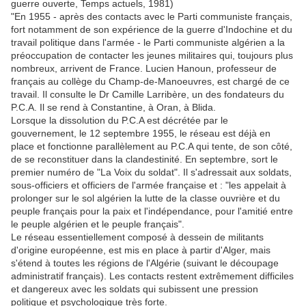
guerre ouverte, Temps actuels, 1981)
"En 1955 - après des contacts avec le Parti communiste français,
fort notamment de son expérience de la guerre d'Indochine et du
travail politique dans l'armée - le Parti communiste algérien a la
préoccupation de contacter les jeunes militaires qui, toujours plus
nombreux, arrivent de France. Lucien Hanoun, professeur de
français au collège du Champ-de-Manoeuvres, est chargé de ce
travail. Il consulte le Dr Camille Larribère, un des fondateurs du
P.C.A. Il se rend à Constantine, à Oran, à Blida.
Lorsque la dissolution du P.C.A est décrétée par le
gouvernement, le 12 septembre 1955, le réseau est déjà en
place et fonctionne parallèlement au P.C.A qui tente, de son côté,
de se reconstituer dans la clandestinité. En septembre, sort le
premier numéro de "La Voix du soldat". Il s'adressait aux soldats,
sous-officiers et officiers de l'armée française et : "les appelait à
prolonger sur le sol algérien la lutte de la classe ouvrière et du
peuple français pour la paix et l'indépendance, pour l'amitié entre
le peuple algérien et le peuple français".
Le réseau essentiellement composé à dessein de militants
d'origine européenne, est mis en place à partir d'Alger, mais
s'étend à toutes les régions de l'Algérie (suivant le découpage
administratif français). Les contacts restent extrêmement difficiles
et dangereux avec les soldats qui subissent une pression
politique et psychologique très forte.