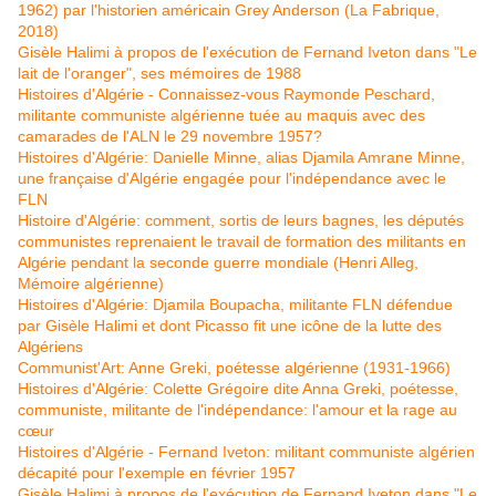
1962) par l'historien américain Grey Anderson (La Fabrique,
2018)
Gisèle Halimi à propos de l'exécution de Fernand Iveton dans "Le
lait de l'oranger", ses mémoires de 1988
Histoires d'Algérie - Connaissez-vous Raymonde Peschard,
militante communiste algérienne tuée au maquis avec des
camarades de l'ALN le 29 novembre 1957?
Histoires d'Algérie: Danielle Minne, alias Djamila Amrane Minne,
une française d'Algérie engagée pour l'indépendance avec le
FLN
Histoire d'Algérie: comment, sortis de leurs bagnes, les députés
communistes reprenaient le travail de formation des militants en
Algérie pendant la seconde guerre mondiale (Henri Alleg,
Mémoire algérienne)
Histoires d'Algérie: Djamila Boupacha, militante FLN défendue
par Gisèle Halimi et dont Picasso fit une icône de la lutte des
Algériens
Communist'Art: Anne Greki, poétesse algérienne (1931-1966)
Histoires d'Algérie: Colette Grégoire dite Anna Greki, poétesse,
communiste, militante de l'indépendance: l'amour et la rage au
cœur
Histoires d'Algérie - Fernand Iveton: militant communiste algérien
décapité pour l'exemple en février 1957
Gisèle Halimi à propos de l'exécution de Fernand Iveton dans "Le