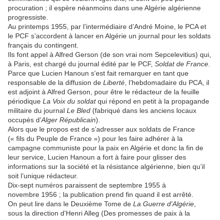
procuration ; il espère néanmoins dans une Algérie algérienne
progressiste.
Au printemps 1955, par l’intermédiaire d’André Moine, le PCA et
le PCF s’accordent à lancer en Algérie un journal pour les soldats
français du contingent.
Ils font appel à Alfred Gerson (de son vrai nom Sepcelevitius) qui,
à Paris, est chargé du journal édité par le PCF,
Soldat de France
.
Parce que Lucien Hanoun s’est fait remarquer en tant que
responsable de la diffusion de
Liberté
, l’hebdomadaire du PCA, il
est adjoint à Alfred Gerson, pour être le rédacteur de la feuille
périodique
La Voix du soldat
qui répond en petit à la propagande
militaire du journal
Le Bled
(fabriqué dans les anciens locaux
occupés d’
Alger Républicain
).
Alors que le propos est de s’adresser aux soldats de France
(« fils du Peuple de France ») pour les faire adhérer à la
campagne communiste pour la paix en Algérie et donc la fin de
leur service, Lucien Hanoun a fort à faire pour glisser des
informations sur la société et la résistance algérienne, bien qu’il
soit l’unique rédacteur.
Dix-sept numéros paraissent de septembre 1955 à
novembre 1956 ; la publication prend fin quand il est arrêté.
On peut lire dans le Deuxième Tome de
La Guerre d'Algérie
,
sous la direction d'Henri Alleg (Des promesses de paix à la