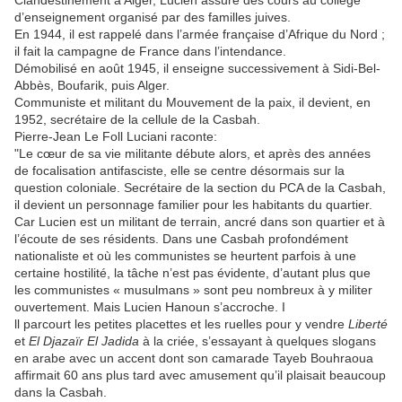
Clandestinement à Alger, Lucien assure des cours au collège
d’enseignement organisé par des familles juives.
En 1944, il est rappelé dans l’armée française d’Afrique du Nord ;
il fait la campagne de France dans l’intendance.
Démobilisé en août 1945, il enseigne successivement à Sidi-Bel-
Abbès, Boufarik, puis Alger.
Communiste et militant du Mouvement de la paix, il devient, en
1952, secrétaire de la cellule de la Casbah.
Pierre-Jean Le Foll Luciani raconte:
"Le cœur de sa vie militante débute alors, et après des années
de focalisation antifasciste, elle se centre désormais sur la
question coloniale. Secrétaire de la section du PCA de la Casbah,
il devient un personnage familier pour les habitants du quartier.
Car Lucien est un militant de terrain, ancré dans son quartier et à
l’écoute de ses résidents. Dans une Casbah profondément
nationaliste et où les communistes se heurtent parfois à une
certaine hostilité, la tâche n’est pas évidente, d’autant plus que
les communistes « musulmans » sont peu nombreux à y militer
ouvertement. Mais Lucien Hanoun s’accroche. I
ll parcourt les petites placettes et les ruelles pour y vendre
Liberté
et
El Djazaïr El Jadida
à la criée, s’essayant à quelques slogans
en arabe avec un accent dont son camarade Tayeb Bouhraoua
affirmait 60 ans plus tard avec amusement qu’il plaisait beaucoup
dans la Casbah.