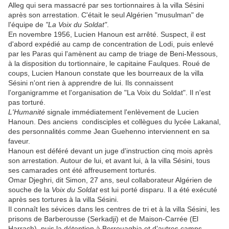
Alleg qui sera massacré par ses tortionnaires à la villa Sésini
après son arrestation. C'était le seul Algérien "musulman" de
l'équipe de
"La Voix du Soldat"
.
En novembre 1956, Lucien Hanoun est arrêté. Suspect, il est
d'abord expédié au camp de concentration de Lodi, puis enlevé
par les Paras qui l'amènent au camp de triage de Beni-Messous,
à la disposition du tortionnaire, le capitaine Faulques. Roué de
coups, Lucien Hanoun constate que les bourreaux de la villa
Sésini n'ont rien à apprendre de lui. Ils connaissent
l'organigramme et l'organisation de "La Voix du Soldat". Il n'est
pas torturé.
L'Humanité
signale immédiatement l'enlèvement de Lucien
Hanoun. Des anciens condisciples et collègues du lycée Lakanal,
des personnalités comme Jean Guehenno interviennent en sa
faveur.
Hanoun est déféré devant un juge d'instruction cinq mois après
son arrestation. Autour de lui, et avant lui, à la villa Sésini, tous
ses camarades ont été affreusement torturés.
Omar Djeghri, dit Simon, 27 ans, seul collaborateur Algérien de
souche de la
Voix du Soldat
est lui porté disparu. Il a été exécuté
après ses tortures à la villa Sésini.
Il connaît les sévices dans les centres de tri et à la villa Sésini, les
prisons de Barberousse (Serkadji) et de Maison-Carrée (El
Harrach), puis la détention à Berrouaghia et d’autres camps