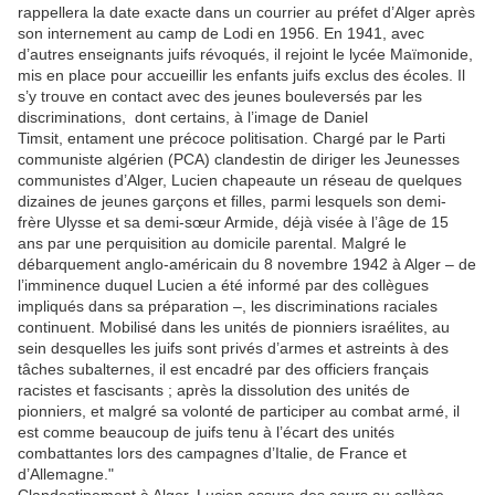
rappellera la date exacte dans un courrier au préfet d’Alger après
son internement au camp de Lodi en 1956. En 1941, avec
d’autres enseignants juifs révoqués, il rejoint le lycée Maïmonide,
mis en place pour accueillir les enfants juifs exclus des écoles. Il
s’y trouve en contact avec des jeunes bouleversés par les
discriminations, dont certains, à l’image de Daniel
Timsit, entament une précoce politisation. Chargé par le Parti
communiste algérien (PCA) clandestin de diriger les Jeunesses
communistes d’Alger, Lucien chapeaute un réseau de quelques
dizaines de jeunes garçons et filles, parmi lesquels son demi-
frère Ulysse et sa demi-sœur Armide, déjà visée à l’âge de 15
ans par une perquisition au domicile parental. Malgré le
débarquement anglo-américain du 8 novembre 1942 à Alger – de
l’imminence duquel Lucien a été informé par des collègues
impliqués dans sa préparation –, les discriminations raciales
continuent. Mobilisé dans les unités de pionniers israélites, au
sein desquelles les juifs sont privés d’armes et astreints à des
tâches subalternes, il est encadré par des officiers français
racistes et fascisants ; après la dissolution des unités de
pionniers, et malgré sa volonté de participer au combat armé, il
est comme beaucoup de juifs tenu à l’écart des unités
combattantes lors des campagnes d’Italie, de France et
d’Allemagne."