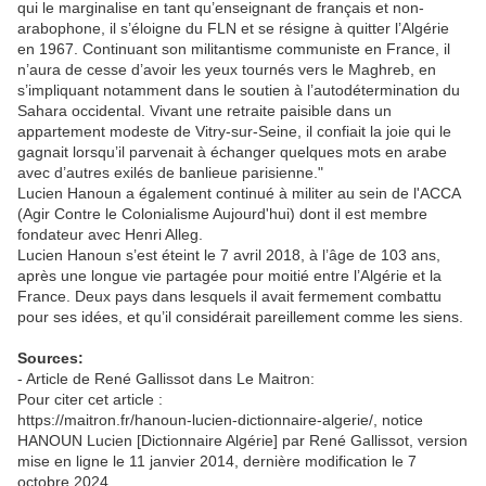
qui le marginalise en tant qu’enseignant de français et non-
arabophone, il s’éloigne du FLN et se résigne à quitter l’Algérie
en 1967. Continuant son militantisme communiste en France, il
n’aura de cesse d’avoir les yeux tournés vers le Maghreb, en
s’impliquant notamment dans le soutien à l’autodétermination du
Sahara occidental. Vivant une retraite paisible dans un
appartement modeste de Vitry-sur-Seine, il confiait la joie qui le
gagnait lorsqu’il parvenait à échanger quelques mots en arabe
avec d’autres exilés de banlieue parisienne."
Lucien Hanoun a également continué à militer au sein de l'ACCA
(Agir Contre le Colonialisme Aujourd'hui) dont il est membre
fondateur avec Henri Alleg.
Lucien Hanoun s’est éteint le 7 avril 2018, à l’âge de 103 ans,
après une longue vie partagée pour moitié entre l’Algérie et la
France. Deux pays dans lesquels il avait fermement combattu
pour ses idées, et qu’il considérait pareillement comme les siens.
Sources:
- Article de René Gallissot dans Le Maitron:
Pour citer cet article :
https://maitron.fr/hanoun-lucien-dictionnaire-algerie/, notice
HANOUN Lucien [Dictionnaire Algérie] par René Gallissot, version
mise en ligne le 11 janvier 2014, dernière modification le 7
octobre 2024.