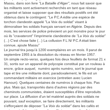
Massu, dans son livre
"La Bataille d'Alger"
, nous fait savoir que
les militants sont activement recherchés en tant que réseau
organisé et laisse supposer que des résultats positifs ont été
obtenus dans le contingent: "Le P.C.A édite une espèce de
torchon clandestin appelé "La Voix du soldat" visant à
démoraliser les soldats français servant en Algérie. Depuis des
mois, les services de police prévoient un pot monstre pour le jour
où ils "cravateront" l'imprimerie clandestine de
"La Voix du soldat"
(...) C'est chose faite (...) La collusion F.L.N/ P.C.A était bien
connue, ajoute Massu"
Le journal tira jusqu'à 1200 exemplaires en un mois. Il parut de
septembre 1955 à la dissolution du réseau en février 1957.
Un simple recto-verso, quelques fois deux feuillets de format 21 x
31, sortis sur un appareil de polycopie constitué par un rouleau à
encre, grâce auquel, numéro après numéro, sort le journal que
tape et tire une militante dont, paradoxalement, le fils est un
commandant militaire en exercice (entretien avec Lucien
Hanoun). Quelques centaines de numéros à chaque fois. Pas
plus. Mais qui, transportés dans d'autres régions par des
cheminots communistes, étaient susceptibles d'être reproduits
sur place. La diffusion d'un tel matériel auprès des soldats ne
pouvant, sauf exception, se faire directement, les militants
s'efforçaient de déposer
"La Voix du soldat"
dans les cafés et