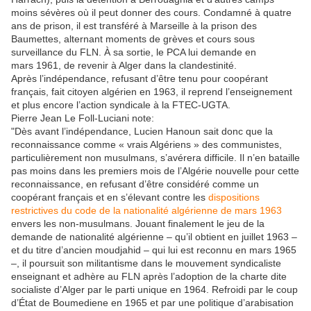
moins sévères où il peut donner des cours. Condamné à quatre
ans de prison, il est transféré à Marseille à la prison des
Baumettes, alternant moments de grèves et cours sous
surveillance du FLN. À sa sortie, le PCA lui demande en
mars 1961, de revenir à Alger dans la clandestinité.
Après l’indépendance, refusant d’être tenu pour coopérant
français, fait citoyen algérien en 1963, il reprend l’enseignement
et plus encore l’action syndicale à la FTEC-UGTA.
Pierre Jean Le Foll-Luciani note:
"Dès avant l’indépendance, Lucien Hanoun sait donc que la
reconnaissance comme « vrais Algériens » des communistes,
particulièrement non musulmans, s’avérera difficile. Il n’en bataille
pas moins dans les premiers mois de l’Algérie nouvelle pour cette
reconnaissance, en refusant d’être considéré comme un
coopérant français et en s’élevant contre les
dispositions
restrictives du code de la nationalité algérienne de mars 1963
envers les non-musulmans. Jouant finalement le jeu de la
demande de nationalité algérienne – qu’il obtient en juillet 1963 –
et du titre d’ancien moudjahid – qui lui est reconnu en mars 1965
–, il poursuit son militantisme dans le mouvement syndicaliste
enseignant et adhère au FLN après l’adoption de la charte dite
socialiste d’Alger par le parti unique en 1964. Refroidi par le coup
d’État de Boumediene en 1965 et par une politique d’arabisation