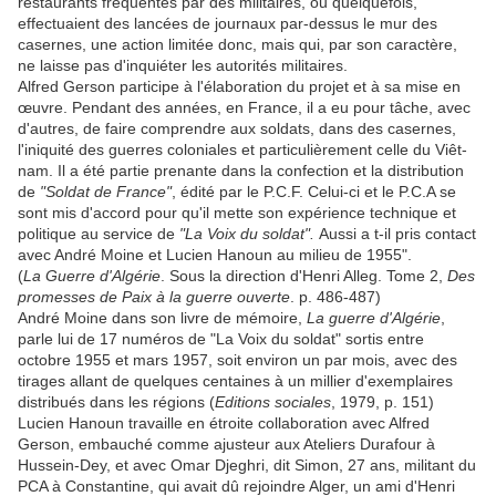
restaurants fréquentés par des militaires, ou quelquefois,
effectuaient des lancées de journaux par-dessus le mur des
casernes, une action limitée donc, mais qui, par son caractère,
ne laisse pas d'inquiéter les autorités militaires.
Alfred Gerson participe à l'élaboration du projet et à sa mise en
œuvre. Pendant des années, en France, il a eu pour tâche, avec
d'autres, de faire comprendre aux soldats, dans des casernes,
l'iniquité des guerres coloniales et particulièrement celle du Viêt-
nam. Il a été partie prenante dans la confection et la distribution
de
"Soldat de France"
, édité par le P.C.F. Celui-ci et le P.C.A se
sont mis d'accord pour qu'il mette son expérience technique et
politique au service de
"La Voix du soldat".
Aussi a t-il pris contact
avec André Moine et Lucien Hanoun au milieu de 1955".
(
La Guerre d'Algérie
. Sous la direction d'Henri Alleg. Tome 2,
Des
promesses de Paix à la guerre ouverte
. p. 486-487)
André Moine dans son livre de mémoire,
La guerre d'Algérie
,
parle lui de 17 numéros de "La Voix du soldat" sortis entre
octobre 1955 et mars 1957, soit environ un par mois, avec des
tirages allant de quelques centaines à un millier d'exemplaires
distribués dans les régions (
Editions sociales
, 1979, p. 151)
Lucien Hanoun travaille en étroite collaboration avec Alfred
Gerson, embauché comme ajusteur aux Ateliers Durafour à
Hussein-Dey, et avec Omar Djeghri, dit Simon, 27 ans, militant du
PCA à Constantine, qui avait dû rejoindre Alger, un ami d'Henri