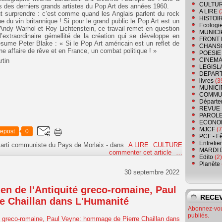
CULTU
s des derniers grands artistes du Pop Art des années 1960.
A LIRE
(
t surprendre : c’est comme quand les Anglais parlent du rock
HISTOI
e du vin britannique ! Si pour le grand public le Pop Art est un
Ecologi
ndy Warhol et Roy Lichtenstein, ce travail remet en question
MUNICI
’extraordinaire gémellité de la création qui se développe en
FRONT 
sume Peter Blake : « Si le Pop Art américain est un reflet de
CHANS
une affaire de rêve et en France, un combat politique ! »
POESIE
CINEMA
rtin
LEGISL
DEPART
livres
(3
MUNICI
COMMU
Départe
REVUE 
PAROLE
ECONO
MJCF
(7
epost
0
PCF - F
Entretie
Parti communiste du Pays de Morlaix
-
dans
A LIRE
CULTURE
MARDI 
commenter cet article
…
Edito
(2)
Planète
30 septembre 2022
en de l'Antiquité greco-romaine, Paul
RECEV
e Chaillan dans L'Humanité
Abonnez-vous
publiés.