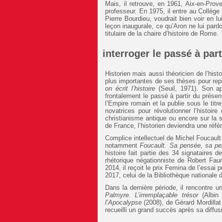
Mais, il retrouve, en 1961, Aix-en-Prov
professeur. En 1975, il entre au Collèg
Pierre Bourdieu, voudrait bien voir en l
leçon inaugurale, ce qu’Aron ne lui par
titulaire de la chaire d’histoire de Rome.
interroger le passé à par
Historien mais aussi théoricien de l’histo
plus importantes de ses thèses pour re
on écrit l’histoire
(Seuil, 1971). Son a
frontalement le passé à partir du présen
l’Empire romain et la publie sous le titr
novatrices pour révolutionner l’histoir
christianisme antique ou encore sur la 
de France, l’historien deviendra une réfé
Complice intellectuel de Michel Foucault 
notamment
Foucault. Sa pensée, sa p
histoire fait partie des 34 signataires d
rhétorique négationniste de Robert Faur
2014, il reçoit le prix Femina de l’essai 
2017, celui de la Bibliothèque nationale
Dans la dernière période, il rencontre u
Palmyre. L’irremplaçable trésor
(Albin 
l’Apocalypse
(2008), de Gérard Mordillat
recueilli un grand succès après sa diffus