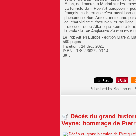
Milan, de Londres à Madrid sur les trace
La formule de « Pop Art européen » peu
français et disent que c’est aussi bon qu
phénomène Nord Américain incarné par A
ce chauvinisme étasunien et souligne l
Europe et outre-Atlantique. Comme le ré
la vraie vie, en Angleterre c’est surtout 
Le Pop Art en Europe - édition Mare & Ma
560 pages
Parution :
14 déc. 2021
ISBN :
978-2-36222-007-4
39 €
R
Published by Section du 
Décès du grand histori
Veyne: hommage de Pierr