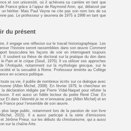
ence et son université, où il achèvera sa carrière en tant que
e de France grâce à l’appui de Raymond Aron, qui, délaissé par
ui un héritier. Mais Paul Veyne ne cite pas son nom lors de sa
donne pas. Le professeur y œuvrera de 1975 à 1998 en tant que
tir du présent
ire, il engage une réflexion sur le travail historiographique. Les
penser l’histoire seront rassemblées dans son œuvre
Comment
pport bousculera les façons de voir en interrogeant toujours
t. Il soutient sa thèse de doctorat sur la pratique du don dans
e
le Pain et le cirque
(Seuil, 1976). Il va utiliser ses approches
e de l’Antiquité, notamment sur la mythologie grecque, sur le
société et la sexualité à Rome. Professeur émérite au Collège
rence en science politique.
toute sa vie, il publie de nombreux écrits sur ce dialogue
avec
ersonne
(Albin Michel, 2008). En février 1979, le chercheur en
e la déclaration rédigée par Pierre Vidal-Naquet pour réfuter la
isson. Il est aussi un fidèle lecteur du poète René Char. En
pour
Et dans l’éternité je ne m’ennuierai pas
(Albin Michel) et en
 de France pour l’ensemble de son œuvre.
n plus large public, notamment lors de la parution de son livre
Michel, 2015). Il a aussi participé à la série d’émissions
 et Jérôme Prieur, sur les débuts du christianisme, qui a aussi
ion sur la chaîne Arte.