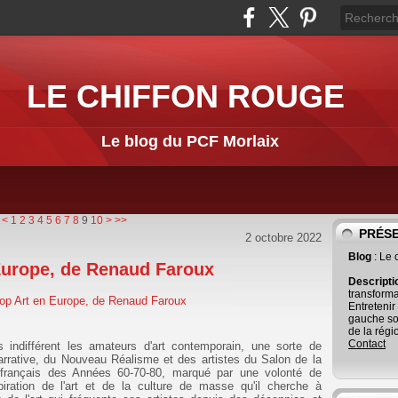
LE CHIFFON ROUGE
Le blog du PCF Morlaix
20
<
1
2
3
4
5
6
7
8
9
10
>
>>
PRÉS
2 octobre 2022
Blog
: Le
 Europe, de Renaud Faroux
Descript
transforma
Entretenir
gauche so
de la régi
Contact
as indifférent les amateurs d'art contemporain, une sorte de
narrative, du Nouveau Réalisme et des artistes du Salon de la
n français des Années 60-70-80, marqué par une volonté de
nspiration de l'art et de la culture de masse qu'il cherche à