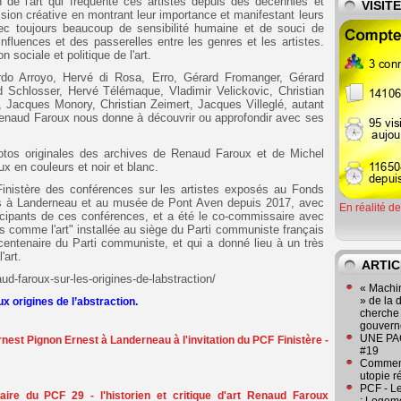
en de l'art qui fréquente ces artistes depuis des décennies et
VISIT
ssion créative en montrant leur importance et manifestant leurs
c toujours beaucoup de sensibilité humaine et de souci de
s influences et des passerelles entre les genres et les artistes.
 sociale et politique de l'art.
rdo Arroyo, Hervé di Rosa, Erro, Gérard Fromanger, Gérard
 Schlosser, Hervé Télémaque, Vladimir Velickovic, Christian
d, Jacques Monory, Christian Zeimert, Jacques Villeglé, autant
e Renaud Faroux nous donne à découvrir ou approfondir avec ses
hotos originales des archives de Renaud Faroux et de Michel
ux en couleurs et noir et blanc.
nistère des conférences sur les artistes exposés au Fonds
s à Landerneau et au musée de Pont Aven depuis 2017, avec
En réalité d
icipants de ces conférences, et a été le co-commissaire avec
s comme l'art" installée au siège du Parti communiste français
entenaire du Parti communiste, et qui a donné lieu à un très
'art.
ARTIC
ud-faroux-sur-les-origines-de-labstraction/
« Machin
» de la 
ux origines de l’abstraction.
cherche 
gouver
UNE PAGE
st Pignon Ernest à Landerneau à l'invitation du PCF Finistère -
#19
Comment
utopie r
PCF - L
aire du PCF 29 - l'historien et critique d'art Renaud Faroux