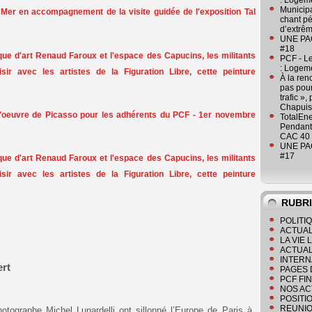
: Logeme
Municipa
r Mer en accompagnement de la visite guidée de l'exposition Tal
chant pé
d’extrêm
UNE PAGE
#18
ique d'art Renaud Faroux et l'espace des Capucins, les militants
PCF - L
: Logeme
sir avec les artistes de la Figuration Libre, cette peinture
À la ren
pas pour
trafic »
Chapuis
'oeuvre de Picasso pour les adhérents du PCF - 1er novembre
TotalEn
Pendant 
CAC 40 
UNE PAGE
#17
ique d'art Renaud Faroux et l'espace des Capucins, les militants
sir avec les artistes de la Figuration Libre, cette peinture
RUBR
POLITI
ACTUAL
LA VIE
ACTUAL
INTERN
ert
PAGES 
PCF FI
NOS AC
POSITI
REUNIO
hotographe Michel Lunardelli ont sillonné l’Europe de Paris à