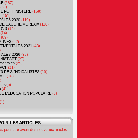
RE
(287)
281)
RE PCF FINISTERE
(168)
e
(151)
PALES 2020
(119)
DE GAUCHE MORLAIX
(110)
ONS
(94)
(74)
(69)
ATIVES
(62)
EMENTALES 2021
(43)
9)
PALES 2026
(35)
NIST'ART
(27)
mentales
(25)
PCF
(21)
S DE SYNDICALISTES
(16)
MIE
(10)
)
êtes
(5)
n
(4)
DE L'EDUCATION POPULAIRE
(3)
(1)
OIR LES ARTICLES
 pour être averti des nouveaux articles