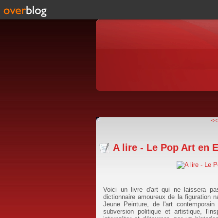
<<
A lire - Le Pop Art en
Voici un livre d'art qui ne laissera p
dictionnaire amoureux de la figuration 
Jeune Peinture, de l'art contemporai
subversion politique et artistique, l'i