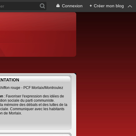
Connexion
+
Créer mon blog
ENTATION
 chiffon rouge - PCF Morlaix/Montroulez
ion
: Favoriser l'expression des idées de
tion sociale du parti communiste.
 la mémoire des débats et des luttes de la
ciale. Communiquer avec les habitants
on de Morlaix.