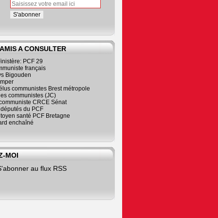
 AMIS A CONSULTER
inistère: PCF 29
mmuniste français
s Bigouden
imper
élus communistes Brest métropole
nes communistes (JC)
communiste CRCE Sénat
s députés du PCF
citoyen santé PCF Bretagne
rd enchaîné
Z-MOI
S'abonner au flux RSS