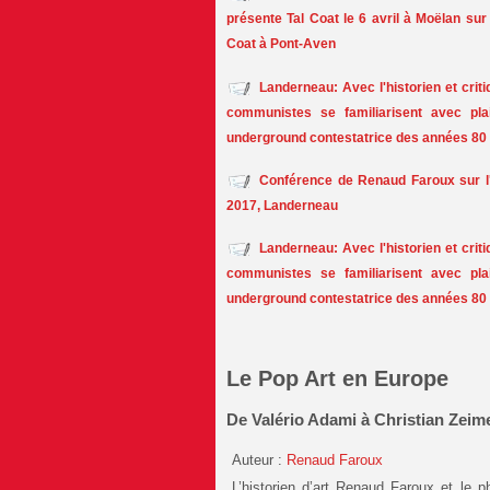
présente Tal Coat le 6 avril à Moëlan su
Coat à Pont-Aven
Landerneau: Avec l'historien et crit
communistes se familiarisent avec plai
underground contestatrice des années 80
Conférence de Renaud Faroux sur l
2017, Landerneau
Landerneau: Avec l'historien et crit
communistes se familiarisent avec plai
underground contestatrice des années 80
Le Pop Art en Europe
De Valério Adami à Christian Zeim
Auteur :
Renaud Faroux
L’historien d’art Renaud Faroux et le p