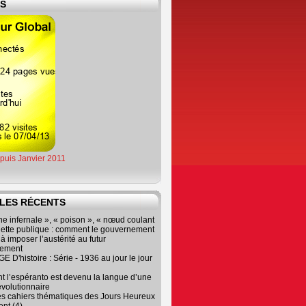
ES
epuis Janvier 2011
LES RÉCENTS
e infernale », « poison », « nœud coulant
dette publique : comment le gouvernement
à imposer l’austérité au futur
nement
 D'histoire : Série - 1936 au jour le jour
 l’espéranto est devenu la langue d’une
évolutionnaire
es cahiers thématiques des Jours Heureux