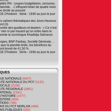
nt (4)
lités RN : coupes budgétaires, censures,
tainiste… L’effrayant bilan de quatre mois
e droite au pouvoir
 D'histoire : Série - 1936 au jour le jour
es cahiers thématiques des Jours Heureux
nt (3)
contre des guetteurs et dealers : « Ce n’est
 rien ni par hasard qu’on entre dans le
, pointe la sociologue Khadidja Sahraoui-
ergies, BNP Paribas, Société Générale…
que la planète brûle, les bénéfices du
ont bondi de 41,50 %
 D'histoire : Série - 1936 au jour le jour
IQUES
QUE NATIONALE
(6647)
ITE NATIONALE DU PCF
(3132)
 LOCALE
(3108)
ITE REGIONALE
(2861)
ATIONAL
(2341)
D'HISTOIRE
(1477)
NISTERE
(950)
TIONS
(788)
ONS DU PCF MORLAIX
(489)
NS PUBLIQUES
(293)