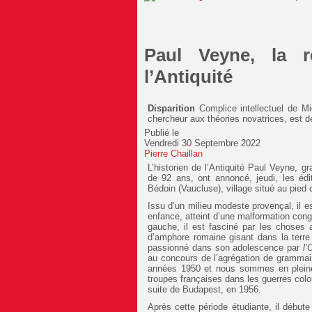
Paul Veyne, la ré
l’Antiquité
Disparition
Complice intellectuel de Mi
chercheur aux théories novatrices, est d
Publié le
Vendredi 30 Septembre 2022
Pierre Chaillan
L’historien de l’Antiquité Paul Veyne, 
de 92 ans, ont annoncé, jeudi, les édi
Bédoin (Vaucluse), village situé au pied d
Issu d’un milieu modeste provençal, il e
enfance, atteint d’une malformation congé
gauche, il est fasciné par les choses
d’amphore romaine gisant dans la terre 
passionné dans son adolescence par
l’
au concours de l’agrégation de grammair
années 1950 et nous sommes en pleine g
troupes françaises dans les guerres colon
suite de Budapest, en 1956.
Après cette période étudiante, il début