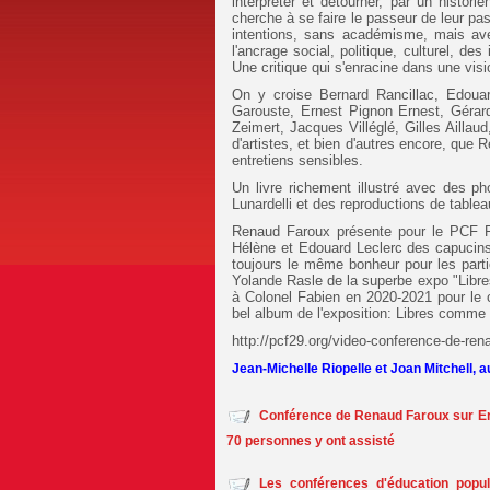
interpréter et détourner, par un histori
cherche à se faire le passeur de leur pa
intentions, sans académisme, mais ave
l'ancrage social, politique, culturel, de
Une critique qui s'enracine dans une vision
On y croise Bernard Rancillac, Edoua
Garouste, Ernest Pignon Ernest, Gérard
Zeimert, Jacques Villéglé, Gilles Aillau
d'artistes, et bien d'autres encore, qu
entretiens sensibles.
Un livre richement illustré avec des p
Lunardelli et des reproductions de tablea
Renaud Faroux présente pour le PCF Fi
Hélène et Edouard Leclerc des capucin
toujours le même bonheur pour les part
Yolande Rasle de la superbe expo "Libre
à Colonel Fabien en 2020-2021 pour le c
bel album de l'exposition: Libres comme l
http://pcf29.org/video-conference-de-rena
Jean-Michelle Riopelle et Joan Mitchell, a
Conférence de Renaud Faroux sur Erne
70 personnes y ont assisté
Les conférences d'éducation popul