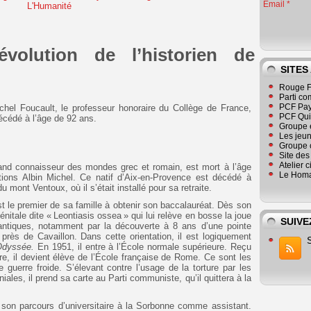
Email
volution de l’historien de
SITES
Rouge F
Parti co
PCF Pay
chel Foucault, le professeur honoraire du Collège de France,
PCF Qu
écédé à l’âge de 92 ans.
Groupe 
Les jeu
Groupe 
Site de
Atelier 
grand connaisseur des mondes grec et romain, est mort à l’âge
Le Homa
tions Albin Michel. Ce natif d’Aix-en-Provence est décédé à
u mont Ventoux, où il s’était installé pour sa retraite.
st le premier de sa famille à obtenir son baccalauréat. Dès son
nitale dite « Leontiasis ossea » qui lui relève en bosse la joue
SUIVE
 antiques, notamment par la découverte à 8 ans d’une pointe
près de Cavaillon. Dans cette orientation, il est logiquement
Odyssée.
En 1951, il entre à l’École normale supérieure. Reçu
e, il devient élève de l’École française de Rome. Ce sont les
uerre froide. S’élevant contre l’usage de la torture par les
iales, il prend sa carte au Parti communiste, qu’il quittera à la
e son parcours d’universitaire à la Sorbonne comme assistant.