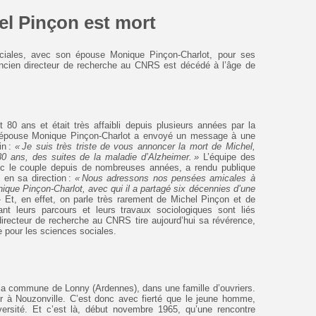
el Pinçon est mort
ciales, avec son épouse Monique Pinçon-Charlot, pour ses
ancien directeur de recherche au CNRS est décédé à l’âge de
t 80 ans et était très affaibli depuis plusieurs années par la
n épouse Monique Pinçon-Charlot a envoyé un message à une
in :
« Je suis très triste de vous annoncer la mort de Michel,
80 ans, des suites de la maladie d’Alzheimer. »
L’équipe des
avec le couple depuis de nombreuses années, a rendu publique
 en sa direction :
« Nous adressons nos pensées amicales à
ique Pinçon-Charlot, avec qui il a partagé six décennies d’une
 »
Et, en effet, on parle très rarement de Michel Pinçon et de
nt leurs parcours et leurs travaux sociologiques sont liés
directeur de recherche au CNRS tire aujourd’hui sa révérence,
 pour les sciences sociales.
la commune de Lonny (Ardennes), dans une famille d’ouvriers.
r à Nouzonville. C’est donc avec fierté que le jeune homme,
iversité. Et c’est là, début novembre 1965, qu’une rencontre