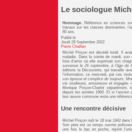
Le sociologue Mich
Hommage.
Référence en sciences so
travaux sur les classes dominantes, l’
80 ans.
Publié le
Jeudi 29 Septembre 2022
Pierre Chaillan
Michel Pinçon est décédé lundi. Il avai
maladie. Dans la soirée de mardi, so
liste d’amis où elle exprimait son chagr
survenue le 26 septembre, à l’âge de 
éditions la Découverte, qui travaille 
l’information, ce mercredi, par ces mots
son épouse et complice de toujours, Mon
vie studieuse, amoureuse et engagée.
Monique Pinçon-Charlot séparément, ta
depuis les années 1960. Et si l’ancien 
leur œuvre commune reste une référence
Une rencontre décisive
Michel Pinçon naît le 18 mai 1942 dans 
Son père est un temps ouvrier polisseu
une fois le bac en poche, rejoint l’un