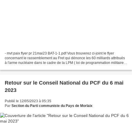
- mvt paix flyer pr 21mai23 BAT-1-1.pdf Vous trouverez ci-joint le flyer
concernant le rassemblement au Fret qui dénonce les 60 milliards attribués
à l'arme nucléaire dans le cadre de la LPM ( loi de programmation militaire)
en violation du TNP signé...
Retour sur le Conseil National du PCF du 6 mai
2023
Publié le 12/05/2023 à 05:35
Par
Section du Parti communiste du Pays de Morlaix