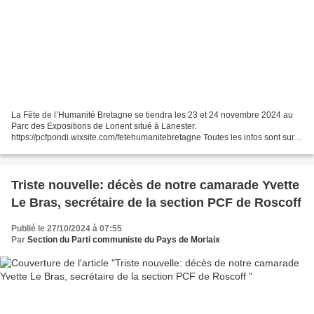
La Fête de l’Humanité Bretagne se tiendra les 23 et 24 novembre 2024 au
Parc des Expositions de Lorient situé à Lanester.
https://pcfpondi.wixsite.com/fetehumanitebretagne Toutes les infos sont sur
le site ! Reservez vos pass bons de soutien 2 jours (20€)...
Triste nouvelle: décès de notre camarade Yvette
Le Bras, secrétaire de la section PCF de Roscoff
Publié le 27/10/2024 à 07:55
Par
Section du Parti communiste du Pays de Morlaix