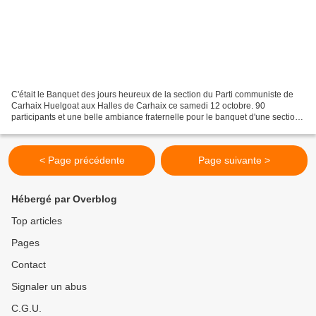
C'était le Banquet des jours heureux de la section du Parti communiste de
Carhaix Huelgoat aux Halles de Carhaix ce samedi 12 octobre. 90
participants et une belle ambiance fraternelle pour le banquet d'une section
dynamique qui gagne des adhérents chaque...
< Page précédente
Page suivante >
Hébergé par Overblog
Top articles
Pages
Contact
Signaler un abus
C.G.U.