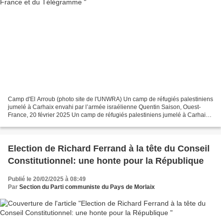
Camp d'El Arroub (photo site de l'UNWRA) Un camp de réfugiés palestiniens
jumelé à Carhaix envahi par l’armée israélienne Quentin Saison, Ouest-
France, 20 février 2025 Un camp de réfugiés palestiniens jumelé à Carhaix
envahi par l’armée israélienne https://www.ouest-france.fr/monde/israel/un-
camp-de-refugies-palestiniens-jumele-a-carhaix-envahi-par-larmee-
israelienne-c58568b0-efb0-11ef-ab5f-86b228b95af6...
Election de Richard Ferrand à la tête du Conseil
Constitutionnel: une honte pour la République
Publié le 20/02/2025 à 08:49
Par
Section du Parti communiste du Pays de Morlaix