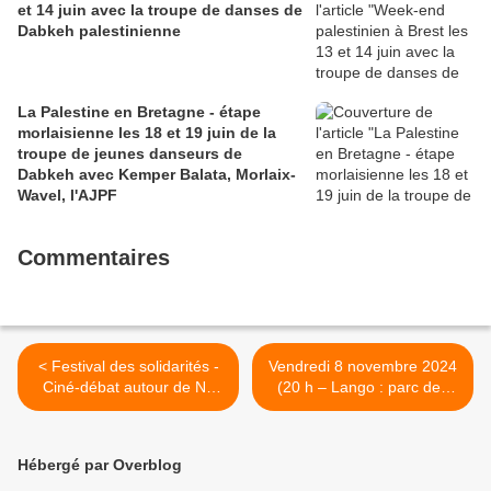
et 14 juin avec la troupe de danses de
Dabkeh palestinienne
La Palestine en Bretagne - étape
morlaisienne les 18 et 19 juin de la
troupe de jeunes danseurs de
Dabkeh avec Kemper Balata, Morlaix-
Wavel, l'AJPF
Commentaires
< Festival des solidarités -
Vendredi 8 novembre 2024
Ciné-débat autour de No
(20 h – Lango : parc des
Other Land à La
expositions Morlaix) :
Salamandre le vendredi 15
concert de soutien au
novembre à l'AFPS
peuple Palestinien organisé
Hébergé par Overblog
par l’AFPS >