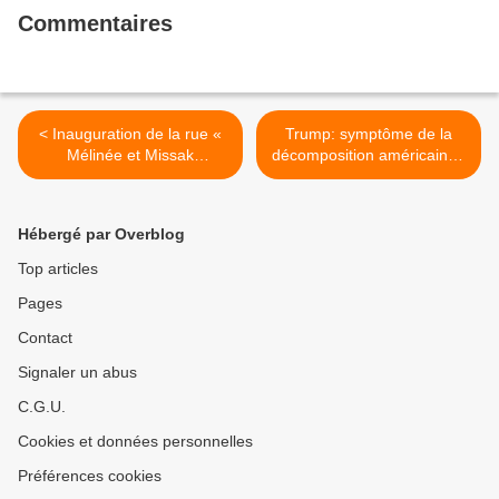
Commentaires
< Inauguration de la rue «
Trump: symptôme de la
Mélinée et Missak
décomposition américaine -
Manouchian, résistante et
Revue Cause Commune
résistant » à Brest samedi
n°42, Janvier/ février 2025 -
22 mars
Pierre Guerlain, professeur
Hébergé par Overblog
de civilisation américaine à
l’université Paris-Nanterre.
Top articles
>
Pages
Contact
Signaler un abus
C.G.U.
Cookies et données personnelles
Préférences cookies