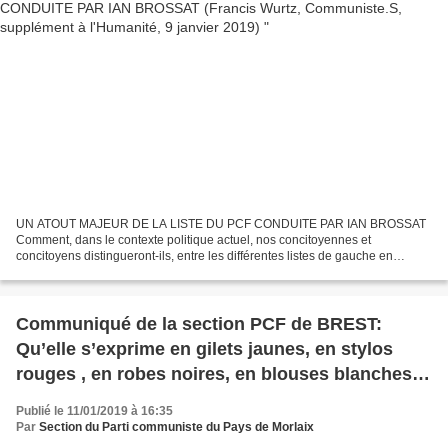
UN ATOUT MAJEUR DE LA LISTE DU PCF CONDUITE PAR IAN BROSSAT
Comment, dans le contexte politique actuel, nos concitoyennes et
concitoyens distingueront-ils, entre les différentes listes de gauche en
présence, celle qui sera la plus apte à porter, lors...
Communiqué de la section PCF de BREST:
Qu’elle s’exprime en gilets jaunes, en stylos
rouges , en robes noires, en blouses blanches,
dans les entreprises ou sur les ronds-points, la
Publié le 11/01/2019 à 16:35
colère qui s’exprime est aussi la nôtre
Par
Section du Parti communiste du Pays de Morlaix