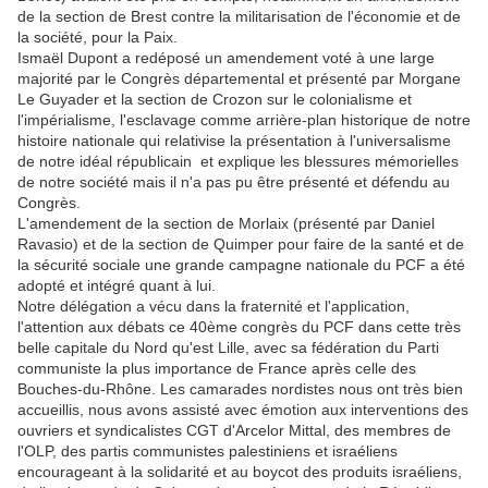
de la section de Brest contre la militarisation de l'économie et de
la société, pour la Paix.
Ismaël Dupont a redéposé un amendement voté à une large
majorité par le Congrès départemental et présenté par Morgane
Le Guyader et la section de Crozon sur le colonialisme et
l'impérialisme, l'esclavage comme arrière-plan historique de notre
histoire nationale qui relativise la présentation à l'universalisme
de notre idéal républicain et explique les blessures mémorielles
de notre société mais il n'a pas pu être présenté et défendu au
Congrès.
L'amendement de la section de Morlaix (présenté par Daniel
Ravasio) et de la section de Quimper pour faire de la santé et de
la sécurité sociale une grande campagne nationale du PCF a été
adopté et intégré quant à lui.
Notre délégation a vécu dans la fraternité et l'application,
l'attention aux débats ce 40ème congrès du PCF dans cette très
belle capitale du Nord qu'est Lille, avec sa fédération du Parti
communiste la plus importance de France après celle des
Bouches-du-Rhône. Les camarades nordistes nous ont très bien
accueillis, nous avons assisté avec émotion aux interventions des
ouvriers et syndicalistes CGT d'Arcelor Mittal, des membres de
l'OLP, des partis communistes palestiniens et israéliens
encourageant à la solidarité et au boycot des produits israéliens,