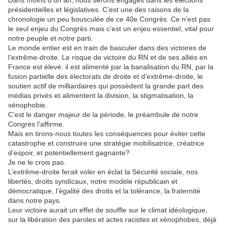
Dans moins d’un an, nous serons engagés dans les élections
présidentielles et législatives. C’est une des raisons de la
chronologie un peu bousculée de ce 40e Congrès. Ce n’est pas
le seul enjeu du Congrès mais c’est un enjeu essentiel, vital pour
notre peuple et notre parti.
Le monde entier est en train de basculer dans des victoires de
l’extrême-droite. Le risque de victoire du RN et de ses alliés en
France est élevé: il est alimenté par la banalisation du RN, par la
fusion partielle des électorats de droite et d’extrême-droite, le
soutien actif de milliardaires qui possèdent la grande part des
médias privés et alimentent la division, la stigmatisation, la
xénophobie.
C’est le danger majeur de la période, le préambule de notre
Congrès l’affirme.
Mais en tirons-nous toutes les conséquences pour éviter cette
catastrophe et construire une stratégie mobilisatrice, créatrice
d’espoir, et potentiellement gagnante?
Je ne le crois pas.
L’extrême-droite ferait voler en éclat la Sécurité sociale, nos
libertés, droits syndicaux, notre modèle républicain et
démocratique, l’égalité des droits et la tolérance, la fraternité
dans notre pays.
Leur victoire aurait un effet de souffle sur le climat idéologique,
sur la libération des paroles et actes racistes et xénophobes, déjà