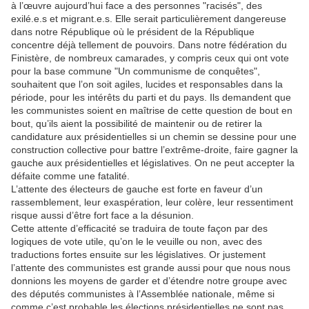
à l’œuvre aujourd’hui face a des personnes "racisés", des
exilé.e.s et migrant.e.s. Elle serait particulièrement dangereuse
dans notre République où le président de la République
concentre déjà tellement de pouvoirs. Dans notre fédération du
Finistère, de nombreux camarades, y compris ceux qui ont vote
pour la base commune "Un communisme de conquêtes",
souhaitent que l’on soit agiles, lucides et responsables dans la
période, pour les intérêts du parti et du pays. Ils demandent que
les communistes soient en maîtrise de cette question de bout en
bout, qu’ils aient la possibilité de maintenir ou de retirer la
candidature aux présidentielles si un chemin se dessine pour une
construction collective pour battre l’extrême-droite, faire gagner la
gauche aux présidentielles et législatives. On ne peut accepter la
défaite comme une fatalité.
L’attente des électeurs de gauche est forte en faveur d’un
rassemblement, leur exaspération, leur colère, leur ressentiment
risque aussi d’être fort face a la désunion.
Cette attente d’efficacité se traduira de toute façon par des
logiques de vote utile, qu’on le le veuille ou non, avec des
traductions fortes ensuite sur les législatives. Or justement
l’attente des communistes est grande aussi pour que nous nous
donnions les moyens de garder et d’étendre notre groupe avec
des députés communistes à l’Assemblée nationale, même si
comme c’est probable les élections présidentielles ne sont pas