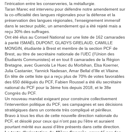
l'intrication entre les conserveries, la métallurgie.
Taran Marec est intervenu pour défendre notre amendement sur
la co-officialité des langues régionales pour la défense et la
préservation des langues régionales, l'enseignement immersif
dans le secteur public, un amendement qui a été rejeté mais a
reçu 30% des suffrages.
Ont été élus au Conseil National sur une liste de 162 camarades
à parité ISMAËL DUPONT, GLADYS GRELAUD, CAMILLE
MONGIN, étudiante à Brest et membre de la section PCF de
Brest, au titre de secrétaire nationale de l’UEC (l’Union des
Étudiants Communistes) et en tout 8 camarades de la Région
Bretagne, avec Guenola Le Huec du Morbihan, Elsa Koerner,
Julia Castanier, Yannick Nadesan, Amar Bellal d’Ille et Vilaine.
En tête de cette liste qui a reçu plus de 70% de votes favorables
des 650 délégués du PCF, Fabien Roussel a été élu secrétaire
national du PCF pour la 3ème fois depuis 2018, et le 38e
Congrès du PCF.
Un nouveau mandat exigeant pour construire collectivement
l’intervention politique du PCF, ses campagnes et ses décisions
stratégiques dans un contexte très compliqué et périlleux.
Bravo à tous les élus de cette nouvelle direction nationale du
PCF, et désolé pour ceux qui n’ont pas pu l’être et auraient
pourtant mérité eux aussi d’être présents dans cette direction.