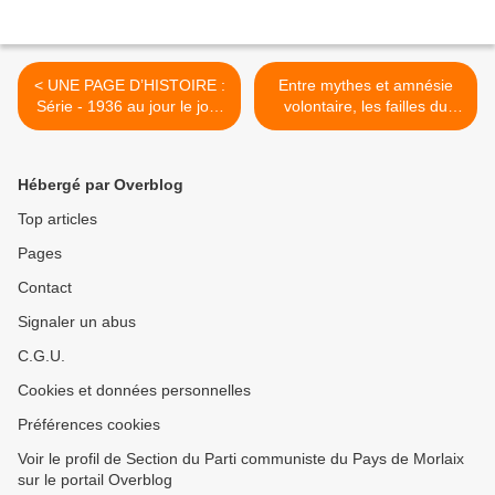
< UNE PAGE D’HISTOIRE :
Entre mythes et amnésie
Série - 1936 au jour le jour
volontaire, les failles du
#2
roman national glorifié par
Trump pour les 250 ans des
États-Unis (L'HUMANITE -
Hébergé par Overblog
3 Juillet 2026) >
Top articles
Pages
Contact
Signaler un abus
C.G.U.
Cookies et données personnelles
Préférences cookies
Voir le profil de Section du Parti communiste du Pays de Morlaix
sur le portail Overblog