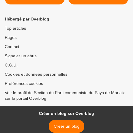
BROSSAT, Sénateur
nous devons aller jusqu’au
Communiste du groupe
bout », estime Fabien
CRCE-K)
Roussel (L’HUMANITE – 3
Hébergé par Overblog
Juillet 2026 - Aurélien
Soucheyre, Cyprien
Top articles
Caddeo) >
Pages
Contact
Signaler un abus
C.G.U.
Cookies et données personnelles
Préférences cookies
Voir le profil de Section du Parti communiste du Pays de Morlaix
sur le portail Overblog
Créer un blog sur Overblog
Créer un blog