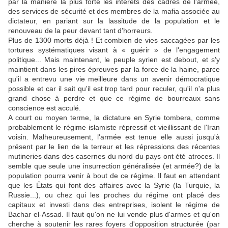
par la manière la plus forte les intérêts des cadres de l'armée,
des services de sécurité et des membres de la mafia associée au
dictateur, en pariant sur la lassitude de la population et le
renouveau de la peur devant tant d'horreurs.
Plus de 1300 morts déjà ! Et combien de vies saccagées par les
tortures systématiques visant à « guérir » de l'engagement
politique... Mais maintenant, le peuple syrien est debout, et s'y
maintient dans les pires épreuves par la force de la haine, parce
qu'il a entrevu une vie meilleure dans un avenir démocratique
possible et car il sait qu'il est trop tard pour reculer, qu'il n'a plus
grand chose à perdre et que ce régime de bourreaux sans
conscience est acculé.
A court ou moyen terme, la dictature en Syrie tombera, comme
probablement le régime islamiste répressif et vieillissant de l'Iran
voisin. Malheureusement, l'armée est tenue elle aussi jusqu'à
présent par le lien de la terreur et les répressions des récentes
mutineries dans des casernes du nord du pays ont été atroces. Il
semble que seule une insurrection généralisée (et armée?) de la
population pourra venir à bout de ce régime. Il faut en attendant
que les États qui font des affaires avec la Syrie (la Turquie, la
Russie...), ou chez qui les proches du régime ont placé des
capitaux et investi dans des entreprises, isolent le régime de
Bachar el-Assad. Il faut qu'on ne lui vende plus d'armes et qu'on
cherche à soutenir les rares foyers d'opposition structurée (par