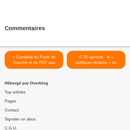
Commentaires
< Candidat du Front de
G 20 agricole : la «
Gauche et du PCF aux
politique-réclame » se
présidentielles: résultats de
conclut par un fiasco ! >
la consultation interne à
Morlaix.
Hébergé par Overblog
Top articles
Pages
Contact
Signaler un abus
C.G.U.