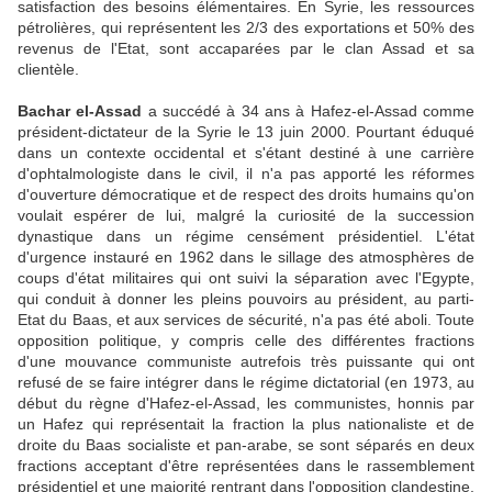
satisfaction des besoins élémentaires. En Syrie, les ressources
pétrolières, qui représentent les 2/3 des exportations et 50% des
revenus de l'Etat, sont accaparées par le clan Assad et sa
clientèle.
Bachar el-Assad
a succédé à 34 ans à Hafez-el-Assad comme
président-dictateur de la Syrie le 13 juin 2000. Pourtant éduqué
dans un contexte occidental et s'étant destiné à une carrière
d'ophtalmologiste dans le civil, il n'a pas apporté les réformes
d'ouverture démocratique et de respect des droits humains qu'on
voulait espérer de lui, malgré la curiosité de la succession
dynastique dans un régime censément présidentiel. L'état
d'urgence instauré en 1962 dans le sillage des atmosphères de
coups d'état militaires qui ont suivi la séparation avec l'Egypte,
qui conduit à donner les pleins pouvoirs au président, au parti-
Etat du Baas, et aux services de sécurité, n'a pas été aboli. Toute
opposition politique, y compris celle des différentes fractions
d'une mouvance communiste autrefois très puissante qui ont
refusé de se faire intégrer dans le régime dictatorial (en 1973, au
début du règne d'Hafez-el-Assad, les communistes, honnis par
un Hafez qui représentait la fraction la plus nationaliste et de
droite du Baas socialiste et pan-arabe, se sont séparés en deux
fractions acceptant d'être représentées dans le rassemblement
présidentiel et une majorité rentrant dans l'opposition clandestine,