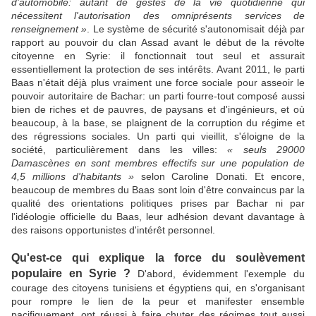
d'automobile: autant de gestes de la vie quotidienne qui
nécessitent l'autorisation des omniprésents services de
renseignement »
. Le système de sécurité s'autonomisait déjà par
rapport au pouvoir du clan Assad avant le début de la révolte
citoyenne en Syrie: il fonctionnait tout seul et assurait
essentiellement la protection de ses intérêts. Avant 2011, le parti
Baas n'était déjà plus vraiment une force sociale pour asseoir le
pouvoir autoritaire de Bachar: un parti fourre-tout composé aussi
bien de riches et de pauvres, de paysans et d'ingénieurs, et où
beaucoup, à la base, se plaignent de la corruption du régime et
des régressions sociales. Un parti qui vieillit, s'éloigne de la
société, particulièrement dans les villes:
« seuls 29000
Damascènes en sont membres effectifs sur une population de
4,5 millions d'habitants »
selon Caroline Donati. Et encore,
beaucoup de membres du Baas sont loin d'être convaincus par la
qualité des orientations politiques prises par Bachar ni par
l'idéologie officielle du Baas, leur adhésion devant davantage à
des raisons opportunistes d'intérêt personnel.
Qu'est-ce qui explique la force du soulèvement
populaire en Syrie ?
D'abord, évidemment l'exemple du
courage des citoyens tunisiens et égyptiens qui, en s'organisant
pour rompre le lien de la peur et manifester ensemble
pacifiquement, ont réussi à faire chuter des régimes tout aussi