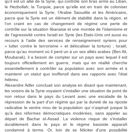
qu'il est un allié de la Syrie, qui contrôle son bras armé au Liban,
le Hezbollah; la Turquie, parce qu'elle est en train de coloniser
économiquement la Syrie; l'Arabie Saoudite et les Américains,
parce que la Syrie est un élément de stabilité dans la région, et
l'on craint en cas de changement de régime une perte de
contrôle sur la situation libanaise et une montée de l'islamisme et
de l'agressivité contre Israël en Syrie (les Etats-Unis ont aussi eu
recours à l'aide des services de renseignement syriens pour
« lutter contre le terrorisme » et délocaliser la torture) ; Israël,
parce qu'au moment où il perd un à un ses alliés arabes (Ben Ali,
Moubarak), il a besoin de compter sur un pays avec lequel il est
toujours officiellement en guerre, mais qui en réalité cherche
essentiellement à contrôler sa population avec son armée et à
maintenir un
statut quo
inoffensif dans ses rapports avec l'état
hébreu.
Alexandre Adler concluait son analyse en disant que maintenant,
les voisins de la Syrie voyaient s'installer une situation de point de
non retour dans le pays du Levant avec une escalade de la
répression de la part d'un régime qui par la dureté de sa riposte
radicalise le ventre mou de la population qui n'aspirait jusque là
qu'à des réformes démocratiques modérées, sans appeler au
départ de Bachar el-Assad. La violence risque de s'installer
durablement dans le pays et le régime bassiste apparaît
condamné à terme. Or, loin de se féliciter d'une possibilité