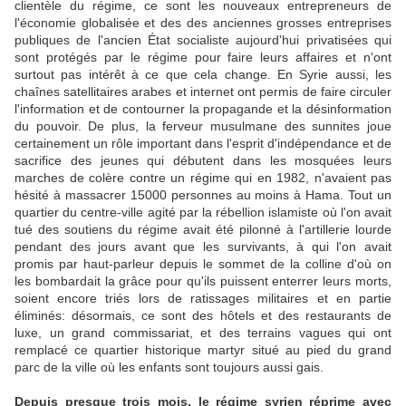
clientèle du régime, ce sont les nouveaux entrepreneurs de
l'économie globalisée et des des anciennes grosses entreprises
publiques de l'ancien État socialiste aujourd'hui privatisées qui
sont protégés par le régime pour faire leurs affaires et n'ont
surtout pas intérêt à ce que cela change. En Syrie aussi, les
chaînes satellitaires arabes et internet ont permis de faire circuler
l'information et de contourner la propagande et la désinformation
du pouvoir. De plus, la ferveur musulmane des sunnites joue
certainement un rôle important dans l'esprit d'indépendance et de
sacrifice des jeunes qui débutent dans les mosquées leurs
marches de colère contre un régime qui en 1982, n'avaient pas
hésité à massacrer 15000 personnes au moins à Hama. Tout un
quartier du centre-ville agité par la rébellion islamiste où l'on avait
tué des soutiens du régime avait été pilonné à l'artillerie lourde
pendant des jours avant que les survivants, à qui l'on avait
promis par haut-parleur depuis le sommet de la colline d'où on
les bombardait la grâce pour qu'ils puissent enterrer leurs morts,
soient encore triés lors de ratissages militaires et en partie
éliminés: désormais, ce sont des hôtels et des restaurants de
luxe, un grand commissariat, et des terrains vagues qui ont
remplacé ce quartier historique martyr situé au pied du grand
parc de la ville où les enfants sont toujours aussi gais.
Depuis presque trois mois, le régime syrien réprime avec