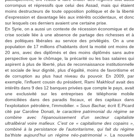
corrompus et répressifs que celui des Assad, mais qui étaient
moins destructeurs de toute opposition politique et de la liberté
d'expression et davantage liés aux intérêts occidentaux, et donc
sur lesquels ces derniers avaient une certaine prise.
En Syrie, on a aussi un contexte de récession économique et de
crise sociale liée à une absence de partage des richesses et à
des politiques libérales au service des privilégiés. On a une
population de 17 millions d'habitants dont la moitié ont moins de
20 ans, avec des diplômés et des moins diplômés sans autre
perspective que le chômage, la précarité ou les bas salaires qui
aspirent à plus de liberté, plus de reconnaissance institutionnelle
et sociale de leur dignité, plus d'égalité, moins de favoritisme et
de corruption au plus haut niveau du pouvoir. En 2009, par
exemple, l'influent cousin du président, Rami Makhlouf avait des
intérêts dans 9 des 12 banques privées que compte le pays, avait
une exclusivité sur les entreprises de téléphonie mobile
domiciliées dans des paradis fiscaux, et des capitaux dans
l'exploitation pétrolière, l'immobilier. «
Sous Bachar,
écrit E.Picard
cité par Caroline Donati,
le caractère patrimonial du régime se
combine avec l'épanouissement d'un secteur capitaliste
ultralibéral voire mafieux. C'est ce « capitalisme des copains »,
combiné à la persistance de l'autoritarisme, qui fait du régime
ba'thiste aujourd'hui un régime néo-patrimonial »
. La nouvelle