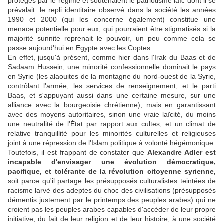
protégés par le régime et soutenaient le patriotisme laïc dont il se
prévalait: le repli identitaire observé dans la société les années
1990 et 2000 (qui les concerne également) constitue une
menace potentielle pour eux, qui pourraient être stigmatisés si la
majorité sunnite reprenait le pouvoir, un peu comme cela se
passe aujourd'hui en Egypte avec les Coptes.
En effet, jusqu'à présent, comme hier dans l'Irak du Baas et de
Sadaam Hussein, une minorité confessionnelle dominait le pays
en Syrie (les alaouites de la montagne du nord-ouest de la Syrie,
contrôlant l'armée, les services de renseignement, et le parti
Baas, et s'appuyant aussi dans une certaine mesure, sur une
alliance avec la bourgeoisie chrétienne), mais en garantissant
avec des moyens autoritaires, sinon une vraie laïcité, du moins
une neutralité de l'État par rapport aux cultes, et un climat de
relative tranquillité pour les minorités culturelles et religieuses
joint à une répression de l'Islam politique à volonté hégémonique.
Toutefois, il est frappant de constater que
Alexandre Adler est
incapable d'envisager une évolution démocratique,
pacifique, et tolérante de la révolution citoyenne syrienne,
soit parce qu'il partage les présupposés culturalistes teintées de
racisme larvé des adeptes du choc des civilisations (présupposés
démentis justement par le printemps des peuples arabes) qui ne
croient pas les peuples arabes capables d'accéder de leur propre
initiative, du fait de leur religion et de leur histoire, à une société