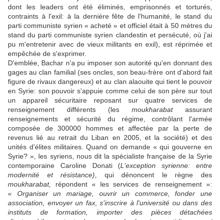
dont les leaders ont été éliminés, emprisonnés et torturés,
contraints à l'exil: à la dernière fête de l'humanité, le stand du
parti communiste syrien « acheté » et officiel était à 50 mètres du
stand du parti communiste syrien clandestin et persécuté, où j'ai
pu m'entretenir avec de vieux militants en exil), est réprimée et
empêchée de s'exprimer.
D'emblée, Bachar n'a pu imposer son autorité qu'en donnant des
gages au clan familial (ses oncles, son beau-frère ont d'abord fait
figure de rivaux dangereux) et au clan alaouite qui tient le pouvoir
en Syrie: son pouvoir s'appuie comme celui de son père sur tout
un appareil sécuritaire reposant sur quatre services de
renseignement différents (les
moukharabat
assurant
renseignements et sécurité du régime, contrôlant l'armée
composée de 300000 hommes et affectée par la perte de
revenus lié au retrait du Liban en 2005, et la société) et des
unités d'élites militaires. Quand on demande « qui gouverne en
Syrie? », les syriens, nous dit la spécialiste française de la Syrie
contemporaine Caroline Donati (
L'exception syrienne: entre
modernité et résistance)
, qui dénoncent le règne des
moukharabat,
répondent « les services de renseignement »:
« Organiser un mariage, ouvrir un commerce, fonder une
association, envoyer un fax, s'inscrire à l'université ou dans des
instituts de formation, importer des pièces détachées