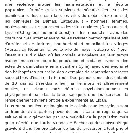
une violence inouïe les manifestations et la révolte
populaire
. L'armée et les services de sécurité tirent sur des
manifestants désarmés (dans les villes du djebel druze au sud,
les banlieues de Damas, Lattaquié...) - hommes, femmes,
adolescents – et « punissent » des villes entières (Deraa au sud,
Djisr el-Choghour au nord-ouest) en les encerclant avec des
chars pour les affamer avant de les ratisser méthodiquement afin
d'arrêter et de torturer, bombardant et mitraillant les villages
(Maraat an Nouman, la petite ville du massif calcaire du Nord-
Ouest au sud d'Alep où les croisés européens en leur temps
avaient massacré toute la population et s'étaient livrés à des
actes de cannibalisme en arrivant en Syrie) avec des avions et
des hélicoptères pour faire des exemples de répressions féroces
susceptibles d'inspirer la terreur. Des jeunes gens, des enfants
de 13 ans sont rendus à leur famille morts et affreusement
mutilés, ou vivants mais détruits psychologiquement et
physiquement par des tortures sadiques que les services de
renseignement syriens ont déjà expérimenté au Liban.
Le cœur se soulève en imaginant le calvaire que les syriens sont
en train de vivre, parfois privés de tout, face à un régime qui se
sait voué aux gémonies par une majorité de la population mais
qui a décidé, que l'ordre vienne de Bachar où des puissants qui
gravitent dans l'ombre autour de lui, de préserver à tout prix et