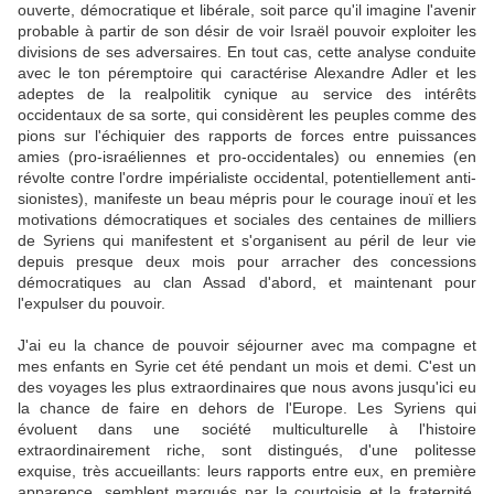
ouverte, démocratique et libérale, soit parce qu'il imagine l'avenir
probable à partir de son désir de voir Israël pouvoir exploiter les
divisions de ses adversaires. En tout cas, cette analyse conduite
avec le ton péremptoire qui caractérise Alexandre Adler et les
adeptes de la realpolitik cynique au service des intérêts
occidentaux de sa sorte, qui considèrent les peuples comme des
pions sur l'échiquier des rapports de forces entre puissances
amies (pro-israéliennes et pro-occidentales) ou ennemies (en
révolte contre l'ordre impérialiste occidental, potentiellement anti-
sionistes), manifeste un beau mépris pour le courage inouï et les
motivations démocratiques et sociales des centaines de milliers
de Syriens qui manifestent et s'organisent au péril de leur vie
depuis presque deux mois pour arracher des concessions
démocratiques au clan Assad d'abord, et maintenant pour
l'expulser du pouvoir.
J'ai eu la chance de pouvoir séjourner avec ma compagne et
mes enfants en Syrie cet été pendant un mois et demi. C'est un
des voyages les plus extraordinaires que nous avons jusqu'ici eu
la chance de faire en dehors de l'Europe. Les Syriens qui
évoluent dans une société multiculturelle à l'histoire
extraordinairement riche, sont distingués, d'une politesse
exquise, très accueillants: leurs rapports entre eux, en première
apparence, semblent marqués par la courtoisie et la fraternité.