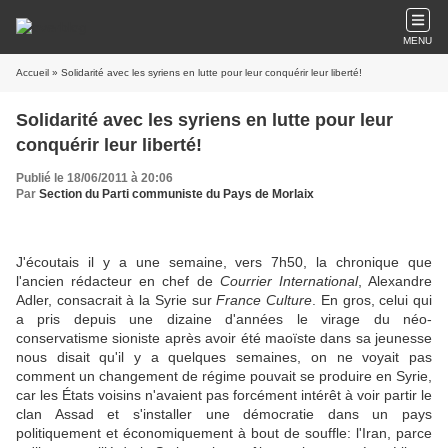
MENU
Accueil
» Solidarité avec les syriens en lutte pour leur conquérir leur liberté!
Solidarité avec les syriens en lutte pour leur
conquérir leur liberté!
Publié le 18/06/2011 à 20:06
Par
Section du Parti communiste du Pays de Morlaix
J'écoutais il y a une semaine, vers 7h50, la chronique que
l'ancien rédacteur en chef de
Courrier International
,
Alexandre
Adler, consacrait à la Syrie sur
France Culture
. En gros, celui qui
a pris depuis une dizaine d'années le virage du néo-
conservatisme sioniste après avoir été maoïste dans sa jeunesse
nous disait qu'il y a quelques semaines, on ne voyait pas
comment un changement de régime pouvait se produire en Syrie,
car les États voisins n'avaient pas forcément intérêt à voir partir le
clan Assad et s'installer une démocratie dans un pays
politiquement et économiquement à bout de souffle: l'Iran, parce