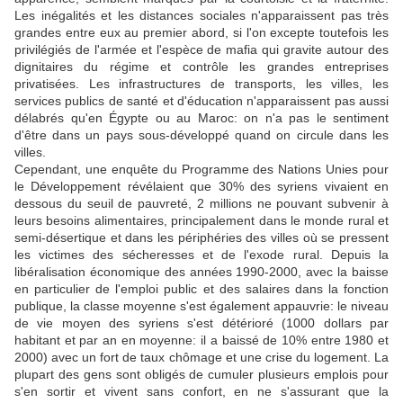
Les inégalités et les distances sociales n'apparaissent pas très
grandes entre eux au premier abord, si l'on excepte toutefois les
privilégiés de l'armée et l'espèce de mafia qui gravite autour des
dignitaires du régime et contrôle les grandes entreprises
privatisées. Les infrastructures de transports, les villes, les
services publics de santé et d'éducation n'apparaissent pas aussi
délabrés qu'en Égypte ou au Maroc: on n'a pas le sentiment
d'être dans un pays sous-développé quand on circule dans les
villes.
Cependant, une enquête du Programme des Nations Unies pour
le Développement révélaient que 30% des syriens vivaient en
dessous du seuil de pauvreté, 2 millions ne pouvant subvenir à
leurs besoins alimentaires, principalement dans le monde rural et
semi-désertique et dans les périphéries des villes où se pressent
les victimes des sécheresses et de l'exode rural. Depuis la
libéralisation économique des années 1990-2000, avec la baisse
en particulier de l'emploi public et des salaires dans la fonction
publique, la classe moyenne s'est également appauvrie: le niveau
de vie moyen des syriens s'est détérioré (1000 dollars par
habitant et par an en moyenne: il a baissé de 10% entre 1980 et
2000) avec un fort de taux chômage et une crise du logement. La
plupart des gens sont obligés de cumuler plusieurs emplois pour
s'en sortir et vivent sans confort, en ne s'assurant que la