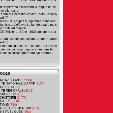
 D'histoire : Série - 1936 au jour le jour
 l’espéranto est devenu la langue d’une
évolutionnaire
es cahiers thématiques des Jours Heureux
nt (4)
lités RN : coupes budgétaires, censures,
tainiste… L’effrayant bilan de quatre mois
e droite au pouvoir
 D'histoire : Série - 1936 au jour le jour
es cahiers thématiques des Jours Heureux
nt (3)
contre des guetteurs et dealers : « Ce n’est
 rien ni par hasard qu’on entre dans le
, pointe la sociologue Khadidja Sahraoui-
IQUES
QUE NATIONALE
(6648)
ITE NATIONALE DU PCF
(3132)
 LOCALE
(3108)
ITE REGIONALE
(2861)
ATIONAL
(2342)
D'HISTOIRE
(1477)
NISTERE
(950)
TIONS
(788)
ONS DU PCF MORLAIX
(489)
NS PUBLIQUES
(293)