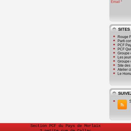
Email
SITES
Rouge F
Parti co
PCF Pay
PCF Qu
Groupe 
Les jeu
Groupe 
Site de
Atelier 
Le Homa
SUIVE
Section PCF du Pays de Morlaix
2 petite rue de Callac