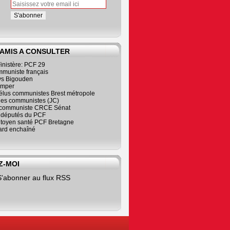
 AMIS A CONSULTER
inistère: PCF 29
mmuniste français
s Bigouden
imper
élus communistes Brest métropole
nes communistes (JC)
communiste CRCE Sénat
s députés du PCF
citoyen santé PCF Bretagne
rd enchaîné
Z-MOI
S'abonner au flux RSS