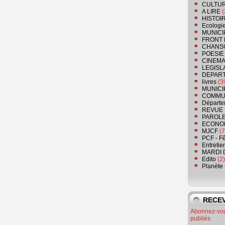
CULTU
A LIRE
(
HISTOI
Ecologi
MUNICI
FRONT 
CHANS
POESIE
CINEMA
LEGISL
DEPART
livres
(3
MUNICI
COMMU
Départe
REVUE 
PAROLE
ECONO
MJCF
(7
PCF - F
Entretie
MARDI 
Edito
(2)
Planète
RECEV
Abonnez-vous
publiés.