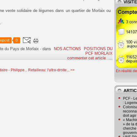
VISIT
une vente solidaire de légumes dans un quartier de Morlaix ou
d.
epost
0
te du Pays de Morlaix
-
dans
NOS ACTIONS
POSITIONS DU
PCF MORLAIX
commenter cet article
…
ire - Philippe...
Retailleau: l'ultra-droite... >>
En réalité d
ARTIC
PCF - L
: Logeme
Colonisa
reconnai
doit agi
« Machin
» de la 
cherche 
gouver