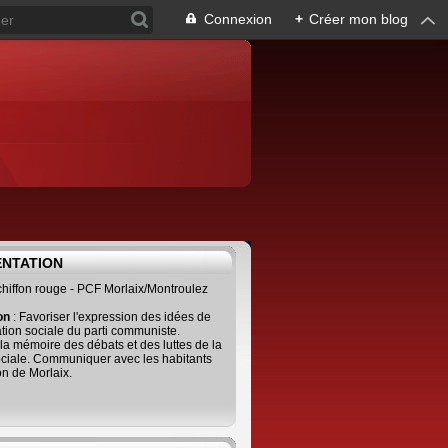
Connexion
+
Créer mon blog
ENTATION
 chiffon rouge - PCF Morlaix/Montroulez
ion
: Favoriser l'expression des idées de
tion sociale du parti communiste.
 la mémoire des débats et des luttes de la
ciale. Communiquer avec les habitants
on de Morlaix.