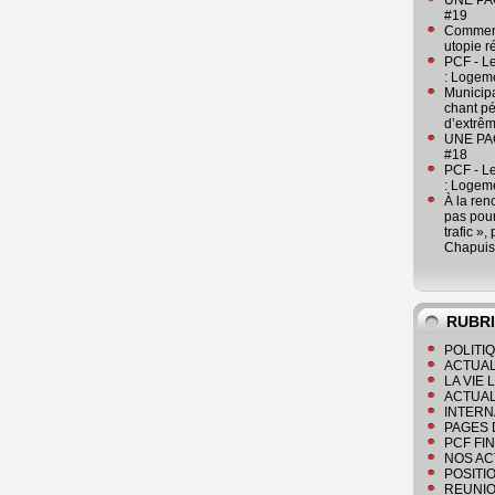
UNE PAGE
#19
Comment
utopie r
PCF - L
: Logeme
Municipa
chant pé
d’extrêm
UNE PAGE
#18
PCF - L
: Logeme
À la ren
pas pour
trafic »
Chapuis
RUBR
POLITI
ACTUAL
LA VIE
ACTUAL
INTERN
PAGES 
PCF FI
NOS AC
POSITI
REUNIO