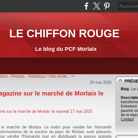
LE CHIFFON ROUGE
Le blog du PCF Morlaix
ire - Philippe...
Retailleau: l'ultra-droite... >>
PRÉS
20 mai 2025
Blog
: Le
agazine sur le marché de Morlaix le
Descript
transforma
Entretenir
gauche so
de la régi
Contact
 le marché de Morlaix ce matin pour vendre les Humanité
ommunistes de la section du pays de Morlaix sont présents
r vendre l'Humanité tout en distribuant la presse gratuite