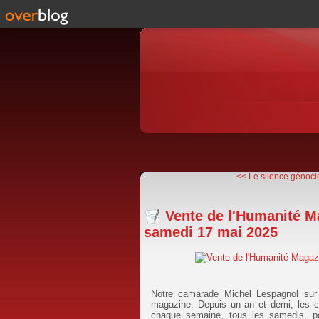
<< Le silence génocida
Vente de l'Humanité M
samedi 17 mai 2025
Notre camarade Michel Lespagnol sur
magazine. Depuis un an et demi, les c
chaque semaine, tous les samedis, pou