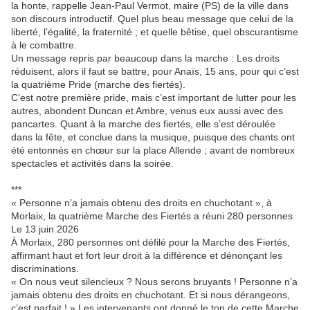
la honte, rappelle Jean-Paul Vermot, maire (PS) de la ville dans
son discours introductif. Quel plus beau message que celui de la
liberté, l’égalité, la fraternité ; et quelle bêtise, quel obscurantisme
à le combattre.
Un message repris par beaucoup dans la marche : Les droits
réduisent, alors il faut se battre, pour Anaïs, 15 ans, pour qui c’est
la quatrième Pride (marche des fiertés).
C’est notre première pride, mais c’est important de lutter pour les
autres, abondent Duncan et Ambre, venus eux aussi avec des
pancartes. Quant à la marche des fiertés, elle s’est déroulée
dans la fête, et conclue dans la musique, puisque des chants ont
été entonnés en chœur sur la place Allende ; avant de nombreux
spectacles et activités dans la soirée.
***
« Personne n’a jamais obtenu des droits en chuchotant », à
Morlaix, la quatrième Marche des Fiertés a réuni 280 personnes
Le 13 juin 2026
À Morlaix, 280 personnes ont défilé pour la Marche des Fiertés,
affirmant haut et fort leur droit à la différence et dénonçant les
discriminations.
« On nous veut silencieux ? Nous serons bruyants ! Personne n’a
jamais obtenu des droits en chuchotant. Et si nous dérangeons,
c’est parfait ! » Les intervenants ont donné le ton de cette Marche