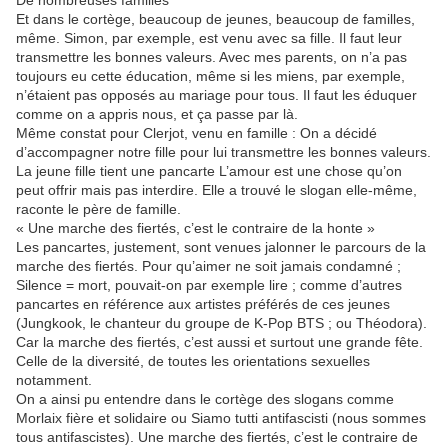
De nombreuses familles
Et dans le cortège, beaucoup de jeunes, beaucoup de familles,
même. Simon, par exemple, est venu avec sa fille. Il faut leur
transmettre les bonnes valeurs. Avec mes parents, on n’a pas
toujours eu cette éducation, même si les miens, par exemple,
n’étaient pas opposés au mariage pour tous. Il faut les éduquer
comme on a appris nous, et ça passe par là.
Même constat pour Clerjot, venu en famille : On a décidé
d’accompagner notre fille pour lui transmettre les bonnes valeurs.
La jeune fille tient une pancarte L’amour est une chose qu’on
peut offrir mais pas interdire. Elle a trouvé le slogan elle-même,
raconte le père de famille.
« Une marche des fiertés, c’est le contraire de la honte »
Les pancartes, justement, sont venues jalonner le parcours de la
marche des fiertés. Pour qu’aimer ne soit jamais condamné ;
Silence = mort, pouvait-on par exemple lire ; comme d’autres
pancartes en référence aux artistes préférés de ces jeunes
(Jungkook, le chanteur du groupe de K-Pop BTS ; ou Théodora).
Car la marche des fiertés, c’est aussi et surtout une grande fête.
Celle de la diversité, de toutes les orientations sexuelles
notamment.
On a ainsi pu entendre dans le cortège des slogans comme
Morlaix fière et solidaire ou Siamo tutti antifascisti (nous sommes
tous antifascistes). Une marche des fiertés, c’est le contraire de