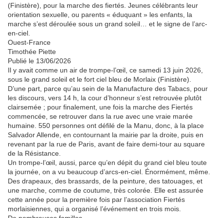
(Finistère), pour la marche des fiertés. Jeunes célébrants leur
orientation sexuelle, ou parents « éduquant » les enfants, la
marche s’est déroulée sous un grand soleil… et le signe de l’arc-
en-ciel.
Ouest-France
Timothée Piette
Publié le 13/06/2026
Il y avait comme un air de trompe-l’œil, ce samedi 13 juin 2026,
sous le grand soleil et le fort ciel bleu de Morlaix (Finistère).
D’une part, parce qu’au sein de la Manufacture des Tabacs, pour
les discours, vers 14 h, la cour d’honneur s’est retrouvée plutôt
clairsemée ; pour finalement, une fois la marche des Fiertés
commencée, se retrouver dans la rue avec une vraie marée
humaine. 550 personnes ont défilé de la Manu, donc, à la place
Salvador Allende, en contournant la mairie par la droite, puis en
revenant par la rue de Paris, avant de faire demi-tour au square
de la Résistance.
Un trompe-l’œil, aussi, parce qu’en dépit du grand ciel bleu toute
la journée, on a vu beaucoup d’arcs-en-ciel. Énormément, même.
Des drapeaux, des brassards, de la peinture, des tatouages, et
une marche, comme de coutume, très colorée. Elle est assurée
cette année pour la première fois par l’association Fiertés
morlaisiennes, qui a organisé l’événement en trois mois.