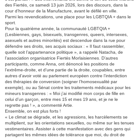
des Fiertés, ce samedi 13 juin 2026, lors des discours, dans la
cour d’honneur de la Manufacture, avant le défilé en ville.
Parmi les revendications, une place pour les LGBTQIA + dans le
sport.
Pour la quatrième année, la communauté LGBTQIA +
(Lesbiennes, gays, bisexuels, transgenres, queers, intersexes,
asexuels et autres minorités) est descendue dans la rue pour
défendre ses droits, ses acquis sociaux : « Il faut rassembler,
quelle soit l’appartenance politique », a rappelé Natacha, de
l’association organisatrice Fiertés Morlaisiennes. D’autres
participants, comme Anna, ont dénoncé les positions de
l’extrême-droite, et d’une partie de la droite, coupables, entre
autres d’avoir voté au parlement européen contre l’interdiction
des thérapies de conversion (soigner l’homosexualité par
exemple), ou au Sénat contre les traitements médicaux pour les
mineurs transgenres : « Moi j’ai modifié mon corps de fille en
celui d’un garçon, entre mes 15 et mes 19 ans, et je ne le
regrette pas ! », a commenté Artie.
Ensemble, on est plus forts !
« Le climat se dégrade, et les agressions, les harcèlements se
multiplient, sur les orientations sexuelles, ou même sur les tenues
vestimentaires. Assister à cette manifestation avec des gens qui
partagent les mêmes idées de tolérance que moi, du droit de