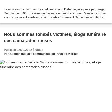
Le morceau de Jacques Datin et Jean-Loup Dabadie, interprété par Serge
Reggiani en 1968, dessine un paysage enfantin et inquiet. Mais où vont ces
avions qui volent au-dessus de nos têtes ? Clément Garcia Les auditeurs
auraient dû s’en douter… Dès les...
Nous sommes tombés victimes, éloge funéraire
des camarades russes
Publié le 02/08/2022 à 08:33
Par
Section du Parti communiste du Pays de Morlaix