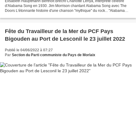
Elisabeth Hauptmann Bertholt Brecht Charlotte Lenya, interprète célèbre
d'Alabama Song en 1930. Jim Morrison chantant Alabama Song avec The
Doors L'étonnante histoire d'une chanson "mythique" du rock... "Alabama
song", une chanson à boire d'un des États...
Fête du Travailleur de la Mer du PCF Pays
Bigouden au Port de Lesconil le 23 juillet 2022
Publié le 04/06/2022 à 07:27
Par
Section du Parti communiste du Pays de Morlaix