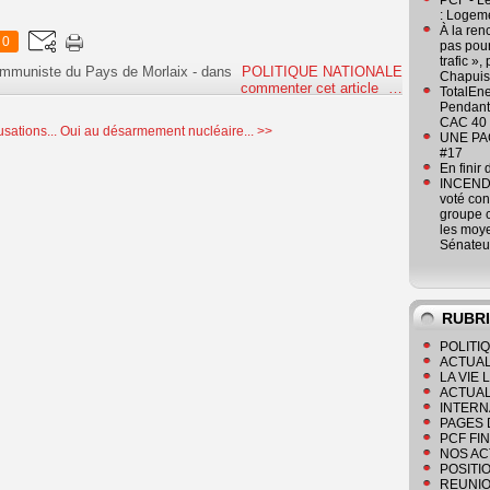
PCF - L
: Logeme
À la ren
0
pas pour
trafic »
ommuniste du Pays de Morlaix
-
dans
POLITIQUE NATIONALE
Chapuis
commenter cet article
…
TotalEn
Pendant 
CAC 40 
sations...
Oui au désarmement nucléaire... >>
UNE PAGE
#17
En finir
INCENDI
voté co
groupe c
les moye
Sénateu
RUBR
POLITI
ACTUAL
LA VIE
ACTUAL
INTERN
PAGES 
PCF FI
NOS AC
POSITI
REUNIO