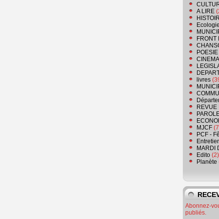
CULTU
A LIRE
(
HISTOI
Ecologi
MUNICI
FRONT 
CHANS
POESIE
CINEMA
LEGISL
DEPART
livres
(3
MUNICI
COMMU
Départe
REVUE 
PAROLE
ECONO
MJCF
(7
PCF - F
Entretie
MARDI 
Edito
(2)
Planète
RECEV
Abonnez-vous
publiés.