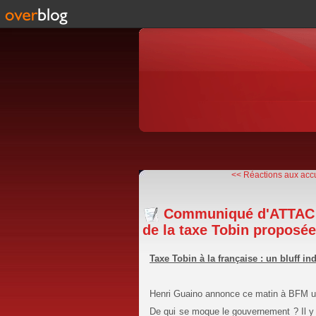
<< Réactions aux accu
Communiqué d'ATTAC ré
de la taxe Tobin proposé
Taxe Tobin à la française : un bluff in
Henri Guaino annonce ce matin à BFM une
De qui se moque le gouvernement ? Il y 