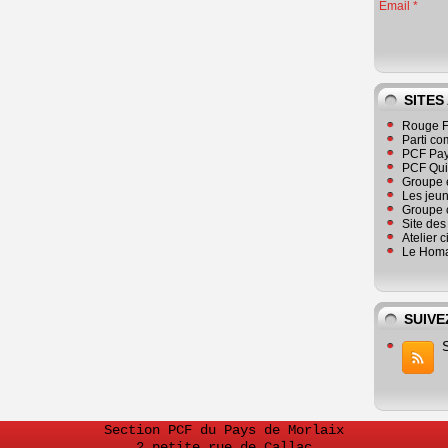
Email
SITES
Rouge F
Parti co
PCF Pay
PCF Qu
Groupe 
Les jeu
Groupe 
Site de
Atelier 
Le Homa
SUIVE
Section PCF du Pays de Morlaix
2 petite rue de Callac