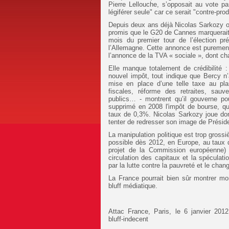
Pierre Lellouche, s’opposait au vote pa
légiférer seule" car ce serait "contre-prod
Depuis deux ans déjà Nicolas Sarkozy orn
promis que le G20 de Cannes marquerait u
mois du premier tour de l’élection pré
l’Allemagne. Cette annonce est purement 
l’annonce de la TVA « sociale », dont ch
Elle manque totalement de crédibilité :
nouvel impôt, tout indique que Bercy n’
mise en place d’une telle taxe au pl
fiscales, réforme des retraites, sau
publics… - montrent qu’il gouverne p
supprimé en 2008 l'impôt de bourse, qui
taux de 0,3%. Nicolas Sarkozy joue do
tenter de redresser son image de Préside
La manipulation politique est trop grossi
possible dès 2012, en Europe, au taux d
projet de la Commission européenne) l
circulation des capitaux et la spéculat
par la lutte contre la pauvreté et le cha
La France pourrait bien sûr montrer mon
bluff médiatique.
Attac France, Paris, le 6 janvier 2012 h
bluff-indecent