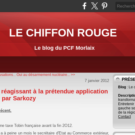
LE CHIFFON ROUGE
Le blog du PCF Morlaix
sations...
Oui au désarmement nucléaire... >>
PRÉS
7 janvier 2012
Blog
: Le
agissant à la prétendue application
Descript
e par Sarkozy
transforma
Entretenir
gauche so
décent.
de la régi
Contact
 taxe Tobin française avant la fin 2O12.
a à peine un mois le secrétaire d'Etat au Commerce extérieur,