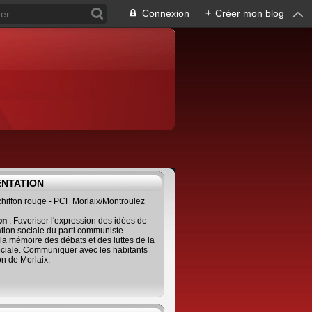
Connexion
+
Créer mon blog
ENTATION
 chiffon rouge - PCF Morlaix/Montroulez
ion
: Favoriser l'expression des idées de
tion sociale du parti communiste.
 la mémoire des débats et des luttes de la
ciale. Communiquer avec les habitants
on de Morlaix.