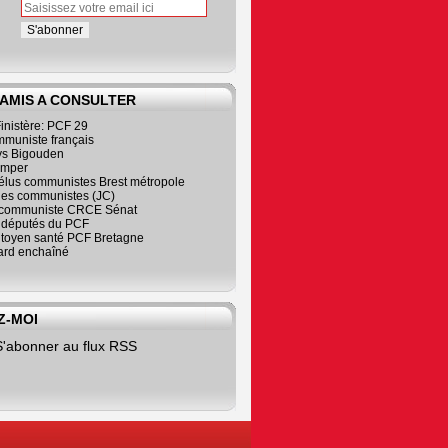
 AMIS A CONSULTER
inistère: PCF 29
mmuniste français
s Bigouden
imper
élus communistes Brest métropole
nes communistes (JC)
communiste CRCE Sénat
s députés du PCF
citoyen santé PCF Bretagne
rd enchaîné
Z-MOI
S'abonner au flux RSS