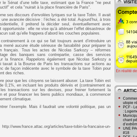
VISIT
r le Sénat d’une telle taxe, estimant que la France "ne peut
uctif" et cela "nuirait à la place financière de Paris".
e ses discours d’envolées lyriques sur la taxe Tobin. Il avait
ne avancée décisive : l’échec a été total. Aujourd’hui, à trois
sidentielle, il prétend la décider seul, éventuellement avec
opportuniste : elle ne vise qu’à atténuer l’effet désastreux de
acun sait qu’elle frappera d’abord les couches populaires.
 contrairement à ce qui se fait toujours avant d’introduire un
a mené aucune étude sérieuse de faisabilité pour préparer la
an français. Tous les actes de Nicolas Sarkozy – réformes
vetage des banques sans contrepartie, casse des services
our la finance. Rappelons également que Nicolas Sarkozy a
 taxait à la Bourse de Paris les transactions sur actions au
nc de façon indécente avec le symbole de la taxe Tobin pour
En réalité d
nt des riches.
ère pour que les citoyens se laissent abuser. La taxe Tobin est
e 0,1%, en incluant les produits dérivés et (contrairement au
es transactions sur les devises, pour freiner fortement la
ARTIC
ion et pour financer les biens publics mondiaux, à commencer
Comment
ngement climatique.
utopie r
trer l’exemple. Mais il faudrait une volonté politique, pas un
PCF - L
: Logeme
Municipa
chant pé
d’extrêm
ttp://www.france.attac.org/articles/taxe-tobin-la-francaise-un-
UNE PAGE
#18