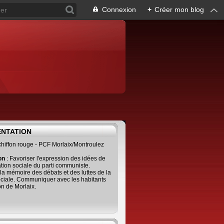
Connexion
+
Créer mon blog
ENTATION
 chiffon rouge - PCF Morlaix/Montroulez
ion
: Favoriser l'expression des idées de
tion sociale du parti communiste.
 la mémoire des débats et des luttes de la
ciale. Communiquer avec les habitants
on de Morlaix.