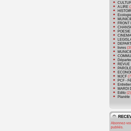
CULTU
A LIRE
(
HISTOI
Ecologi
MUNICI
FRONT 
CHANS
POESIE
CINEMA
LEGISL
DEPART
livres
(3
MUNICI
COMMU
Départe
REVUE 
PAROLE
ECONO
MJCF
(7
PCF - F
Entretie
MARDI 
Edito
(2)
Planète
RECEV
Abonnez-vous
publiés.