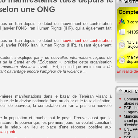
VISIT
e selon une ONG
tués en Iran depuis le début du mouvement de contestation
4 janvier l’ONG Iran Human Rights (IHR), qui a également fait
tués en Iran depuis le début du
mouvement de contestation
4 janvier l’ONG Iran Human Rights (IHR), faisant également
récédent s’explique par
« de nouvelles informations reçues de
s de la Santé et de l’Éducation »
, précise cette organisation
n minimum absolu »
, avertit IHR, qui indique avoir reçu
« de
nt davantage encore l’ampleur de la violence »
.
En réalité d
ARTIC
mières manifestations dans le bazar de Téhéran visant à
Comment
hute de la devise nationale face au dollar et le taux d’inflation,
utopie r
uil de pauvreté, la contestation en Iran a pris une nouvelle
PCF - L
: Logeme
Municipa
e la population et touche tout le pays. Preuve aussi que la
chant pé
ture : le pouvoir qui, les premiers jours, se voulait conciliant
d’extrêm
ire le mieux en lieu et place d’une réponse positive aux
UNE PAGE
 sanglante
.
#18