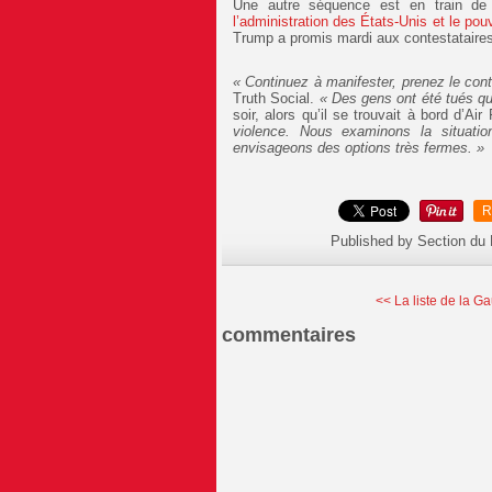
Une autre séquence est en train de s
l’administration des États-Unis et le pouv
Trump a promis mardi aux contestataire
« Continuez à manifester, prenez le contr
Truth Social.
« Des gens ont été tués qui
soir, alors qu’il se trouvait à bord d’Ai
violence. Nous examinons la situati
envisageons des options très fermes. »
R
Published by Section du
<< La liste de la Ga
commentaires