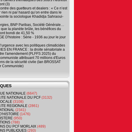
es cahiers thématiques des Jours Heureux
nt (3)
contre des guetteurs et dealers : « Ce n’est
 rien ni par hasard qu’on entre dans le
, pointe la sociologue Khadidja Sahraoui-
ergies, BNP Paribas, Société Générale…
que la planète brûle, les bénéfices du
ont bondi de 41,50 %
 D'histoire : Série - 1936 au jour le jour
 d’urgence avec les politiques climaticides
ES EN FRANCE : la droite sénatoriale a
ntre l'amendement (PLFFS 2025) du
ommuniste attribuant 70 millions d'Euros
ns de la sécurité civile (Ian BROSSAT
r Communiste)
IQUES
QUE NATIONALE
(6647)
ITE NATIONALE DU PCF
(3132)
 LOCALE
(3108)
ITE REGIONALE
(2861)
ATIONAL
(2341)
D'HISTOIRE
(1476)
NISTERE
(950)
TIONS
(788)
ONS DU PCF MORLAIX
(489)
NS PUBLIQUES
(293)