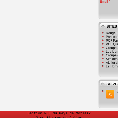
Email
SITES
Rouge F
Parti co
PCF Pay
PCF Qu
Groupe 
Les jeu
Groupe 
Site de
Atelier 
Le Homa
SUIVE
Section PCF du Pays de Morlaix
2 petite rue de Callac