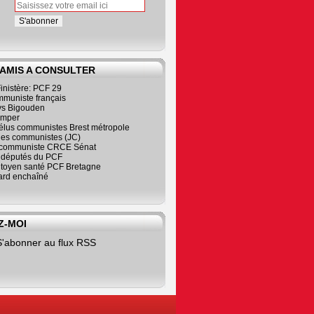
 AMIS A CONSULTER
inistère: PCF 29
mmuniste français
s Bigouden
imper
élus communistes Brest métropole
nes communistes (JC)
communiste CRCE Sénat
s députés du PCF
citoyen santé PCF Bretagne
rd enchaîné
Z-MOI
S'abonner au flux RSS