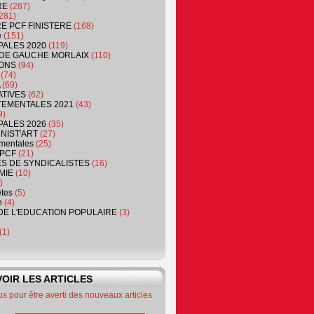
RE
(287)
281)
RE PCF FINISTERE
(168)
e
(151)
PALES 2020
(119)
DE GAUCHE MORLAIX
(110)
ONS
(94)
(74)
(69)
ATIVES
(62)
EMENTALES 2021
(43)
9)
PALES 2026
(35)
NIST'ART
(27)
mentales
(25)
PCF
(21)
S DE SYNDICALISTES
(16)
MIE
(10)
)
êtes
(5)
n
(4)
DE L'EDUCATION POPULAIRE
(3)
(1)
OIR LES ARTICLES
 pour être averti des nouveaux articles