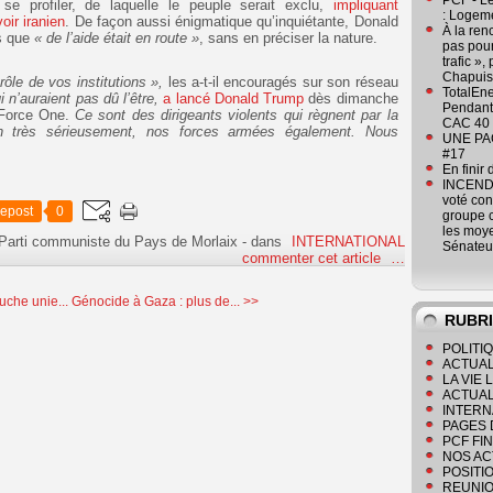
PCF - L
e profiler, de laquelle le peuple serait exclu,
impliquant
: Logeme
oir iranien
. De façon aussi énigmatique qu’inquiétante, Donald
À la ren
s que
« de l’aide était en route »
, sans en préciser la nature.
pas pour
trafic »
Chapuis
ôle de vos institutions »,
les a-t-il encouragés sur son réseau
TotalEn
 n’auraient pas dû l’être,
a lancé Donald Trump
dès dimanche
Pendant 
r Force One.
Ce sont des dirigeants violents qui règnent par la
CAC 40 
on très sérieusement, nos forces armées également. Nous
UNE PAGE
#17
En finir
INCENDI
voté co
epost
0
groupe c
les moye
 Parti communiste du Pays de Morlaix
-
dans
INTERNATIONAL
Sénateu
commenter cet article
…
uche unie...
Génocide à Gaza : plus de... >>
RUBR
POLITI
ACTUAL
LA VIE
ACTUAL
INTERN
PAGES 
PCF FI
NOS AC
POSITI
REUNIO