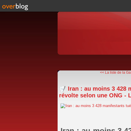
<< La liste de la Ga
Iran : au moins 3 428 
révolte selon une ONG - L
Iran : au moins 3 4