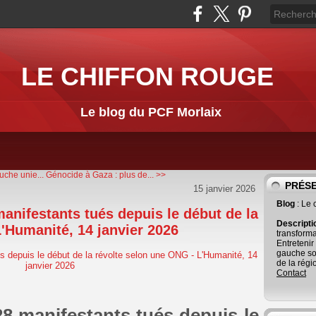
LE CHIFFON ROUGE
Le blog du PCF Morlaix
uche unie...
Génocide à Gaza : plus de... >>
PRÉS
15 janvier 2026
Blog
: Le
manifestants tués depuis le début de la
Descript
'Humanité, 14 janvier 2026
transforma
Entretenir
gauche so
de la régi
Contact
28 manifestants tués depuis le