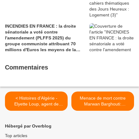
INCENDIES EN FRANCE : la droite
sénatoriale a voté contre
l'amendement (PLFFS 2025) du
groupe communiste attribuant 70
millions d'Euros les moyens de la
sécurité civile (Ian BROSSAT
Sénateur Communiste)
Commentaires
< Histoires d'Algérie -
Menace de mort contre
Elyette Loup, agent de
Marwan Barghouti:
liaison du parti communiste
l'urgence de le libérer! >
clandestin engagé dans la
lutte pour la libération et
Hébergé par Overblog
l'indépendance de l'Algérie.
Top articles