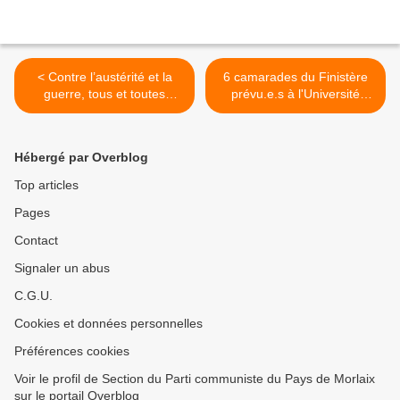
< Contre l’austérité et la
6 camarades du Finistère
guerre, tous et toutes
prévu.e.s à l'Université
mobilisés pour gagner
d'été du PCF à Strasbourg
ensemble ! - Igor Zamichéi,
du 25 au 27 août 2023 >
coordinateur du comité
Hébergé par Overblog
exécutif national du PCF
Top articles
Pages
Contact
Signaler un abus
C.G.U.
Cookies et données personnelles
Préférences cookies
Voir le profil de Section du Parti communiste du Pays de Morlaix
sur le portail Overblog