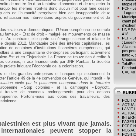
Comment
in de mettre fin à sa tentative d’annexion et de respecter la
utopie r
 Pourquoi les mêmes n’ont-ils donc aucun mot pour faire cesser
PCF - L
 quarts de l’humanité perçoivent bien cet insupportable deux
: Logeme
Municipa
 rehausser nos interventions auprès du gouvernement et de
chant pé
d’extrêm
 des « valeurs » démocratiques, l’Union européenne ne semble
UNE PAGE
s au fameux « État de droit » malgré les mouvements de masse
#18
PCF - L
ens. Au contraire, elle garde un étrange silence et relance le
: Logeme
lé depuis 2012. Mandataire zélé des intérêts capitalistes, les
À la ren
ation de centaines d’institutions financières européennes, qui
pas pour
ollars à une cinquantaine d’entreprises participant activement
trafic »
em-Est et en Cisjordanie. La France ne trouve rien à redire à
Chapuis
 les colonies, ni aux financements par BNP Paribas, la Société
TotalEn
e projets irriguant l’économie de la colonisation.
Pendant 
CAC 40 
ts et des grandes entreprises et banques qui soutiennent la
ter l’article 49 de la 4e convention de Genève, qui interdit
« le
ulation civile par la puissance occupante dans le territoire
opéenne « Stop colonies » et la campagne « Boycott,
ent trouver de nouveaux prolongements pour des actions
RUBR
ropéenne. Portons-nous aux côtés des travailleurs, des
POLITI
estinienne.
ACTUAL
LA VIE
ACTUAL
INTERN
PAGES 
lestinien est plus vivant que jamais.
PCF FI
internationales peuvent stopper la
NOS AC
POSITI