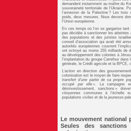
demandent instamment au maître du Kreml
souveraineté territoriale de l’Ukraine.
l’annexion de la Palestine ? Les trois
poids, deux mesures. Nous devons donc
l’Union européenne.
En ces temps où l’on se gargarise tant
pas décidée à sanctionner les atteinte
des populations et des juristes israéli
conseil d’association qui avait été annu
autorités européennes couvrent l’implic
ont octroyé au moins 255 milliards de d
au développement des colonies à Jérusal
l’implantation du groupe Carrefour dans
générale, le Crédit agricole et la BPCE, d
L’action en direction des gouvernemen
colonisation est le moyen de faire respec
transfert d’une partie de sa propre pop
occupé par elle »
. La campagne eur
désinvestissement, sanctions » doiv
citoyennes communes à l’échelle eu
populations civiles et de la jeunesse pal
Le mouvement national pa
Seules des sanctions 