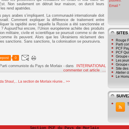
publiés.
st. Non seulement on détruit leur maison, on durcit leurs
Email
les rend apatrides.
es pays arabes s’impliquent. La communauté internationale doit
Israël. Comment expliquer la différence de traitement entre
iquer la rapidité avec laquelle la Russie a été sanctionnée et
ns ? Aujourd’hui encore, l’Union européenne achète des produits
on militaire, civile et scientifique se poursuit comme si de rien
SITES
t comme ils peuvent. Alors que les Ukrainiens réclament des
Rouge F
 sanctions. Sans sanctions, la colonisation se poursuivra.
Parti co
PCF Pay
PCF Qu
Groupe 
epost
0
Les jeu
Groupe 
 Parti communiste du Pays de Morlaix
-
dans
INTERNATIONAL
Site de
commenter cet article
…
Atelier 
Le Homa
a Shaul,...
La section de Morlaix réunie... >>
SUIVE
Section PCF du Pays de Morlaix