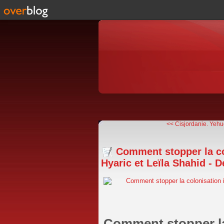
<< Cisjordanie. Yehud
Comment stopper la col
Hyaric et Leïla Shahid - 
Comment stopper la 