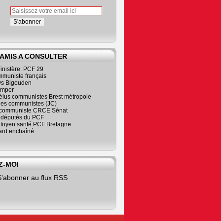
 AMIS A CONSULTER
inistère: PCF 29
mmuniste français
s Bigouden
imper
élus communistes Brest métropole
nes communistes (JC)
communiste CRCE Sénat
s députés du PCF
citoyen santé PCF Bretagne
rd enchaîné
Z-MOI
S'abonner au flux RSS