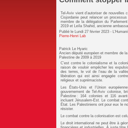
Tel-Aviv vient d’autoriser de nouvelles 
Cisjordanie peut relancer un processus
membre de la délégation du Parlement 
2019 et Leïla Shahid, ancienne ambassad
Publié le
Lundi 27 février 2023 - L'Humani
Pierre-Henri Lab
Patrick Le Hyaric
Ancien député européen et membre de la 
Palestine de 2009 à 2019
C’est contre le colonialisme et la colon
raison de vouloir empêcher les expuls
des terres, le vol de l’eau de la val
libération qui est ainsi engagée contr
religieux et suprémaciste.
Les États-Unis et l’Union européenne 
gouvernement de Tel-Aviv colonise, br
Palestine : 164 colonies et 116 avant-
incluant Jérusalem-Est. Le combat contr
État. Les Palestiniens ont pour eux le nom
résister.
Le combat contre la colonisation est celu
Le droit international ne peut être à géo
financières et industrielles. À juste titr