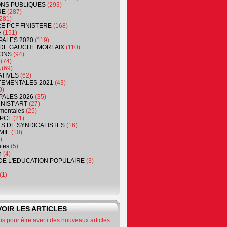
NS PUBLIQUES
(293)
RE
(287)
281)
RE PCF FINISTERE
(168)
e
(151)
PALES 2020
(119)
DE GAUCHE MORLAIX
(110)
ONS
(94)
(74)
(69)
ATIVES
(62)
EMENTALES 2021
(43)
9)
PALES 2026
(35)
NIST'ART
(27)
mentales
(25)
PCF
(21)
S DE SYNDICALISTES
(16)
MIE
(10)
)
êtes
(5)
n
(4)
DE L'EDUCATION POPULAIRE
(3)
(1)
OIR LES ARTICLES
 pour être averti des nouveaux articles