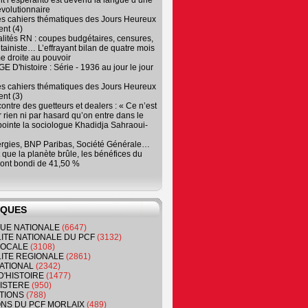
 l’espéranto est devenu la langue d’une
évolutionnaire
es cahiers thématiques des Jours Heureux
nt (4)
lités RN : coupes budgétaires, censures,
tainiste… L’effrayant bilan de quatre mois
e droite au pouvoir
 D'histoire : Série - 1936 au jour le jour
es cahiers thématiques des Jours Heureux
nt (3)
contre des guetteurs et dealers : « Ce n’est
 rien ni par hasard qu’on entre dans le
, pointe la sociologue Khadidja Sahraoui-
ergies, BNP Paribas, Société Générale…
que la planète brûle, les bénéfices du
ont bondi de 41,50 %
IQUES
QUE NATIONALE
(6647)
ITE NATIONALE DU PCF
(3132)
 LOCALE
(3108)
ITE REGIONALE
(2861)
ATIONAL
(2342)
D'HISTOIRE
(1477)
NISTERE
(950)
TIONS
(788)
ONS DU PCF MORLAIX
(489)