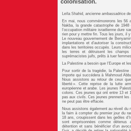
colonisation.
Leïla Shahid, ancienne ambassadrice de 
En mai, nous commémorerons les 56 ans
Nakba, la grande catastrophe de 1948 e
l’occupation militaire israélienne dure
rien pour y mettre fin. Tous les jours, il
Le nouveau gouvernement de Benyamin N
implantations et d’autoriser la constru
dans les territoires occupés. Leurs mili
les terres et détruisent les champs d
suprémacistes juifs, prêts à tuer femmes
La Palestine a besoin que l’Europe et le
Pour sortir de la tragédie, la Palesti
importe qui succédera à Mahmoud Abba
Nous assistons au retour de ceux que 
liberté ». Cette reprise de la lutte a
européenne et arabe. Les jeunes Palesti
colons. Ces jeunes qui ont entre 13 et 
pas aux civils. Ces jeunes prennent les
ne peut pas être effacée.
Nous assistons également au réveil du m
la faim à compter du premier jour du 
18 ans, croupissent dans les geôles d’
sont emprisonnées comme détenus admi
détention et sans bénéficier d’un avoca
Gvir, a décidé de retirer la nationalité 