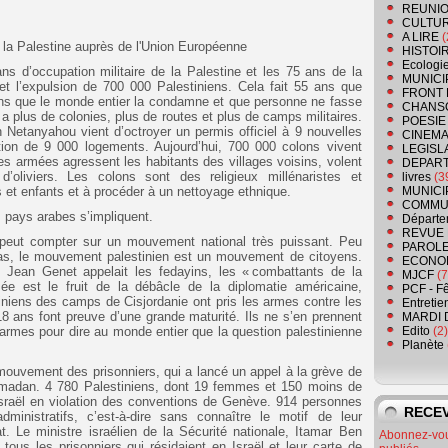
REUNIO
CULTU
A LIRE
(
la Palestine auprès de l'Union Européenne
HISTOI
Ecologi
 d’occupation militaire de la Palestine et les 75 ans de la
MUNICI
t l’expulsion de 700 000 Palestiniens. Cela fait 55 ans que
FRONT 
 sans que le monde entier la condamne et que personne ne fasse
CHANS
 y a plus de colonies, plus de routes et plus de camps militaires.
POESIE
etanyahou vient d’octroyer un permis officiel à 9 nouvelles
CINEMA
ction de 9 000 logements. Aujourd’hui, 700 000 colons vivent
LEGISL
ces armées agressent les habitants des villages voisins, volent
DEPART
’oliviers. Les colons sont des religieux millénaristes et
livres
(3
 et enfants et à procéder à un nettoyage ethnique.
MUNICI
COMMU
s pays arabes s’impliquent.
Départe
REVUE 
ne peut compter sur un mouvement national très puissant. Peu
PAROLE
s, le mouvement palestinien est un mouvement de citoyens.
ECONO
Jean Genet appelait les fedayins, les « combattants de la
MJCF
(7
rmée est le fruit de la débâcle de la diplomatie américaine,
PCF - F
niens des camps de Cisjordanie ont pris les armes contre les
Entretie
18 ans font preuve d’une grande maturité. Ils ne s’en prennent
MARDI 
 armes pour dire au monde entier que la question palestinienne
Edito
(2)
Planète
ouvement des prisonniers, qui a lancé un appel à la grève de
ramadan. 4 780 Palestiniens, dont 19 femmes et 150 moins de
Israël en violation des conventions de Genève. 914 personnes
RECEV
nistratifs, c’est-à-dire sans connaître le motif de leur
t. Le ministre israélien de la Sécurité nationale, Itamar Ben
Abonnez-vous
à tous les prisonniers qui résidaient en Israël et leur carte de