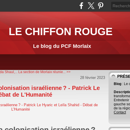
LE CHIFFON ROUGE
Le blog du PCF Morlaix
a Shaul,...
La section de Morlaix réunie... >>
PRÉS
28 février 2023
Blog
: Le
onisation israélienne ? - Patrick Le
Descript
Débat de L'Humanité
transforma
Entretenir
gauche so
de la régi
Contact
colonisation israélienne ?