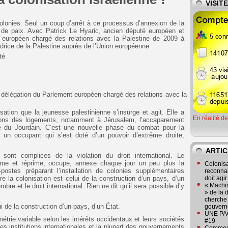
VISIT
colonies. Seul un coup d’arrêt à ce processus d’annexion de la
 de paix. Avec Patrick Le Hyaric, ancien député européen et
européen chargé des relations avec la Palestine de 2009 à
rice de la Palestine auprès de l’Union européenne
té
délégation du Parlement européen chargé des relations avec la
isation que la jeunesse palestinienne s’insurge et agit. Elle a
En réalité d
ions des logements, notamment à Jérusalem, l’accaparement
lée du Jourdain. C’est une nouvelle phase du combat pour la
e un occupant qui s’est doté d’un pouvoir d’extrême droite,
ARTIC
sont complices de la violation du droit international. Le
ime et réprime, occupe, annexe chaque jour un peu plus la
Colonisa
postes préparant l’installation de colonies supplémentaires
reconnai
e la colonisation est celui de la construction d’un pays, d’un
doit agi
« Machin
bre et le droit international. Rien ne dit qu’il sera possible d’y
» de la 
cherche 
i de la construction d’un pays, d’un État.
gouver
UNE PAGE
métrie variable selon les intérêts occidentaux et leurs sociétés
#19
e les institutions internationales et la plupart des gouvernements