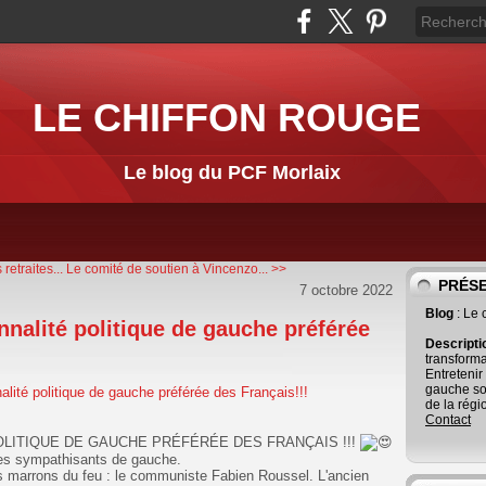
LE CHIFFON ROUGE
Le blog du PCF Morlaix
retraites...
Le comité de soutien à Vincenzo... >>
PRÉS
7 octobre 2022
Blog
: Le
nalité politique de gauche préférée
Descript
transforma
Entretenir
gauche so
de la régi
Contact
LITIQUE DE GAUCHE PRÉFÉRÉE DES FRANÇAIS !!!
les sympathisants de gauche.
es marrons du feu : le communiste Fabien Roussel. L'ancien