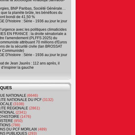
, pointe la sociologue Khadidja Sahraoui-
ergies, BNP Paribas, Société Générale…
que la planète brûle, les bénéfices du
ont bondi de 41,50 %
 D'histoire : Série - 1936 au jour le jour
 d’urgence avec les politiques climaticides
ES EN FRANCE : la droite sénatoriale a
ntre l'amendement (PLFFS 2025) du
ommuniste attribuant 70 millions d'Euros
ns de la sécurité civile (Ian BROSSAT
r Communiste)
 D'histoire : Série - 1936 au jour le jour
at de Jean Jaurès : 112 ans après, il
 d’inspirer la gauche
IQUES
QUE NATIONALE
(6646)
ITE NATIONALE DU PCF
(3132)
 LOCALE
(3108)
ITE REGIONALE
(2861)
ATIONAL
(2341)
D'HISTOIRE
(1476)
NISTERE
(950)
TIONS
(788)
ONS DU PCF MORLAIX
(489)
NS PUBLIQUES
(293)