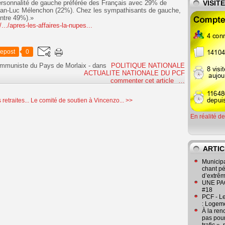
 personnalité de gauche préférée des Français avec 29% de
VISIT
Jean-Luc Mélenchon (22%). Chez les sympathisants de gauche,
ntre 49%).»
/.../apres-les-affaires-la-nupes...
epost
0
ommuniste du Pays de Morlaix
-
dans
POLITIQUE NATIONALE
ACTUALITE NATIONALE DU PCF
commenter cet article
…
retraites...
Le comité de soutien à Vincenzo... >>
En réalité d
ARTIC
Municipa
chant pé
d’extrêm
UNE PAGE
#18
PCF - L
: Logeme
À la ren
pas pour