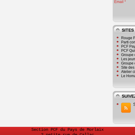
Email
SITES
Rouge F
Parti co
PCF Pay
PCF Qu
Groupe 
Les jeu
Groupe 
Site de
Atelier 
Le Homa
SUIVE
Section PCF du Pays de Morlaix
2 petite rue de Callac