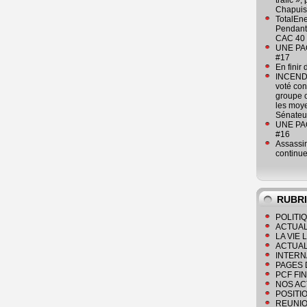
trafic »
Chapuis
TotalEn
Pendant 
CAC 40 
UNE PAGE
#17
En finir
INCENDI
voté co
groupe c
les moye
Sénateu
UNE PAGE
#16
Assassin
continue
RUBR
POLITI
ACTUAL
LA VIE
ACTUAL
INTERN
PAGES 
PCF FI
NOS AC
POSITI
REUNIO