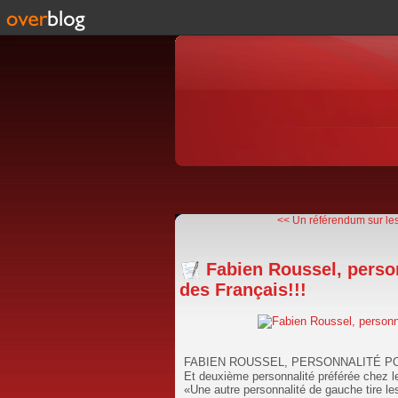
<< Un référendum sur les 
Fabien Roussel, person
des Français!!!
FABIEN ROUSSEL, PERSONNALITÉ PO
Et deuxième personnalité préférée chez 
«Une autre personnalité de gauche tire l