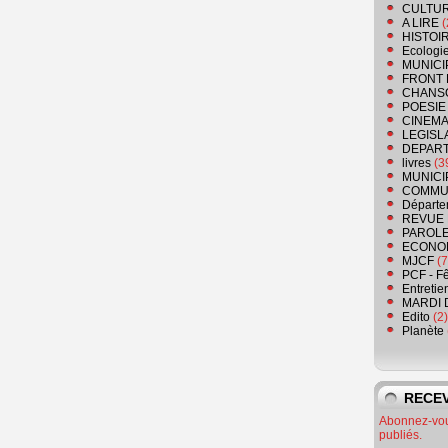
CULTU
A LIRE
(
HISTOI
Ecologi
MUNICI
FRONT 
CHANS
POESIE
CINEMA
LEGISL
DEPART
livres
(3
MUNICI
COMMU
Départe
REVUE 
PAROLE
ECONO
MJCF
(7
PCF - F
Entretie
MARDI 
Edito
(2)
Planète
RECEV
Abonnez-vous
publiés.