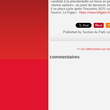
candidat à la présidentielle se hisse en
«bonne opinion», au point de devancer 
il se place juste après l'Insoumis (41%
co
Source, Le Figaro :
https://www.lefigaro.fr
R
Published by Section du Parti c
<< Un référendum sur les 
commentaires