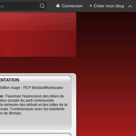
Connexion
+
Créer mon blog
ENTATION
 chiffon rouge - PCF Morlaix/Montroulez
ion
: Favoriser l'expression des idées de
tion sociale du parti communiste.
 la mémoire des débats et des luttes de la
ciale. Communiquer avec les habitants
on de Morlaix.