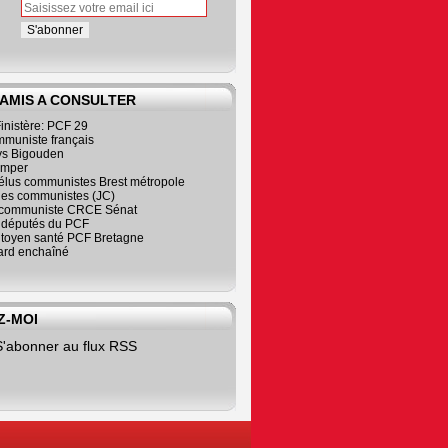
 AMIS A CONSULTER
inistère: PCF 29
mmuniste français
s Bigouden
imper
élus communistes Brest métropole
nes communistes (JC)
communiste CRCE Sénat
s députés du PCF
citoyen santé PCF Bretagne
rd enchaîné
Z-MOI
S'abonner au flux RSS