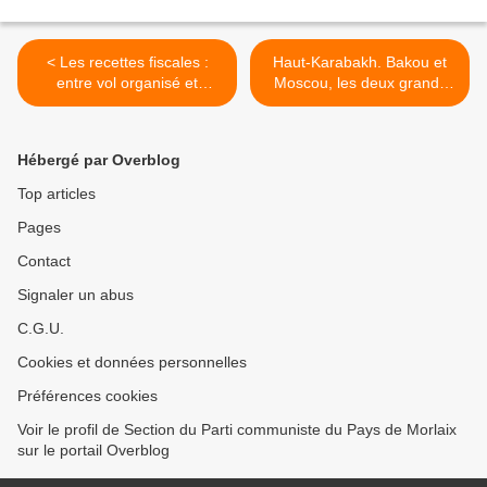
< Les recettes fiscales :
Haut-Karabakh. Bakou et
entre vol organisé et
Moscou, les deux grands
déséquilibre structurel de
vainqueurs de la trêve -
l’économie (Justin Katinan
article de Vadim Kamenka
Koné* - Revue
dans L'Humanité et
Hébergé par Overblog
Progressistes)
communiqué du PCF >
Top articles
Pages
Contact
Signaler un abus
C.G.U.
Cookies et données personnelles
Préférences cookies
Voir le profil de Section du Parti communiste du Pays de Morlaix
sur le portail Overblog