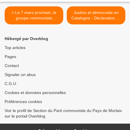
< Le 7 mars prochain, le
Justice et démocratie en
groupe communiste
Catalogne - Déclaration du
soumettra au vote du Sénat
PCF : appel au
deux propositions de loi :
rassemblement du samedi
l’une pour interdire
23 février à 14h à Quimper
Hébergé par Overblog
l’utilisation des LBD dans le
pour protester contre le
cadre du maintien de
procès politique des
Top articles
l’ordre, l’autre pour
indépendantistes catalans >
Pages
renationaliser les
autoroutes
Contact
Signaler un abus
C.G.U.
Cookies et données personnelles
Préférences cookies
Voir le profil de Section du Parti communiste du Pays de Morlaix
sur le portail Overblog