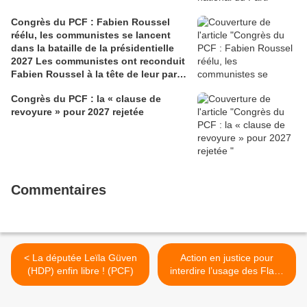
Congrès du PCF : Fabien Roussel
réélu, les communistes se lancent
dans la bataille de la présidentielle
2027 Les communistes ont reconduit
Fabien Roussel à la tête de leur parti,
à l’issue du 40e congrès national, à
Congrès du PCF : la « clause de
Lille. Le secrétaire national, dont la
revoyure » pour 2027 rejetée
candidature devrait être officialisée le
6 septembre, veut désormais jeter «
toutes ses forces » dans la campagne
présidentielle.
Commentaires
< La députée Leïla Güven
Action en justice pour
(HDP) enfin libre ! (PCF)
interdire l’usage des Flash
Ball >