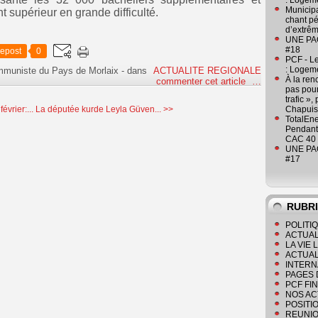
: Logeme
Municipa
 supérieur en grande difficulté.
chant pé
d’extrêm
UNE PAGE
#18
epost
0
PCF - L
: Logeme
ommuniste du Pays de Morlaix
-
dans
ACTUALITE REGIONALE
À la ren
commenter cet article
…
pas pour
trafic »
vrier:...
La députée kurde Leyla Güven... >>
Chapuis
TotalEn
Pendant 
CAC 40 
UNE PAGE
#17
RUBR
POLITI
ACTUAL
LA VIE
ACTUAL
INTERN
PAGES 
PCF FI
NOS AC
POSITI
REUNIO