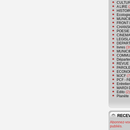
CULTU
A LIRE
(
HISTOI
Ecologi
MUNICI
FRONT 
CHANS
POESIE
CINEMA
LEGISL
DEPART
livres
(3
MUNICI
COMMU
Départe
REVUE 
PAROLE
ECONO
MJCF
(7
PCF - F
Entretie
MARDI 
Edito
(2)
Planète
RECEV
Abonnez-vous
publiés.