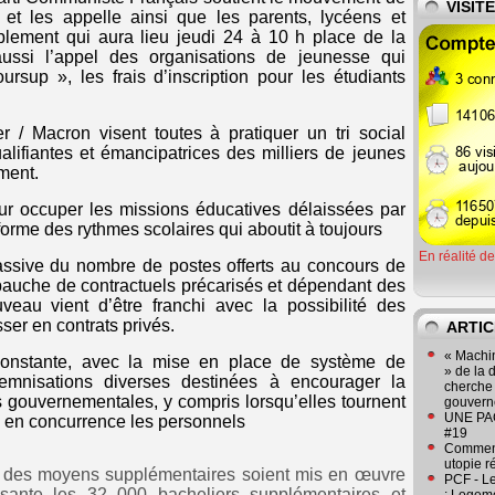
VISIT
et les appelle ainsi que les parents, lycéens et
blement qui aura lieu jeudi 24 à 10 h place de la
 aussi l’appel des organisations de jeunesse qui
rsup », les frais d’inscription pour les étudiants
r / Macron visent toutes à pratiquer un tri social
alifiantes et émancipatrices des milliers de jeunes
ment.
ur occuper les missions éducatives délaissées par
éforme des rythmes scolaires qui aboutit à toujours
En réalité d
massive du nombre de postes offerts au concours de
mbauche de contractuels précarisés et dépendant des
veau vient d’être franchi avec la possibilité des
er en contrats privés.
ARTIC
« Machin
constante, avec la mise en place de système de
» de la 
emnisations diverses destinées à encourager la
cherche 
es gouvernementales, y compris lorsqu’elles tournent
gouver
UNE PAGE
tre en concurrence les personnels
#19
Comment
utopie r
 des moyens supplémentaires soient mis en œuvre
PCF - L
aisante les 32 000 bacheliers supplémentaires et