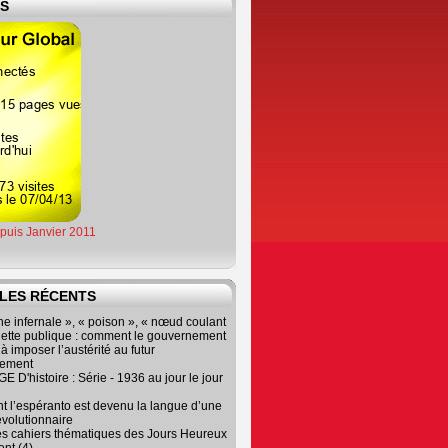
ES
epuis Janvier 2011
LES RÉCENTS
e infernale », « poison », « nœud coulant
dette publique : comment le gouvernement
à imposer l’austérité au futur
nement
 D'histoire : Série - 1936 au jour le jour
 l’espéranto est devenu la langue d’une
évolutionnaire
es cahiers thématiques des Jours Heureux