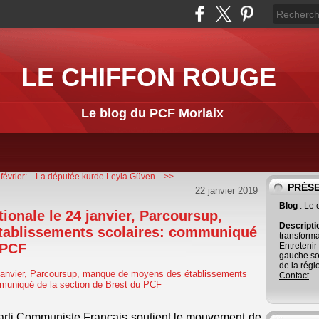
LE CHIFFON ROUGE
Le blog du PCF Morlaix
vrier:...
La députée kurde Leyla Güven... >>
PRÉS
22 janvier 2019
Blog
: Le
tionale le 24 janvier, Parcoursup,
Descript
ablissements scolaires: communiqué
transforma
 PCF
Entretenir
gauche so
de la régi
Contact
arti Communiste Français soutient le mouvement de