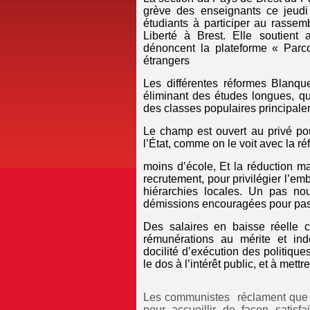
grève des enseignants ce jeudi 
étudiants à participer au rassem
Liberté à Brest. Elle soutient
dénoncent la plateforme « Parcou
étrangers
Les différentes réformes Blanque
éliminant des études longues, qu
des classes populaires principale
Le champ est ouvert au privé po
l’État, comme on le voit avec la r
moi
ns d’école, Et la réduction 
recrutement, pour privilégier l’e
hiérarchies locales. Un pas nou
démissions encouragées pour pass
Des salaires en baisse réelle 
rémunérations au mérite et ind
docilité d’exécution des politiqu
le dos à l’intérêt public, et à met
Les communistes
réclament que
pour accueillir de façon satisf