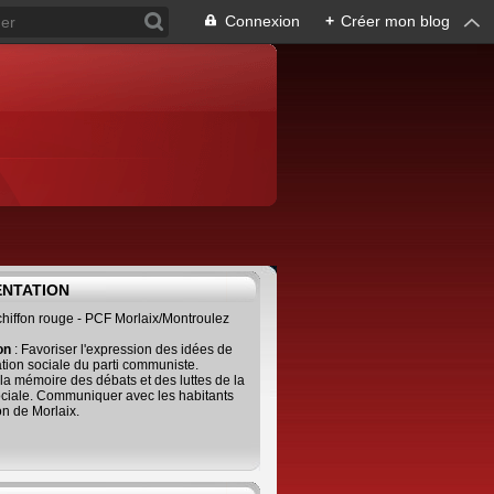
Connexion
+
Créer mon blog
ENTATION
 chiffon rouge - PCF Morlaix/Montroulez
ion
: Favoriser l'expression des idées de
tion sociale du parti communiste.
 la mémoire des débats et des luttes de la
ciale. Communiquer avec les habitants
on de Morlaix.