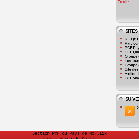
Email
SITES
Rouge F
Parti co
PCF Pay
PCF Qu
Groupe 
Les jeu
Groupe 
Site de
Atelier 
Le Homa
SUIVE
Section PCF du Pays de Morlaix
2 petite rue de Callac