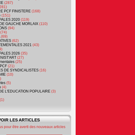
RE
(287)
281)
RE PCF FINISTERE
(168)
e
(151)
PALES 2020
(119)
DE GAUCHE MORLAIX
(110)
ONS
(94)
(74)
(69)
ATIVES
(62)
EMENTALES 2021
(43)
9)
PALES 2026
(35)
NIST'ART
(27)
mentales
(25)
PCF
(21)
S DE SYNDICALISTES
(16)
MIE
(10)
)
êtes
(5)
n
(4)
DE L'EDUCATION POPULAIRE
(3)
(1)
OIR LES ARTICLES
 pour être averti des nouveaux articles