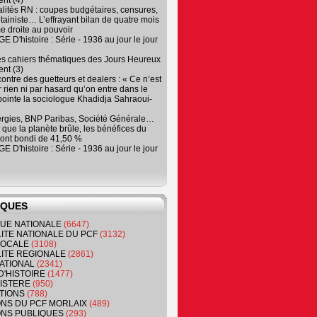
nt (4)
lités RN : coupes budgétaires, censures,
tainiste… L’effrayant bilan de quatre mois
e droite au pouvoir
 D'histoire : Série - 1936 au jour le jour
es cahiers thématiques des Jours Heureux
nt (3)
contre des guetteurs et dealers : « Ce n’est
 rien ni par hasard qu’on entre dans le
, pointe la sociologue Khadidja Sahraoui-
ergies, BNP Paribas, Société Générale…
que la planète brûle, les bénéfices du
ont bondi de 41,50 %
 D'histoire : Série - 1936 au jour le jour
IQUES
QUE NATIONALE
(6647)
ITE NATIONALE DU PCF
(3132)
 LOCALE
(3108)
ITE REGIONALE
(2861)
ATIONAL
(2341)
D'HISTOIRE
(1477)
NISTERE
(950)
TIONS
(788)
ONS DU PCF MORLAIX
(489)
NS PUBLIQUES
(293)