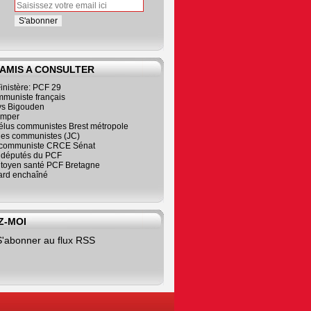
 AMIS A CONSULTER
inistère: PCF 29
mmuniste français
s Bigouden
imper
élus communistes Brest métropole
nes communistes (JC)
communiste CRCE Sénat
s députés du PCF
citoyen santé PCF Bretagne
rd enchaîné
Z-MOI
S'abonner au flux RSS