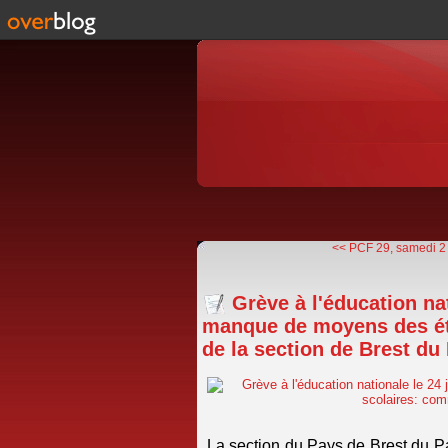
<< PCF 29, samedi 2 fé
Grève à l'éducation na
manque de moyens des ét
de la section de Brest du
La section du Pays de Brest du P