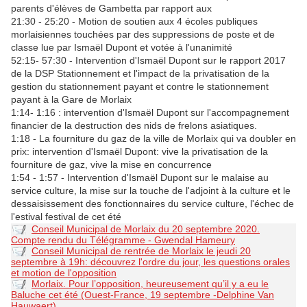
parents d'élèves de Gambetta par rapport aux
21:30 - 25:20 - Motion de soutien aux 4 écoles publiques
morlaisiennes touchées par des suppressions de poste et de
classe lue par Ismaël Dupont et votée à l'unanimité
52:15- 57:30 - Intervention d'Ismaël Dupont sur le rapport 2017
de la DSP Stationnement et l'impact de la privatisation de la
gestion du stationnement payant et contre le stationnement
payant à la Gare de Morlaix
1:14- 1:16 : intervention d'Ismaël Dupont sur l'accompagnement
financier de la destruction des nids de frelons asiatiques.
1:18 - La fourniture du gaz de la ville de Morlaix qui va doubler en
prix: intervention d'Ismaël Dupont: vive la privatisation de la
fourniture de gaz, vive la mise en concurrence
1:54 - 1:57 - Intervention d'Ismaël Dupont sur le malaise au
service culture, la mise sur la touche de l'adjoint à la culture et le
dessaisissement des fonctionnaires du service culture, l'échec de
l'estival festival de cet été
Conseil Municipal de Morlaix du 20 septembre 2020.
Compte rendu du Télégramme - Gwendal Hameury
Conseil Municipal de rentrée de Morlaix le jeudi 20
septembre à 19h: découvrez l'ordre du jour, les questions orales
et motion de l'opposition
Morlaix. Pour l’opposition, heureusement qu’il y a eu le
Baluche cet été (Ouest-France, 19 septembre -Delphine Van
Hauwaert)