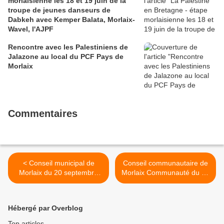
morlaisienne les 18 et 19 juin de la
troupe de jeunes danseurs de
Dabkeh avec Kemper Balata, Morlaix-
Wavel, l'AJPF
Rencontre avec les Palestiniens de
Jalazone au local du PCF Pays de
Morlaix
Commentaires
< Conseil municipal de
Conseil communautaire de
Morlaix du 20 septembre
Morlaix Communauté du 26
2018 en vidéo - Les
septembre 2018: photos
interventions des élus PCF
Pierre-Yvon Boisnard et
et Front de Gauche
compte rendu Ismaël
Hébergé par Overblog
Dupont >
Top articles