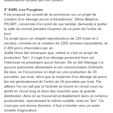
délibérations fiscales qui s'en suivent.
3° EARL Les Fougères
Il est proposé au conseil de se prononcer sur un projet de
création d'un élevage porcin à Kéradennec. (Mme Béatrice
PICART, concernée d'un point de vue familial, demande à quitter
la salle du conseil pendant l'examen de ce point de l'ordre du
jour)
Ce projet (pour un cheptel reproducteurs de 120 truies et 2
verrats), consiste en la création de 1355 animaux-équivalents, et
2 483 porcs charcutiers par an.
Joëlle Huon fait remarquer que, même si c'est un projet de
production "bio", il s'agit d'un élevage purement hors sol,
l'intéressé ne possédant aucun foncier. De ce fait l'élevage n'a
aucune autonomie alimentaire et est consommateur d'intrants.
De plus, en l'occurrence on était sur une production de 20
porcelets par truie, alors que la moyenne d'un élevage de porcs
bio est généralement de l'ordre de 16 porcelets par truie. Par
ailleurs l'on ne sait pas si l'activité se trouve en circuit court ou
plutôt en circuit long et dans des marchés avec la grande
distribution. Ainsi on se trouverait probablement dans un schéma
productiviste, reproduisant le même modèle, mais en "bio". Ce
n'est pas une bonne direction, il faut s'orienter vers un autre
modèle d'agriculture.