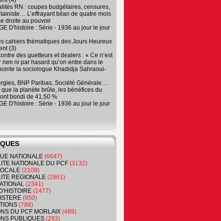
nt (4)
lités RN : coupes budgétaires, censures,
tainiste… L’effrayant bilan de quatre mois
e droite au pouvoir
 D'histoire : Série - 1936 au jour le jour
es cahiers thématiques des Jours Heureux
nt (3)
contre des guetteurs et dealers : « Ce n’est
 rien ni par hasard qu’on entre dans le
, pointe la sociologue Khadidja Sahraoui-
ergies, BNP Paribas, Société Générale…
que la planète brûle, les bénéfices du
ont bondi de 41,50 %
 D'histoire : Série - 1936 au jour le jour
IQUES
QUE NATIONALE
(6647)
ITE NATIONALE DU PCF
(3132)
 LOCALE
(3108)
ITE REGIONALE
(2861)
ATIONAL
(2341)
D'HISTOIRE
(1477)
NISTERE
(950)
TIONS
(788)
ONS DU PCF MORLAIX
(489)
NS PUBLIQUES
(293)