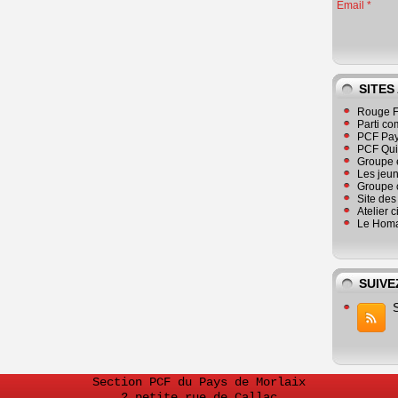
Email
SITES
Rouge F
Parti co
PCF Pay
PCF Qu
Groupe 
Les jeu
Groupe 
Site de
Atelier 
Le Homa
SUIVE
Section PCF du Pays de Morlaix
2 petite rue de Callac