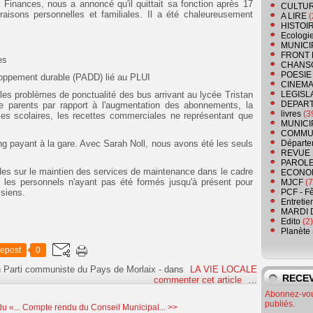
x Finances, nous a annoncé qu'il quittait sa fonction après 17
CULTU
aisons personnelles et familiales. Il a été chaleureusement
A LIRE
(
HISTOI
Ecologi
MUNICI
FRONT 
es
CHANS
POESIE
loppement durable (PADD) lié au PLUI
CINEMA
 les problèmes de ponctualité des bus arrivant au lycée Tristan
LEGISL
DEPART
de parents par rapport à l'augmentation des abonnements, la
livres
(3
r les scolaires, les recettes commerciales ne représentant que
MUNICI
COMMU
ing payant à la gare. Avec Sarah Noll, nous avons été les seuls
Départe
REVUE 
PAROLE
tudes sur le maintien des services de maintenance dans le cadre
ECONO
, les personnels n'ayant pas été formés jusqu'à présent pour
MJCF
(7
isiens.
PCF - F
Entretie
MARDI 
Edito
(2)
Planète
epost
0
u Parti communiste du Pays de Morlaix
-
dans
LA VIE LOCALE
RECEV
commenter cet article
…
Abonnez-vous
publiés.
u «...
Compte rendu du Conseil Municipal... >>