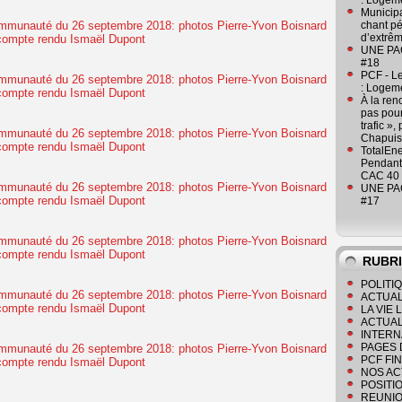
: Logeme
Municipa
chant pé
d’extrêm
UNE PAGE
#18
PCF - L
: Logeme
À la ren
pas pour
trafic »
Chapuis
TotalEn
Pendant 
CAC 40 
UNE PAGE
#17
RUBR
POLITI
ACTUAL
LA VIE
ACTUAL
INTERN
PAGES 
PCF FI
NOS AC
POSITI
REUNIO