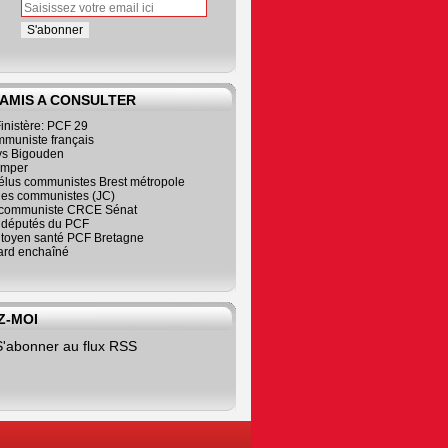
 AMIS A CONSULTER
inistère: PCF 29
mmuniste français
s Bigouden
imper
élus communistes Brest métropole
nes communistes (JC)
communiste CRCE Sénat
s députés du PCF
citoyen santé PCF Bretagne
rd enchaîné
Z-MOI
S'abonner au flux RSS