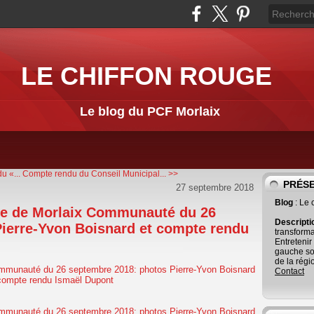
LE CHIFFON ROUGE
Le blog du PCF Morlaix
u «...
Compte rendu du Conseil Municipal... >>
PRÉS
27 septembre 2018
Blog
: Le
e de Morlaix Communauté du 26
Descript
ierre-Yvon Boisnard et compte rendu
transforma
Entretenir
gauche so
de la régi
Contact