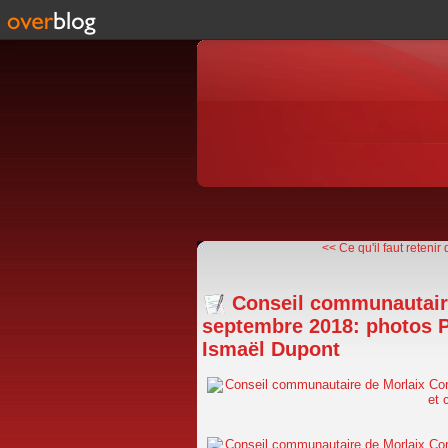
<< Ce qu'il faut retenir d
Conseil communautair
septembre 2018: photos P
Ismaël Dupont