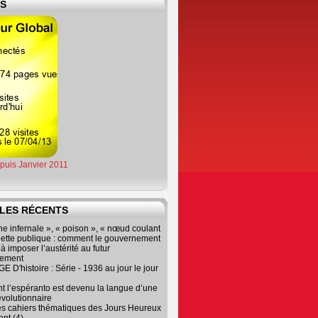
ES
epuis Janvier 2011
LES RÉCENTS
e infernale », « poison », « nœud coulant
dette publique : comment le gouvernement
à imposer l’austérité au futur
nement
 D'histoire : Série - 1936 au jour le jour
 l’espéranto est devenu la langue d’une
évolutionnaire
es cahiers thématiques des Jours Heureux