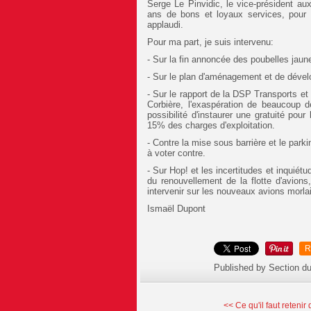
Serge Le Pinvidic, le vice-président au
ans de bons et loyaux services, pour r
applaudi.
Pour ma part, je suis intervenu:
- Sur la fin annoncée des poubelles jaun
- Sur le plan d'aménagement et de déve
- Sur le rapport de la DSP Transports et
Corbière, l'exaspération de beaucoup 
possibilité d'instaurer une gratuité pou
15% des charges d'exploitation.
- Contre la mise sous barrière et le park
à voter contre.
- Sur Hop! et les incertitudes et inquié
du renouvellement de la flotte d'avions
intervenir sur les nouveaux avions morla
Ismaël Dupont
R
Published by Section d
<< Ce qu'il faut retenir d