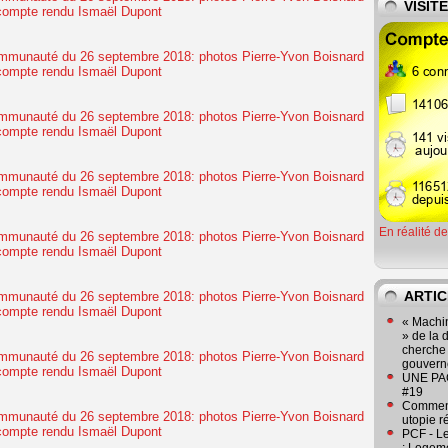
VISIT
En réalité d
ARTIC
« Machin
» de la 
cherche 
gouver
UNE PAGE
#19
Comment
utopie r
PCF - L