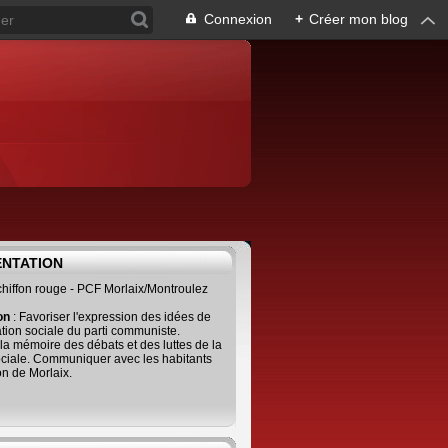
Connexion
+
Créer mon blog
ENTATION
 chiffon rouge - PCF Morlaix/Montroulez
ion
: Favoriser l'expression des idées de
tion sociale du parti communiste.
 la mémoire des débats et des luttes de la
ciale. Communiquer avec les habitants
on de Morlaix.