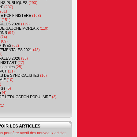
NS PUBLIQUES
(293)
RE
(287)
281)
RE PCF FINISTERE
(168)
e
(151)
PALES 2020
(119)
DE GAUCHE MORLAIX
(110)
ONS
(94)
(74)
(69)
ATIVES
(62)
EMENTALES 2021
(43)
9)
PALES 2026
(35)
NIST'ART
(27)
mentales
(25)
PCF
(21)
S DE SYNDICALISTES
(16)
MIE
(10)
)
êtes
(5)
n
(4)
DE L'EDUCATION POPULAIRE
(3)
(1)
OIR LES ARTICLES
 pour être averti des nouveaux articles