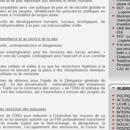
Comment
rnité et de paix répondant aux besoins et droits humains...
utopie r
ncompatibles avec une politique de paix et de sécurité globale et
PCF - L
les et les peuples, affaiblissent les puissances publiques en
: Logeme
ant à l’instabilité de longue durée.
Municipa
chant pé
ctifs de développement humains, sociaux, écologiques, de
d’extrêm
 indispensables à la paix car indissociables d’elle.
UNE PAGE
#18
PCF - L
épendance et au service de la paix
: Logeme
À la ren
inutile, contreproductive et dangereuse.
pas pour
é ou externalisation pour les missions des forces armées. •
trafic »
n vote du Congrès contraignant pour l’exécutif et à un contrôle
Chapuis
.
TotalEn
Pendant 
es soldats et veiller à ce que les restrictions légitimes à la
CAC 40 
serve ne laissent pas la place à des interprétations étendues
militaire ou du ministère.
tries de défense sous l’égide de la Délégation générale de
t : fin des privatisations ; nationalisation des entreprises
 « Traité sur le commerce des armes » de l’ONU et politique de
RUBR
 civil des industries, qui s’intensifiera à mesure des progrès du
POLITI
ACTUAL
LA VIE
ACTUAL
des pressions des puissants
INTERN
t de l’ONU pour redonner à l’institution les moyens de sa
PAGES 
 et en lui donnant autorité sur un FMI profondément transformé
PCF FI
u monde traduit par le libre-échange, la dérégulation, la
NOS AC
des économies, l’accaparement des ressources, la course aux
POSITI