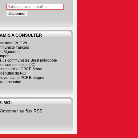
 AMIS A CONSULTER
inistère: PCF 29
mmuniste français
s Bigouden
imper
élus communistes Brest métropole
nes communistes (JC)
communiste CRCE Sénat
s députés du PCF
citoyen santé PCF Bretagne
rd enchaîné
Z-MOI
S'abonner au flux RSS