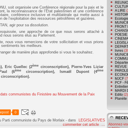
REUNIO
CULTU
ONU, soit organisée une Conférence régionale pour la paix et le
A LIRE
(
t, la reconnaissance de l’État palestinien et une conférence
éaire, conférence inclusive et multilatérale qui mette aussi à
HISTOI
on de l’exploitation des ressources pétrolifères et gazières.
Ecologi
MUNICI
AN, agir pour sa dissolution.
FRONT 
CHANS
 esquissée, une approche de ce que nous serons attaché à
POESIE
nd nous serons élus au Parlement.
CINEMA
te, nous vous remercions de votre sollicitation et vous prions
LEGISL
s sentiments les meilleurs.
DEPART
livres
(3
hanger de manière plus approfondie si vous le souhaitez.
MUNICI
COMMU
Départe
ème
), Eric Guellec (2
circonscription), Pierre-Yves Liziar
REVUE 
ème
ème
PAROLE
Paul (6
circonscription), Ismaël Dupont (4
ECONO
circonscription).
MJCF
(7
PCF - F
Entretie
MARDI 
Edito
(2)
Planète
epost
0
RECEV
u Parti communiste du Pays de Morlaix
-
dans
LEGISLATIVES
Abonnez-vous
commenter cet article
…