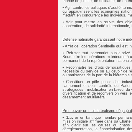
monde de justice, de solidarité, de frate
• Agir contre les politiques d’austérité i
qui appauvrissent les économies nationa
mettant en concurrence les individus, men
• Agir pour mettre en œuvre des obje
coopération, de solidarité internationale,
Défense nationale garantissant notre ind
• Arrêt de l’opération Sentinelle qui est 
• Refuser tout partenariat public-priv
Soumettre les opérations extérieures à u
permanent de la représentation nationale
• Reconnaître les droits démocratiques d
nécessité du service ou au devoir de ré
ou partisanes de la part de la hiérarchie 
• Constituer un pôle public des indus
l’armement et sous contrôle du Parlemen
stratégiques ; mobilisation en faveur du
diversification et de reconversion vers le
désarmement multilatéral.
Promouvoir un multilatéralisme dégagé 
• Œuvrer en tant que membre permanen
mission initiale affirmée dans sa Charte
afin d’agir sur les causes du chaos d
déréglementation, la financiarisation 