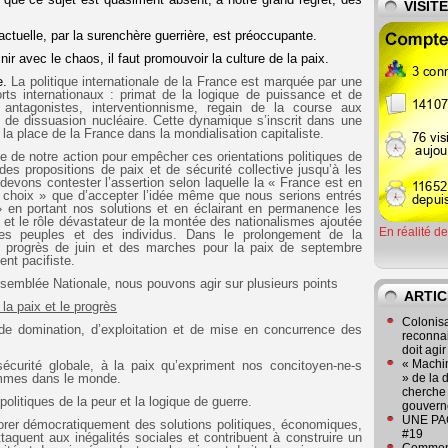
VISIT
on actuelle, par la surenchère guerrière, est préoccupante.
 avec le chaos, il faut promouvoir la culture de la paix.
e.
La politique internationale de la France est marquée par une
rts internationaux : primat de la logique de puissance et de
es antagonistes, interventionnisme, regain de la course aux
 de dissuasion nucléaire. Cette dynamique s’inscrit dans une
 la place de la France dans la mondialisation capitaliste.
de notre action pour empêcher ces orientations politiques de
 des propositions de paix et de sécurité collective jusqu’à les
 devons contester l’assertion selon laquelle la « France est en
e choix » que d’accepter l’idée même que nous serions entrés
 en portant nos solutions et en éclairant en permanence les
, et le rôle dévastateur de la montée des nationalismes ajoutée
En réalité d
es peuples et des individus. Dans le prolongement de la
e progrès de juin et des marches pour la paix de septembre
ent pacifiste.
ssemblée Nationale, nous pouvons agir sur plusieurs points
ARTIC
la paix et le progrès
Colonisa
 de domination, d’exploitation et de mise en concurrence des
reconnai
doit agi
« Machin
sécurité globale, à la paix qu’expriment nos concitoyen-ne-s
mmes dans le monde.
» de la 
cherche 
olitiques de la peur et la logique de guerre.
gouver
UNE PAGE
aborer démocratiquement des solutions politiques, économiques,
#19
ttaquent aux inégalités sociales et contribuent à construire un