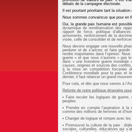
débats de la campagne électorale.
Il est pourtant prioritaire tant la situati
Nous sommes convaincus que pour en finir
Oui, la grande paix humaine est possibl
dynamique de remilitarisation des rappo
rapport de force, politique d’allianc
armements, renforcement de la doctrine
visée, celle de consolider et de renforcer
Nous devons engager une nouvelle phase 
perdurer et de s’ancrer, et faire grandir
rendre majoritaires dans l’opinion. Nous
guerre » et que nous n’aurions « pas l
dans « une troisième guerre mondiale »
causes, origines et sources des conflits
à la mise en compétition forcenée d
Conférence mondiale pour la paix et l
dernier, il faut relancer un grand mouvem
Pour cela, et dès que nous serons à l’A
Refonte de notre politique étrangère pour 
• Faire reculer les logiques de guerre,
peuples.
• Prendre en compte l’aspiration à la 
comme des millions de femmes et d’ho
• Changer de logique et rompre avec les p
• Promouvoir la culture de la paix : él
sociales, culturelles, éducatives qui s’a