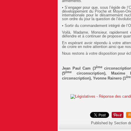
armements.
• S’engager pour que, sous l’égide de l’
développement du Proche et Moyen-Orien
internationale pour le désarmement nucl
son ordre du jour la question de l’évoluti
• Sortir du commandement intégré de l’OT
Voilà, Madame, Monsieur, rapidement
défendre et à continuer de proposer qua
En espérant avoir répondu à votre atten
de croire en notre attention ainsi que no
Nous restons à votre disposition pour éc
ème
Jean Paul Cam (3
circonscription
ème
(5
circonscription), Maxime 
ère
circonscription), Yvonne Rainero (1
R
Published by Section d