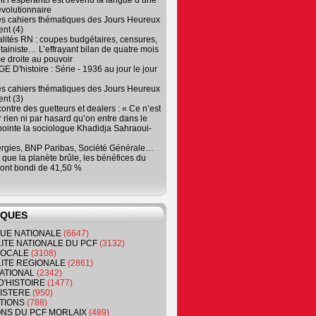
 l’espéranto est devenu la langue d’une
évolutionnaire
es cahiers thématiques des Jours Heureux
nt (4)
lités RN : coupes budgétaires, censures,
tainiste… L’effrayant bilan de quatre mois
e droite au pouvoir
 D'histoire : Série - 1936 au jour le jour
es cahiers thématiques des Jours Heureux
nt (3)
contre des guetteurs et dealers : « Ce n’est
 rien ni par hasard qu’on entre dans le
, pointe la sociologue Khadidja Sahraoui-
ergies, BNP Paribas, Société Générale…
que la planète brûle, les bénéfices du
ont bondi de 41,50 %
IQUES
QUE NATIONALE
(6647)
ITE NATIONALE DU PCF
(3132)
 LOCALE
(3108)
ITE REGIONALE
(2861)
ATIONAL
(2342)
D'HISTOIRE
(1477)
NISTERE
(950)
TIONS
(788)
ONS DU PCF MORLAIX
(489)