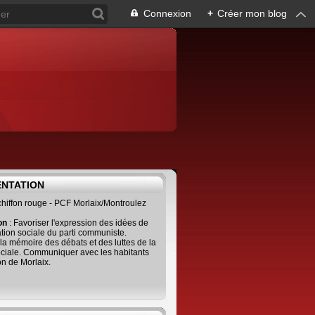
Connexion
+
Créer mon blog
ENTATION
 chiffon rouge - PCF Morlaix/Montroulez
ion
: Favoriser l'expression des idées de
tion sociale du parti communiste.
 la mémoire des débats et des luttes de la
ciale. Communiquer avec les habitants
on de Morlaix.