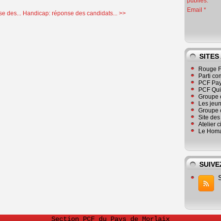
publiés.
Email
e des...
Handicap: réponse des candidats... >>
SITES
Rouge F
Parti co
PCF Pay
PCF Qu
Groupe 
Les jeu
Groupe 
Site de
Atelier 
Le Homa
SUIVE
Section PCF du Pays de Morlaix