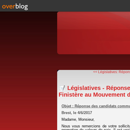
<< Législatives: Répons
Législatives - Répons
Finistère au Mouvement d
Objet : Réponse des candidats commu
Brest, le 4/6/2017
Madame, Monsieur,
Nous vous remercions de votre sollicita
promotion de valeurs de paix. Il est vra