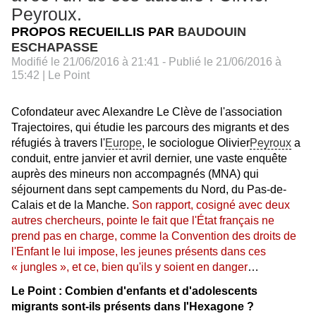
Peyroux.
PROPOS RECUEILLIS PAR
BAUDOUIN
ESCHAPASSE
Modifié le
21/06/2016 à 21:41
- Publié le
21/06/2016 à
15:42
| Le Point
Cofondateur avec Alexandre Le Clève de l'association
Trajectoires, qui étudie les parcours des migrants et des
réfugiés à travers l'
Europe
, le sociologue Olivier
Peyroux
a
conduit, entre janvier et avril dernier, une vaste enquête
auprès des mineurs non accompagnés (MNA) qui
séjournent dans sept campements du Nord, du Pas-de-
Calais et de la Manche.
Son rapport, cosigné avec deux
autres chercheurs, pointe le fait que l'État français ne
prend pas en charge, comme la Convention des droits de
l'Enfant le lui impose, les jeunes présents dans ces
« jungles », et ce, bien qu'ils y soient en danger
…
Le Point :
Combien d'enfants et d'adolescents
migrants sont-ils présents dans l'Hexagone ?