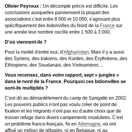
Olivier Peyroux :
Un décompte précis est difficile. Les
conclusions auxquelles parviennent la plupart des
associations c'est entre 8 000 et 10 000, s'agissant plus
spécifiquement des bidonvilles du Nord de la
France
sur
une année leur nombre oscille entre 1 500 à 3 000.
D'où viennent-ils ?
Pour la moitié d'entre eux, d'
Afghanistan
. Mais il y a aussi
des Syriens, des Irakiens, des Kurdes, des Érythréens, des
Éthiopiens, des Soudanais, des Vietnamiens…
Vous recensez, dans votre rapport, sept « jungles »
dans le nord de la France. Pourquoi ces bidonvilles se
sont-ils multipliés ?
C'est dû au démantèlement du camp de Sangatte en 2002.
Les pouvoirs publics n'ont pas voulu créer de point de
fixation et les migrants n'ont pas eu d'autre choix que de
trouver refuge dans divers campements insalubres. C'est
un problème franco-français. Ni en
Allemagne
, où ont
afflué un million de réfugiés, ni en Belgique, ni au