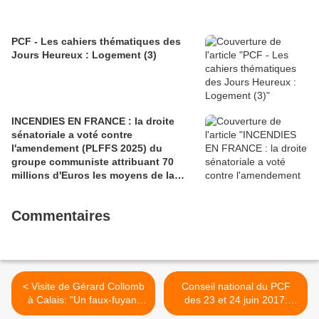
PCF - Les cahiers thématiques des
Jours Heureux : Logement (3)
INCENDIES EN FRANCE : la droite
sénatoriale a voté contre
l'amendement (PLFFS 2025) du
groupe communiste attribuant 70
millions d'Euros les moyens de la
sécurité civile (Ian BROSSAT
Sénateur Communiste)
Commentaires
< Visite de Gérard Collomb
Conseil national du PCF
à Calais: "Un faux-fuyant
des 23 et 24 juin 2017:
inacceptable et inhumain"
rapport introductif aux