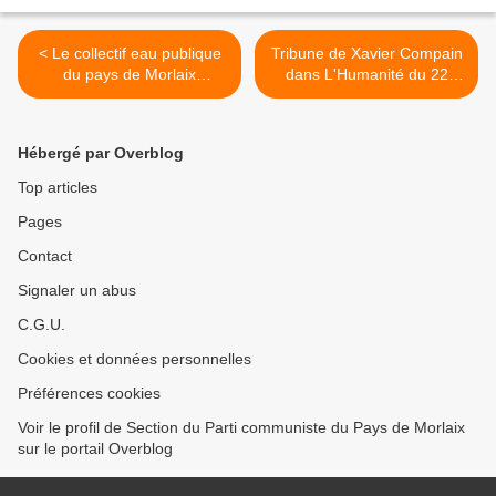
< Le collectif eau publique
Tribune de Xavier Compain
du pays de Morlaix
dans L'Humanité du 22
organise un Film-débat «
mars 2017: agir maintenant
Water makes Money »
pour prévenir les
insécurités alimentaires de
Hébergé par Overblog
demain >
Top articles
Pages
Contact
Signaler un abus
C.G.U.
Cookies et données personnelles
Préférences cookies
Voir le profil de Section du Parti communiste du Pays de Morlaix
sur le portail Overblog