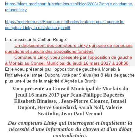
https://blogs.mediapart.fr/andre-locussol/blog/220317/engie-condamne-
refuser-linky
https://reporterre.net/Face-aux-methodes-brutales-pour-imposer-le-
compteur-Linky-la-resistance-grandit
Lire aussi sur le Chiffon Rouge:
Un déploiement des compteurs Linky qui pose de sérieuses
questions et suscite des oppositions fondées
Compteurs Linky: voeu présenté par l'opposition de gauche
à Morlaix au Conseil Municipal du jeudi 16 mars 2017 à 18h30
Et le voeu présenté par l'opposition de gauche à Morlaix à
l'initiative de Ismaël Dupont, voté par 9 élus (les 8 élus de gauche
plus une élue de la majorité d'Agnès Le Brun):
Voeu présenté au Conseil Municipal de Morlaix du
jeudi 16 mars 2017 par Jean-Philippe Bapcérès
Elisabeth Binaisse, , Jean-Pierre Cloarec, Ismaël
Dupont, Hervé Gouédard, Sarah Noll, Valérie
Scattolin, Jean-Paul Vermot
Des compteurs Linky qui interrogent et inquiètent: la
nécessité d'une information du citoyen et d'un débat
contradictoire.