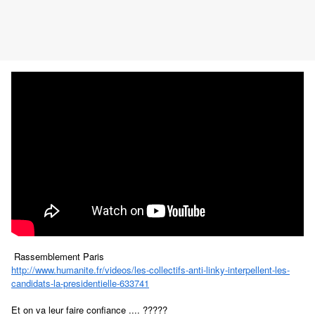
Rassemblement Paris
http://www.humanite.fr/videos/les-collectifs-anti-linky-interpellent-les-
candidats-la-presidentielle-633741
Et on va leur faire confiance .... ?????