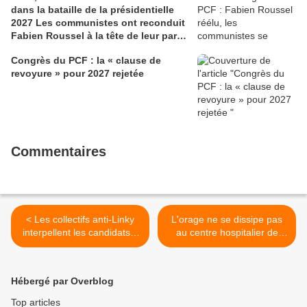
dans la bataille de la présidentielle
2027 Les communistes ont reconduit
Fabien Roussel à la tête de leur parti,
à l’issue du 40e congrès national, à
Congrès du PCF : la « clause de
Lille. Le secrétaire national, dont la
revoyure » pour 2027 rejetée
candidature devrait être officialisée le
6 septembre, veut désormais jeter «
toutes ses forces » dans la campagne
présidentielle.
Commentaires
< Les collectifs anti-Linky
L'orage ne se dissipe pas
interpellent les candidats à
au centre hospitalier de
la présidentielle: vidéo du
Morlaix (Ouest-France, 22
rassemblement -
mars 2017) >
L'Humanité, 22 mars 2017
Hébergé par Overblog
Top articles