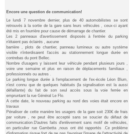
Encore une question de communication!
Le lundi 7 novembre dernier, plus de 40 automobilistes se sont
retrouvés à la sortie de la gare sans leurs véhicules , ceux-ci ayant
été mis en fourrière pour cause de démarrage de chantier.
Les 2 panneaux d'avertissement disposés à l'entrée du parking
n'étaient pas éclairés , aucune
barrière , plots de chantier, panneau lumineux ou autre système
visible n'interdisaient l'accès au stationnement longue durée en
contrebas du pont Bellec.
Nombre d'usagers y laissent leur véhicule pendant plusieurs jours ,
voire une semaine et plus en raison de déplacements familiaux ,
professionnels ou autres .
Le parking longue durée à l'emplacement de l'ex-école Léon Blum,
n'est connu que de quelques habitués (la signalisation est la aussi
défaillante) du fait de son seul accès sous la voie ferrée en
empruntant la rue Général Le Flo.
A cette date, le nouveau parking au nord des voies était encore en
travaux
Pénaliser de cette manière les usagers de la gare soit 230€ de frais
par voiture , ne peut être accepté sans se soucier du défaut de
communication.D'autres faits d'enlèvement sans motif de véhicules,
en particulier rue Gambetta ,nous ont été rapportés .Ce problème
d'information risque fort de ne pas favoriser l'image de l'attractivité de