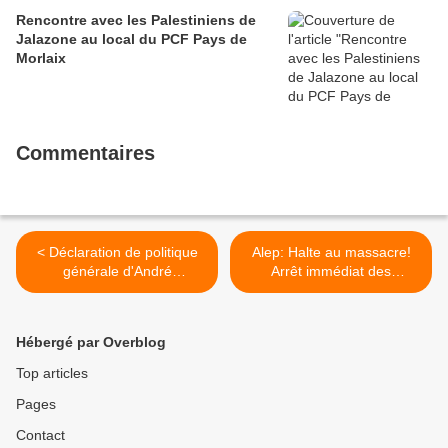
Rencontre avec les Palestiniens de
Jalazone au local du PCF Pays de
Morlaix
Commentaires
< Déclaration de politique
Alep: Halte au massacre!
générale d'André
Arrêt immédiat des
Chassaigne à l'Assemblée:
bombardements!
le groupe Front de gauche
Rassemblement à Brest le
refuse la confiance au
mercredi 14 décembre à
Hébergé par Overblog
gouvernement
18h >
Top articles
Pages
Contact