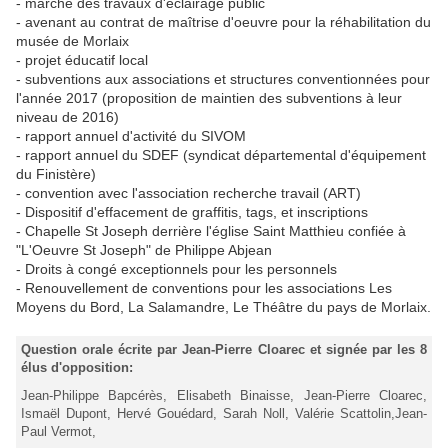
- marché des travaux d'éclairage public
- avenant au contrat de maîtrise d'oeuvre pour la réhabilitation du
musée de Morlaix
- projet éducatif local
- subventions aux associations et structures conventionnées pour
l'année 2017 (proposition de maintien des subventions à leur
niveau de 2016)
- rapport annuel d'activité du SIVOM
- rapport annuel du SDEF (syndicat départemental d'équipement
du Finistère)
- convention avec l'association recherche travail (ART)
- Dispositif d'effacement de graffitis, tags, et inscriptions
- Chapelle St Joseph derrière l'église Saint Matthieu confiée à
"L'Oeuvre St Joseph" de Philippe Abjean
- Droits à congé exceptionnels pour les personnels
- Renouvellement de conventions pour les associations Les
Moyens du Bord, La Salamandre, Le Théâtre du pays de Morlaix.
Question orale écrite par Jean-Pierre Cloarec et signée par les 8
élus d'opposition:
Jean-Philippe Bapcérès, Elisabeth Binaisse, Jean-Pierre Cloarec,
Ismaël Dupont, Hervé Gouédard, Sarah Noll, Valérie Scattolin,Jean-
Paul Vermot,