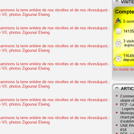
VISIT
En réalité d
ARTIC
Comment
utopie r
PCF - L
: Logeme
Municipa
chant pé
d’extrêm
UNE PAGE
#18