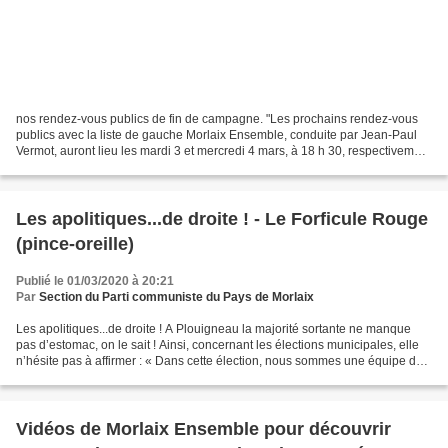
nos rendez-vous publics de fin de campagne. "Les prochains rendez-vous
publics avec la liste de gauche Morlaix Ensemble, conduite par Jean-Paul
Vermot, auront lieu les mardi 3 et mercredi 4 mars, à 18 h 30, respectivement
à l’Agora café (derrière la gare)...
Les apolitiques...de droite ! - Le Forficule Rouge
(pince-oreille)
Publié le 01/03/2020 à 20:21
Par
Section du Parti communiste du Pays de Morlaix
Les apolitiques...de droite ! A Plouigneau la majorité sortante ne manque
pas d’estomac, on le sait ! Ainsi, concernant les élections municipales, elle
n’hésite pas à affirmer : « Dans cette élection, nous sommes une équipe de
citoyens de PLOUIGNEAU (17...
Vidéos de Morlaix Ensemble pour découvrir