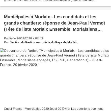
présentera sur des listes de rassemblement de la gauche dans des
configurations dépendant d'une commune à l'autre...
Municipales à Morlaix - Les candidats et les
grands chantiers: réponse de Jean-Paul Vermot
(Tête de liste Morlaix Ensemble, Morlaisiens
engagés, PS, PCF, Génération.s) - Ouest-France,
Publié le 26/02/2020 à 07:53
20 février 2020
Par
Section du Parti communiste du Pays de Morlaix
Ouest-France - Municipales 2020 Jeudi 20 février Les questions que nous