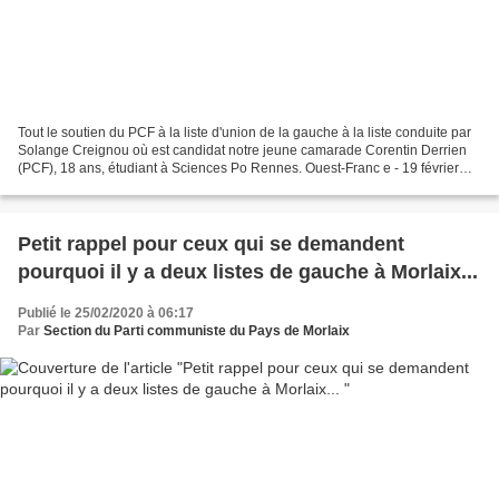
Tout le soutien du PCF à la liste d'union de la gauche à la liste conduite par
Solange Creignou où est candidat notre jeune camarade Corentin Derrien
(PCF), 18 ans, étudiant à Sciences Po Rennes. Ouest-Franc e - 19 février
2020 Municipales à Saint-Thégonnec-Loc-Éguiner....
Petit rappel pour ceux qui se demandent
pourquoi il y a deux listes de gauche à Morlaix...
Publié le 25/02/2020 à 06:17
Par
Section du Parti communiste du Pays de Morlaix