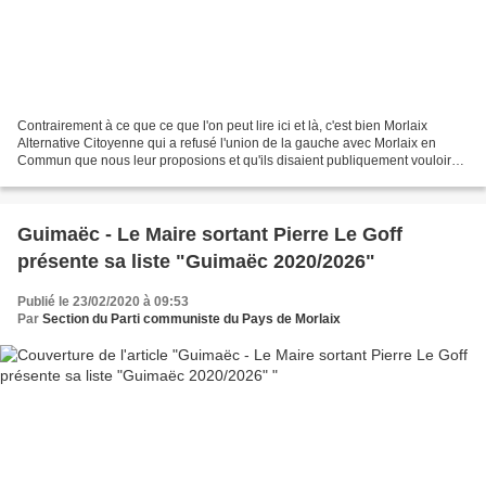
Contrairement à ce que ce que l'on peut lire ici et là, c'est bien Morlaix
Alternative Citoyenne qui a refusé l'union de la gauche avec Morlaix en
Commun que nous leur proposions et qu'ils disaient publiquement vouloir
depuis la fin août 2019 (rencontres...
Guimaëc - Le Maire sortant Pierre Le Goff
présente sa liste "Guimaëc 2020/2026"
Publié le 23/02/2020 à 09:53
Par
Section du Parti communiste du Pays de Morlaix