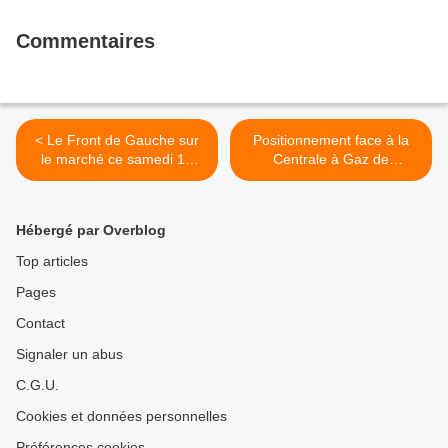
Commentaires
< Le Front de Gauche sur
Positionnement face à la
le marché ce samedi 15
Centrale à Gaz de
mars pour distribuer le
Landivisiau: les réponses
dernier document de
des candidats aux
campagne et la liste du
Municipales >
Hébergé par Overblog
comité de soutien (photos
Pierre-Yvon Boisnard)
Top articles
Pages
Contact
Signaler un abus
C.G.U.
Cookies et données personnelles
Préférences cookies